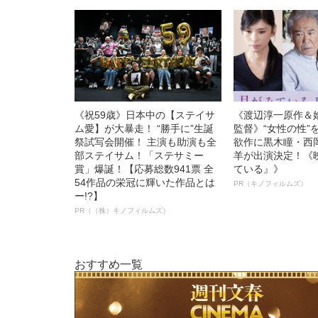
《祝59歳》日本中の【ステイサ
《渡辺淳一原作＆
ム愛】が大暴走！ “勝手に”生誕
監督》“女性の性”
祭試写会開催！ 主演も助演も全
欲作に黒木瞳・西
部ステイサム！「ステサミー
羊が出演決定！《
賞」爆誕！【応募総数941票 全
ている』》
54作品の栄冠に輝いた作品とは
PR（キノフィルムズ）
ー!?】
PR（（株）キノフィルムズ）
おすすめ一覧