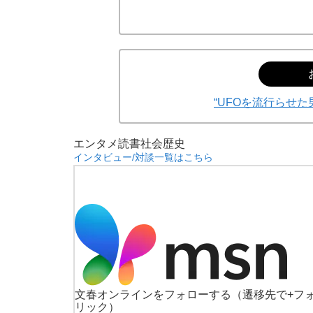
“UFOを流行らせ
エンタメ
読書
社会
歴史
インタビュー/対談一覧はこちら
文春オンラインをフォローする
（遷移先で+フ
リック）