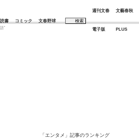
週刊文春
文藝春秋
読書
コミック
文春野球
検索
語”
電子版
PLUS
インタビュー
読書
#松田聖子
む将棋
BC日本代表“敗戦”の真実 選手が明かす...
「エンタメ」記事のランキング