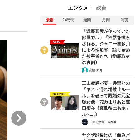
エンタメ
総合
最新
24時間
週間
月間
写真
ない資産運用のすべて
「近藤真彦が使っていた
部屋で…」「性器を握ら
NEW
される」ジャニー喜多川
による性加害、語り始め
が悲しい」『北の国から』倉本聰氏（91...
た被害者たち《徹底取材
の裏側》
髙橋 大介
三山凌輝が妻・趣里との
「キス・濡れ場禁止ルー
SCOOP!
ル」を破って既婚の元宝
塚女優・花乃まりあと連
日密会《直撃後にもホテ
次
ルへ…》
「週刊文春」編集部
ヤクザ顔負けの「血みど