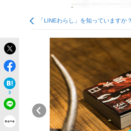
「LINEわらし」を知っていますか
「敗因分析は一切聞かれなかった」侍ジャパン選
キングの誕生を、目撃せよ。
3
the Style
前
「目標達成できなかったからと言って…」サッ