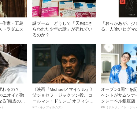
ー作家・五島
謎ブーム どうして「天狗にさ
「おっかあが、少
ストラダムス
らわれた少年の話」が売れてい
る」人喰いヒグマ
るのか？
変わるの？」
《映画『Michael／マイケル』》
オープン1周年を
ーのニオイが激
父ジョセフ・ジャクソン役、コ
ベントがサムソナ
なる“頭皮のニ
ールマン・ドミンゴ オフィシャ
クレーベル銀座店
”を解消す
ルインタビュー“観客を魅了した
も人生も自分らし
ン）
PR（キノフィルムズ）
PR（サムソナイト・ジャ
スペシャリス
名優、複雑な父親像への想いを
れる特別対談～
徹底ケアとは
語る”《日本興収70億円突破》