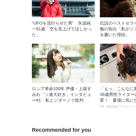
“UFOを流行らせた男” 矢追純
伝説のベストセラ
一81歳「空を見上げてほしかっ
勉の告白「私がノ
た」
を書いた理由」
ロシア革命100年 声優・上坂す
「えっ、こんなに
みれ「ソ連大好き」インタビュ
36歳男性ライタ
ー#1 私とジダーノフ批判
変！ 夏場に気に
オイ”や“ベタつき
PR（株式会社スヴェンソ
る、“ウィッグの
ト”が生み出した
Recommended for you