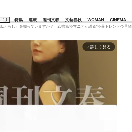
ゴリ
特集
連載
週刊文春
文藝春秋
WOMAN
CINEMA
LINEわらし」を知っていますか？ 28歳妖怪マニアが語る“怪異トレンド今昔物
キーワード入力
ス
エンタメ
ライフ
ビジネス
詳しく見る
arrow_forward_ios
ーワードタグ一覧
山凌輝
#高市早苗
#後藤真希
#森岡毅
#城彰二
#内田有紀
観る将棋、読
#亀和田武
て明かした日本代表監督に...
「最悪の空気のまま解散」W