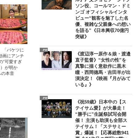
ソン役、コールマン・ドミ
ンゴ オフィシャルインタ
ビュー“観客を魅了した名
優、複雑な父親像への想い
を語る”《日本興収70億円
突破》
」「バケツに
PR
《渡辺淳一原作＆娘・渡邉
動画にアンチ
直子監督》“女性の性”を
の“可愛すぎ
真摯に描く意欲作に黒木
4）が明か
瞳・西岡德馬・吉田羊が出
への本音
演決定！《映画『月がみて
いる』》
PR
《祝59歳》日本中の【ス
テイサム愛】が大暴走！
“勝手に”生誕祭試写会開
催！ 主演も助演も全部ス
テイサム！「ステサミー
賞」爆誕！【応募総数941