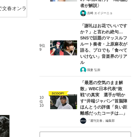
者が解説〉
で文春オンラ
吉崎 エイジーニョ
「謝礼はお花でいいです
か？」と言われ絶句…
SNSで話題のマッスルフ
ルート奏者・上原麻衣が
9位
9
語る、プロでも「食べて
いけない」音楽界のリア
ル
我妻 弘崇
「最悪の空気のまま解
散」WBC日本代表“敗
SCOOP!
戦”の真実 選手が明か
10
す“井端ジャパン”首脳陣
位
10
ほんとうの評価「良い距
離感だったコーチは…」
「週刊文春」編集部