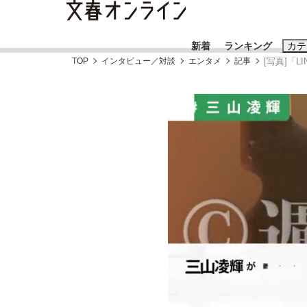
新着
ランキング
カテ
TOP
インタビュー／対談
エンタメ
記事
[写真]「
スクープ
ニュー
おすすめのキ
#藤田晋
#三
#玉木雄一郎
「90%は失敗する。でも…」本田圭佑が初め
終戦から81年