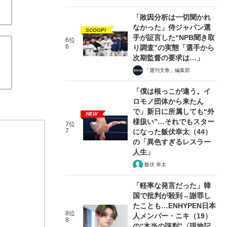
「敗因分析は一切聞かれ
なかった」侍ジャパン選
SCOOP!
手が証言した“NPB聞き取
6位
6
り調査”の実態「選手から
次期監督の要求は…」
「週刊文春」編集部
「僕は根っこが違う。イ
ロモノ団体から来たん
で」新日に所属しても“外
NEW
様扱い”…それでもスター
7位
7
になった飯伏幸太（44）
の「異色すぎるレスラー
人生」
飯伏 幸太
「軽率な発言だった」韓
国で批判が殺到→謝罪し
たことも…ENHYPEN日本
8位
人メンバー・ニキ（19）
8
の“本当の評判”〈現地記