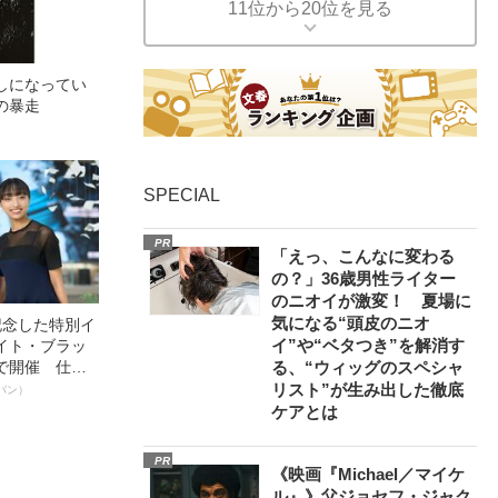
11位から20位を見る
しになってい
の暴走
SPECIAL
PR
「えっ、こんなに変わる
の？」36歳男性ライター
のニオイが激変！ 夏場に
気になる“頭皮のニオ
記念した特別イ
イ”や“ベタつき”を解消す
イト・ブラッ
で開催 仕事
る、“ウィッグのスペシャ
く～笑顔あふ
リスト”が生み出した徹底
パン）
ケアとは
PR
《映画『Michael／マイケ
ル』》父ジョセフ・ジャク