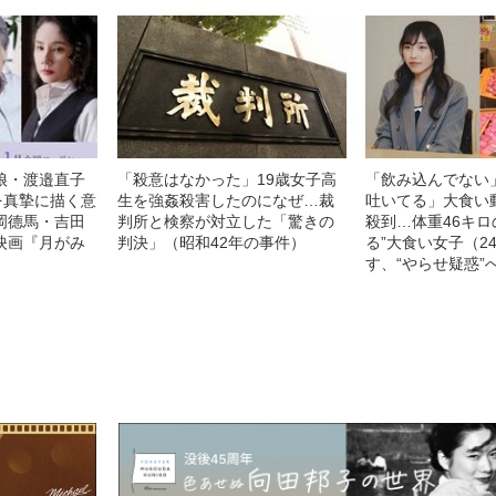
娘・渡邉直子
「殺意はなかった」19歳女子高
「飲み込んでない
を真摯に描く意
生を強姦殺害したのになぜ…裁
吐いてる」大食い
岡德馬・吉田
判所と検察が対立した「驚きの
殺到…体重46キロ
映画『月がみ
判決」（昭和42年の事件）
る”大食い女子（2
す、“やらせ疑惑”