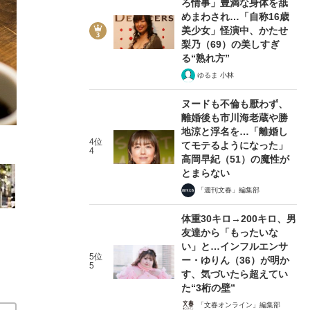
ろ情事」豊満な身体を舐
めまわされ…「自称16歳
美少女」怪演中、かたせ
梨乃（69）の美しすぎ
る“熟れ方”
ゆるま 小林
4/16
ヌードも不倫も厭わず、
離婚後も市川海老蔵や勝
地涼と浮名を…「離婚し
4位
てモテるようになった」
4
高岡早紀（51）の魔性が
とまらない
「週刊文春」編集部
体重30キロ→200キロ、男
友達から「もったいな
い」と…インフルエンサ
5位
ー・ゆりん（36）が明か
5
す、気づいたら超えてい
た“3桁の壁”
「文春オンライン」編集部