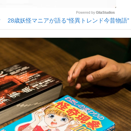
Powered by 
GliaStudios
？ 28歳妖怪マニアが語る“怪異トレンド今昔物語”
いまさら聞け
Mute
手が証言した“NPB聞...
「クマが悪者扱いされているの
もっと見る
カー日本代表・森保一監督...