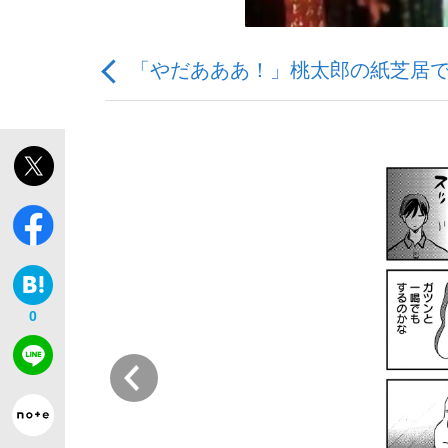
「やだあああ！」桃太郎の紙芝居で
観る将棋、読む将棋
「敗因分析は一切聞かれなかった」侍ジャパン選
0
いまさら聞けない資産運用のすべて
前
「目標達成できなかったからと言って…」サッ