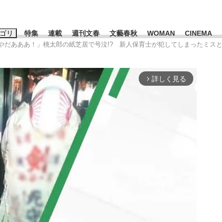
ゴリ
特集
連載
週刊文春
文藝春秋
WOMAN
CINEMA
「やだあああ！」桃太郎の紙芝居で号泣!? 新人保育士が犯してしまったミス
キーワード入力
ス
エンタメ
ライフ
ビジネス
詳しく見る
arrow_forward_ios
ーワードタグ一覧
山凌輝
#高市早苗
#後藤真希
#森岡毅
#城彰二
#内田有紀
#亀和田武
て明かした日本代表監督に...
「最悪の空気のまま解散」W
私のあのとき