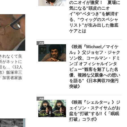
のニオイが激変！ 夏場に
気になる“頭皮のニオ
イ”や“ベタつき”を解消す
る、“ウィッグのスペシャ
リスト”が生み出した徹底
ケアとは
PR
《映画『Michael／マイケ
ル』》父ジョセフ・ジャク
されなくて良
ソン役、コールマン・ドミ
所がネットに
ンゴ オフィシャルインタ
話も…《12人
ビュー“観客を魅了した名
故》飯塚幸三
優、複雑な父親像への想い
「加害者家族
を語る”《日本興収70億円
突破》
PR
《映画『シェルター』》ジ
ェイソン・ステイサムがお
盆を“打破”する!!《「眠眠
打破」コラボ》