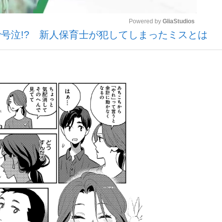
Powered by 
GliaStudios
号泣!? 新人保育士が犯してしまったミスとは
Mute
手が証言した“NPB聞...
「クマが悪者扱いされているの
キングの誕生
もっと見る
カー日本代表・森保一監督...