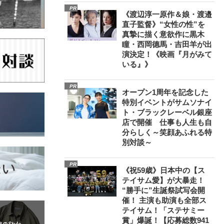
PR
《渡辺淳一原作＆娘・渡邉
直子監督》“女性の性”を
真摯に描く意欲作に黒木
瞳・西岡德馬・吉田羊が出
演決定！《映画『月がみて
いる』》
PR
オープン1周年を記念した
特別イベントがサムソナイ
ト・ブラックレーベル銀座
店で開催 仕事も人生も自
分らしく～笑顔あふれる特
別対談～
PR
《祝59歳》日本中の【ス
テイサム愛】が大暴走！
“勝手に”生誕祭試写会開
催！ 主演も助演も全部ス
テイサム！「ステサミー
賞」爆誕！【応募総数941