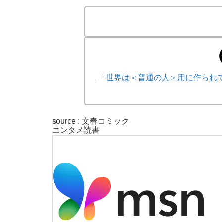
「世界は＜普通の人＞用に作られ
source : 文春コミック
エンタメ
読書