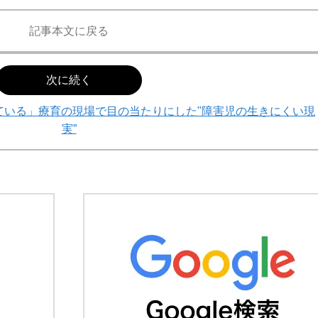
記事本文に戻る
次に続く
ている」療育の現場で目の当たりにした"障害児の生きにくい現
実”