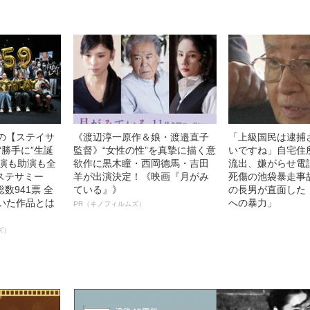
中の【ステイサ
《渡辺淳一原作＆娘・渡邉直子
「上級国民は逮捕
“勝手に”生誕
監督》“女性の性”を真摯に描く意
いですね」自宅住
主演も助演も全
欲作に黒木瞳・西岡德馬・吉田
流出、嫌がらせ電
ステサミー
羊が出演決定！《映画『月がみ
死傷の池袋暴走事
数941票 全
ている』》
の長男が直面した
輝いた作品とは
への暴力」
PR（キノフィルムズ）
ズ）