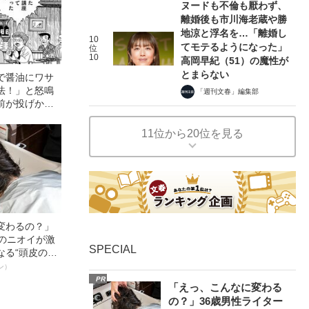
ヌードも不倫も厭わず、
離婚後も市川海老蔵や勝
地涼と浮名を…「離婚し
10
てモテるようになった」
位
10
高岡早紀（51）の魔性が
とまらない
で醤油にワサ
法！」と怒鳴
「週刊文春」編集部
前が投げかけ
11位から20位を見る
変わるの？」
ーのニオイが激
SPECIAL
なる“頭皮のニ
”を解消す
ン）
スペシャリス
PR
「えっ、こんなに変わる
徹底ケアとは
の？」36歳男性ライター