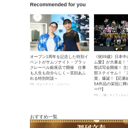
Recommended for you
オープン1周年を記念した特別イ
《祝59歳》日本
ベントがサムソナイト・ブラッ
ム愛】が大暴走！ 
クレーベル銀座店で開催 仕事
祭試写会開催！ 
も人生も自分らしく～笑顔あふ
部ステイサム！「
れる特別対談～
賞」爆誕！【応募総
54作品の栄冠に
PR（サムソナイト・ジャパン）
ー!?】
PR（（株）キノフィルム
おすすめ一覧