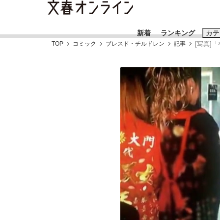
新着
ランキング
カテ
TOP
コミック
ブレスド・チルドレン
記事
[写真]
スクープ
ニュー
おすすめのキ
#藤田晋
#三
#玉木雄一郎
「90%は失敗する。でも…」本田圭佑が初め
終戦から81年