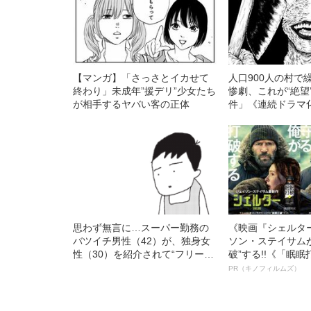
【マンガ】「さっさとイカせて
人口900人の村で
終わり」未成年”援デリ”少女たち
惨劇、これが“絶望
が相手するヤバい客の正体
件」《連続ドラマ
思わず無言に…スーパー勤務の
《映画『シェルタ
バツイチ男性（42）が、独身女
ソン・ステイサム
性（30）を紹介されて“フリー
破”する!!《「眠
ズ”した理由とは
ボ》
PR（キノフィルムズ）