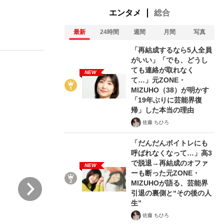
エンタメ
総合
最新
24時間
週間
月間
写真
「再結成するなら5人全員
がいい」「でも、どうし
ても連絡が取れなく
NEW
て…」元ZONE・
が悲しい」『北の国から』倉本聰氏（91...
を、目撃せよ。
MIZUHO（38）が明かす
「19年ぶりに芸能界復
帰」した本当の理由
佐藤 ちひろ
「だんだんボイトレにも
呼ばれなくなって…」高3
で脱退→再結成のオファ
NEW
ーも断った元ZONE・
次
MIZUHOが語る、芸能界
引退の裏側と“その後の人
生”
佐藤 ちひろ