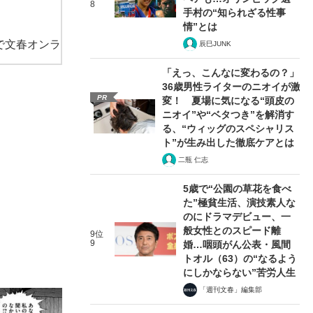
8
手村の“知られざる性事
情”とは
で文春オンラ
辰巳JUNK
「えっ、こんなに変わるの？」
36歳男性ライターのニオイが激
PR
変！ 夏場に気になる“頭皮の
ニオイ”や“ベタつき”を解消す
る、“ウィッグのスペシャリス
ト”が生み出した徹底ケアとは
二瓶 仁志
5歳で“公園の草花を食べ
た”極貧生活、演技素人な
のにドラマデビュー、一
般女性とのスピード離
9位
9
婚…咽頭がん公表・風間
トオル（63）の“なるよう
にしかならない”苦労人生
「週刊文春」編集部