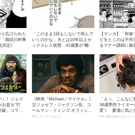
繰り広げられた
「このまま1回もしないで死んで
【マンガ】「和食
”「鵜頭川村事
いくのかな」夫とは10年以上セ
ビをとくのは不作
化決定》
ックスレス状態…42歳妻が“離
るマナー講師に板
婚”を決断できないワケ――2022
た“キツい一言”
年BEST5
ー』》ジェイ
《映画『Michael／マイケル』》
「えっ、こんなに
がお盆を“打
父ジョセフ・ジャクソン役、コ
36歳男性ライタ
眠打破」コラ
ールマン・ドミンゴ オフィシャ
変！ 夏場に気に
ルインタビュー“観客を魅了した
オイ”や“ベタつき
PR（キノフィルムズ）
PR（株式会社スヴェンソ
名優、複雑な父親像への想いを
る、“ウィッグの
語る”《日本興収70億円突破》
ト”が生み出した