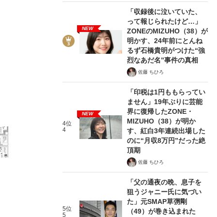
「収録後に泣いていた、
って報じられたけど…」
NEW
ZONEのMIZUHO（38）が
明かす、24年前にとんね
るず石橋貴明がつけた“強
6/11
烈なあだ名”事件の真相
佐藤 ちひろ
「印税は1円ももらってい
ません」19年ぶりに芸能
界に復帰したZONE・
NEW
MIZUHO（38）が明か
4位
4
す、紅白3年連続出場した
のに“月収8万円”だった絶
頂期
佐藤 ちひろ
「父の通夜の晩、息子を
狙うジャニー氏に気づい
た」元SMAP草彅剛
5位
（49）が巻き込まれた
5