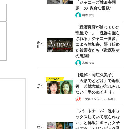
「ジャニーズ性加害問
題」の“数奇な因縁”
山本 雲丹
「近藤真彦が使っていた
部屋で…」「性器を握ら
される」ジャニー喜多川
6位
による性加害、語り始め
6
た被害者たち《徹底取材
の裏側》
髙橋 大介
【追悼・岡江久美子】
SCOOP!
「天までとどけ」で母娘
7位
役 若林志穂が忘れられ
7
ない「手のぬくもり」
「文春オンライン」特集班
「パートナーが一晩中セ
ックスしていて寝られな
い」と解散に至った女子
8位
ペアも…オリンピック選