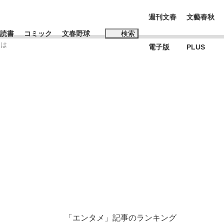
週刊文春
文藝春秋
読書
コミック
文春野球
検索
とは
電子版
PLUS
インタビュー
読書
#松田聖子
BC日本代表“敗戦”の真実 選手が明かす...
、私のいま
「エンタメ」記事のランキング