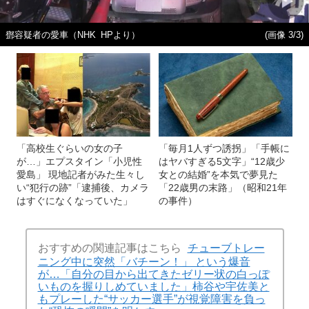
鄧容疑者の愛車（NHK HPより）
(画像 3/3)
「高校生ぐらいの女の子
「毎月1人ずつ誘拐」「手帳に
が…」エプスタイン「小児性
はヤバすぎる5文字」“12歳少
愛島」 現地記者がみた生々し
女との結婚”を本気で夢見た
い“犯行の跡”「逮捕後、カメラ
「22歳男の末路」（昭和21年
はすぐになくなっていた」
の事件）
おすすめの関連記事はこちら
チューブトレー
ニング中に突然「バチーン！」 という爆音
が…「自分の目から出てきたゼリー状の白っぽ
いものを握りしめていました」柿谷や宇佐美と
もプレーした“サッカー選手”が視覚障害を負っ