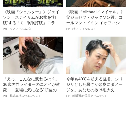
《映画『シェルター』》ジェイ
《映画『Michael／マイケル』》
ソン・ステイサムがお盆を“打
父ジョセフ・ジャクソン役、コ
破”する!!《「眠眠打破」コラ
ールマン・ドミンゴ オフィシャ
ボ》
ルインタビュー“観客を魅了した
PR（キノフィルムズ）
PR（キノフィルムズ）
名優、複雑な父親像への想いを
語る”《日本興収70億円突破》
「えっ、こんなに変わるの？」
今年も40℃を超える猛暑。ジリ
36歳男性ライターのニオイが激
ジリとした暑さが頭皮にダメー
変！ 夏場に気になる“頭皮のニ
ジを。あなたの抜け毛大丈
オイ”や“ベタつき”を解消す
夫！？
PR（株式会社スヴェンソン）
PR（銀座総合美容クリニック）
る、“ウィッグのスペシャリス
ト”が生み出した徹底ケアとは