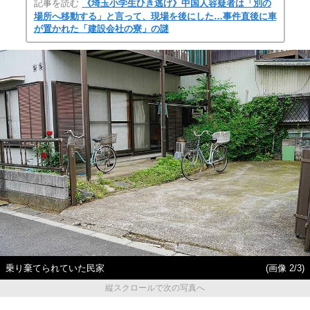
記事を読む
《埼玉小学生ひき逃げ》中国人容疑者は「別の
場所へ移動する」と言って、現場を後にした…事件直後に車
が置かれた「建設会社の寮」の謎
乗り棄てられていた民家
(画像 2/3)
縦スクロールで次の写真へ