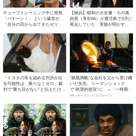
チューブトレーニング中に突然
【独自】昭和の大女優・小川真
「バチーン！」 という爆音が…
由美（享年86）が鹿児島で3月に
「自分の目から出てきたゼリー
死去していた 実娘が明かす
状の白っぽいものを握りしめて
「毒母」の素顔と空白の晩年
いました」柿谷や宇佐美ともプ
レーした“サッカー選手”が視覚障
害を負った“恐怖の瞬間”を明かす
「トヨタの非を認める判決が出
“順風満帆”な会社を父から受け継
る可能性は、限りなくゼロ」裁
いだ矢先、リーマンショック
判で“勝ち目がない”と伝えたけれ
で“絶望的状況”に…→「一時期は
ど…《池袋暴走事故》父・飯塚
納品3年待ち」のヒット商品を生
PR（オープンハウスグループ）
幸三を説得できなかった「長男
んで危機を脱した四代目社長が
の葛藤」
明かす、“逆転の戦術”