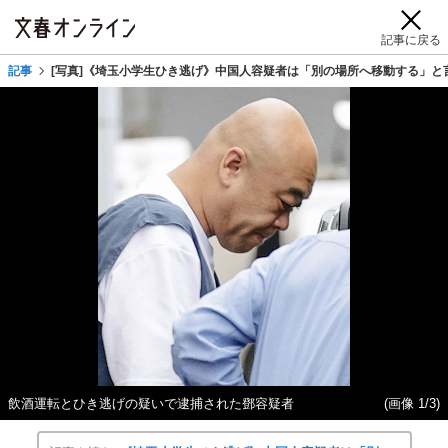
記事に戻る
記事
[写真]《埼玉小学生ひき逃げ》中国人容疑者は「別の場所へ移動する」
飲酒運転とひき逃げの疑いで逮捕された鄧容疑者
(画像 1/3)