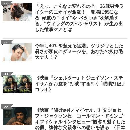
PR
「えっ、こんなに変わるの？」36歳男性ラ
イターのニオイが激変！ 夏場に気にな
る“頭皮のニオイ”や“ベタつき”を解消す
る、“ウィッグのスペシャリスト”が生み出
した徹底ケアとは
PR
今年も40℃を超える猛暑。ジリジリとした
暑さが頭皮にダメージを。あなたの抜け毛
大丈夫！？
PR
《映画『シェルター』》ジェイソン・ステ
イサムがお盆を“打破”する!!《「眠眠打破」
コラボ》
PR
《映画『Michael／マイケル』》父ジョセ
フ・ジャクソン役、コールマン・ドミンゴ
オフィシャルインタビュー“観客を魅了した
名優、複雑な父親像への想いを語る”《日本