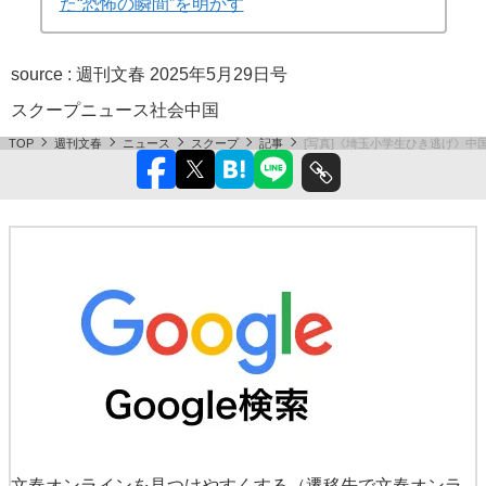
た“恐怖の瞬間”を明かす
source :
週刊文春 2025年5月29日号
スクープ
ニュース
社会
中国
TOP
週刊文春
ニュース
スクープ
記事
[写真]《埼玉小学生ひき逃げ》
文春オンラインを見つけやすくする
（遷移先で文春オンラ