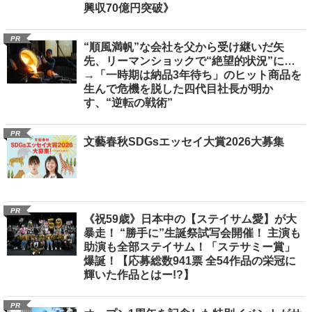
興収70億円突破》
PR
“順風満帆”な会社を父から受け継いだ矢
先、リーマンショックで“絶望的状況”に…
→「一時期は納品3年待ち」のヒット商品を
生んで危機を脱した四代目社長が明か
す、“逆転の戦術”
PR
文藝春秋SDGsエッセイ大賞2026大募集
PR
《祝59歳》日本中の【ステイサム愛】が大
暴走！ “勝手に”生誕祭試写会開催！ 主演も
助演も全部ステイサム！「ステサミー賞」
爆誕！【応募総数941票 全54作品の栄冠に
輝いた作品とはー!?】
PR