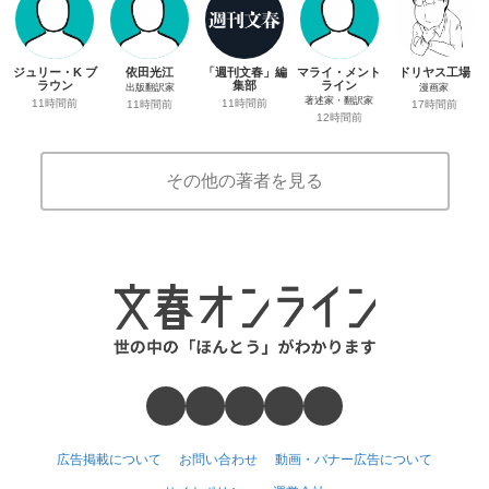
ジュリー・K ブ
依田光江
「週刊文春」編
マライ・メント
ドリヤス工場
ラウン
集部
ライン
出版翻訳家
漫画家
著述家・翻訳家
11時間前
11時間前
11時間前
17時間前
12時間前
その他の著者を見る
広告掲載について
お問い合わせ
動画・バナー広告について