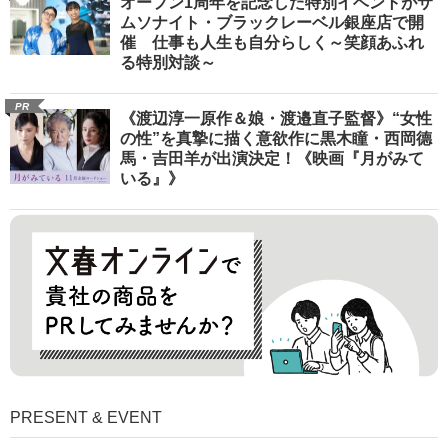
オープン1周年を記念した特別イベントがサ
ムソナイト・ブラックレーベル銀座店で開
催 仕事も人生も自分らしく～笑顔あふれ
る特別対談～
PR
《渡辺淳一原作＆娘・渡邉直子監督》“女性
の性”を真摯に描く意欲作に黒木瞳・西岡德
馬・吉田羊が出演決定！《映画『月がみて
いる』》
PRESENT & EVENT