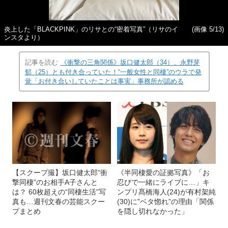
炎上した「BLACKPINK」のリサとの“密着写真”（リサのイ
(画像 5/13)
ンスタより）
記事を読む
《衝撃の三角関係》坂口健太郎（34）、永野芽
郁（25）とも付き合っていた！“一般女性と同棲”のウラで発
覚「お付き合いしていたことは事実」事務所が認める
【スクープ撮】坂口健太郎“衝
《半同棲愛の証拠写真》「お
撃同棲”のお相手A子さんと
忍びで一緒にライブに…」キ
は？ 60枚超えの“同棲生活”写
ンプリ髙橋海人(24)が有村架純
真も…週刊文春の芸能スクー
(30)に‟ベタ惚れ”の理由「関係
プまとめ
を隠し切れなかった」