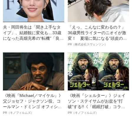
夫・岡田将生は「聞き上手なタ
「えっ、こんなに変わるの？」
イプ」、結婚観に変化も…33歳
36歳男性ライターのニオイが激
になった高畑充希の“転機”「良く
変！ 夏場に気になる“頭皮のニ
も悪くも…」
オイ”や“ベタつき”を解消す
PR（株式会社スヴェンソン）
る、“ウィッグのスペシャリス
ト”が生み出した徹底ケアとは
《映画『Michael／マイケル』》
《映画『シェルター』》ジェイ
父ジョセフ・ジャクソン役、コ
ソン・ステイサムがお盆を“打
ールマン・ドミンゴ オフィシャ
破”する!!《「眠眠打破」コラ
ルインタビュー“観客を魅了した
ボ》
PR（キノフィルムズ）
PR（キノフィルムズ）
名優、複雑な父親像への想いを
語る”《日本興収70億円突破》