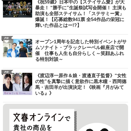
《祝59歳》日本中の【ステイサム愛】が大
暴走！ “勝手に”生誕祭試写会開催！ 主演も
助演も全部ステイサム！「ステサミー賞」
爆誕！【応募総数941票 全54作品の栄冠に
輝いた作品とはー!?】
PR
オープン1周年を記念した特別イベントがサ
ムソナイト・ブラックレーベル銀座店で開
催 仕事も人生も自分らしく～笑顔あふれ
る特別対談～
PR
《渡辺淳一原作＆娘・渡邉直子監督》“女性
の性”を真摯に描く意欲作に黒木瞳・西岡德
馬・吉田羊が出演決定！《映画『月がみて
いる』》