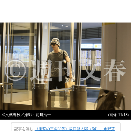
©︎文藝春秋／撮影・前川浩一
(画像 11/13)
記事を読む
《衝撃の三角関係》坂口健太郎（34）、永野芽