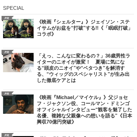
SPECIAL
PR
《映画『シェルター』》ジェイソン・ステ
イサムがお盆を“打破”する!!《「眠眠打破」
コラボ》
PR
「えっ、こんなに変わるの？」36歳男性ラ
イターのニオイが激変！ 夏場に気にな
る“頭皮のニオイ”や“ベタつき”を解消す
る、“ウィッグのスペシャリスト”が生み出
した徹底ケアとは
PR
《映画『Michael／マイケル』》父ジョセ
フ・ジャクソン役、コールマン・ドミンゴ
オフィシャルインタビュー“観客を魅了した
名優、複雑な父親像への想いを語る”《日本
興収70億円突破》
PR