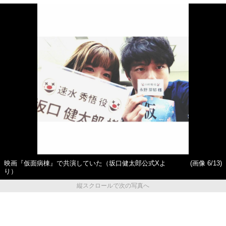
映画『仮面病棟』で共演していた（坂口健太郎公式Xよ
(画像 6/13)
り）
縦スクロールで次の写真へ