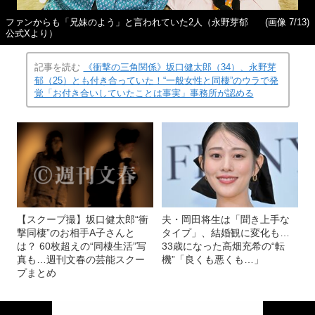
ファンからも「兄妹のよう」と言われていた2人（永野芽郁
(画像 7/13)
公式Xより）
記事を読む
《衝撃の三角関係》坂口健太郎（34）、永野芽
郁（25）とも付き合っていた！“一般女性と同棲”のウラで発
覚「お付き合いしていたことは事実」事務所が認める
【スクープ撮】坂口健太郎“衝
夫・岡田将生は「聞き上手な
撃同棲”のお相手A子さんと
タイプ」、結婚観に変化も…
は？ 60枚超えの“同棲生活”写
33歳になった高畑充希の“転
真も…週刊文春の芸能スクー
機”「良くも悪くも…」
プまとめ