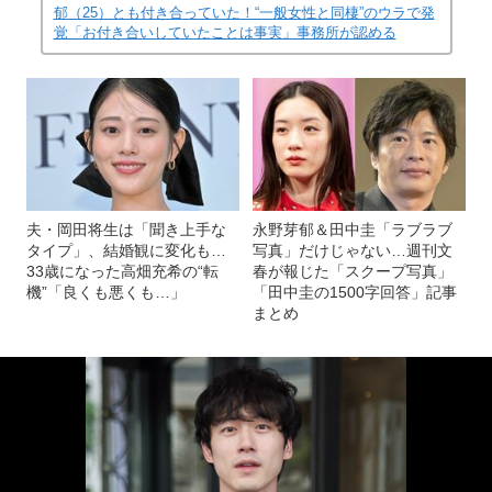
郁（25）とも付き合っていた！“一般女性と同棲”のウラで発
覚「お付き合いしていたことは事実」事務所が認める
夫・岡田将生は「聞き上手な
永野芽郁＆田中圭「ラブラブ
タイプ」、結婚観に変化も…
写真」だけじゃない…週刊文
33歳になった高畑充希の“転
春が報じた「スクープ写真」
機”「良くも悪くも…」
「田中圭の1500字回答」記事
まとめ