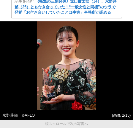
記事を読む
《衝撃の三角関係》坂口健太郎（34）、永野芽
郁（25）とも付き合っていた！“一般女性と同棲”のウラで
発覚「お付き合いしていたことは事実」事務所が認める
永野芽郁 ©AFLO
(画像 2/13)
縦スクロールで次の写真へ