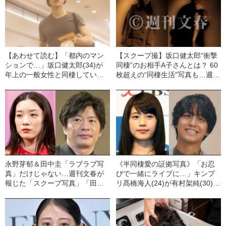
【あわせて読む】「都内のマン
【スクープ撮】坂口健太郎“衝撃
ションで…」坂口健太郎(34)が
同棲”のお相手A子さんとは？ 60
年上の一般女性と同棲してい
枚超えの“同棲生活”写真も…週刊
た！《独占スクープ》
文春の芸能スクープまとめ
永野芽郁＆田中圭「ラブラブ写
《半同棲愛の証拠写真》「お忍
真」だけじゃない…週刊文春が
びで一緒にライブに…」キンプ
報じた「スクープ写真」「田中
リ髙橋海人(24)が有村架純(30)
圭の1500字回答」記事まとめ
に‟ベタ惚れ”の理由「関係を隠し
切れなかった」