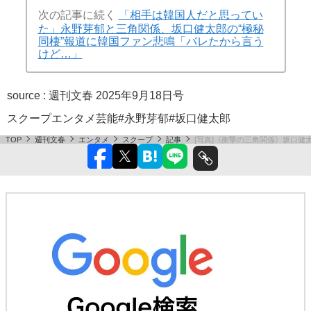
次の記事に続く
「相手は韓国人だと思ってい
た」永野芽郁と三角関係、坂口健太郎の“極秘
同棲”報道に韓国ファン悲鳴「バレたから言う
けど…」
source :
週刊文春 2025年9月18日号
スクープ
エンタメ
芸能
#永野芽郁
#坂口健太郎
TOP
週刊文春
エンタメ
スクープ
記事
[写真]《衝撃の三角関係》坂口健