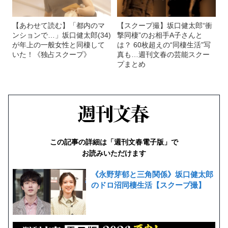
【あわせて読む】「都内のマ
【スクープ撮】坂口健太郎“衝
ンションで…」坂口健太郎(34)
撃同棲”のお相手A子さんと
が年上の一般女性と同棲して
は？ 60枚超えの“同棲生活”写
いた！《独占スクープ》
真も…週刊文春の芸能スクー
プまとめ
この記事の詳細は「週刊文春電子版」で
お読みいただけます
《永野芽郁と三角関係》坂口健太郎
のドロ沼同棲生活【スクープ撮】