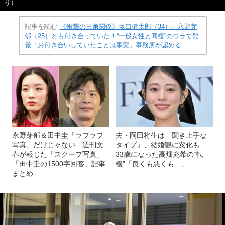
り）
記事を読む
《衝撃の三角関係》坂口健太郎（34）、永野芽
郁（25）とも付き合っていた！“一般女性と同棲”のウラで発
覚「お付き合いしていたことは事実」事務所が認める
永野芽郁＆田中圭「ラブラブ
夫・岡田将生は「聞き上手な
写真」だけじゃない…週刊文
タイプ」、結婚観に変化も…
春が報じた「スクープ写真」
33歳になった高畑充希の“転
「田中圭の1500字回答」記事
機”「良くも悪くも…」
まとめ