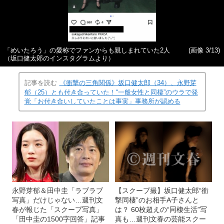
「めいたろう」の愛称でファンからも親しまれていた2人
(画像 3/13)
（坂口健太郎のインスタグラムより）
記事を読む
《衝撃の三角関係》坂口健太郎（34）、永野芽
郁（25）とも付き合っていた！“一般女性と同棲”のウラで発
覚「お付き合いしていたことは事実」事務所が認める
永野芽郁＆田中圭「ラブラブ
【スクープ撮】坂口健太郎“衝
写真」だけじゃない…週刊文
撃同棲”のお相手A子さんと
春が報じた「スクープ写真」
は？ 60枚超えの“同棲生活”写
「田中圭の1500字回答」記事
真も…週刊文春の芸能スクー