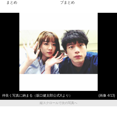
まとめ
プまとめ
仲良く写真に納まる（坂口健太郎公式Xより）
(画像 4/13)
縦スクロールで次の写真へ