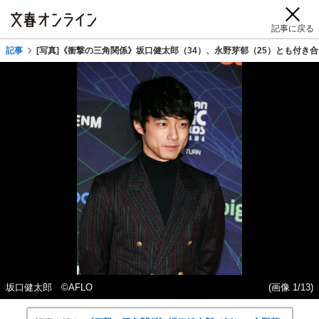
記事に戻る
記事
[写真]《衝撃の三角関係》坂口健太郎（34）、永野芽郁（25）とも付
坂口健太郎 ©AFLO
(画像 1/13)