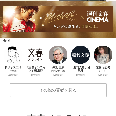
著者
ドリヤス工場
「文春オンライ
保阪 正康
「週刊文春」編
佐藤 ちひろ
ン」編集部
集部
漫画家
昭和史研究家
ライター
5時間前
5時間前
4時間前
5時間前
5時間前
その他の著者を見る