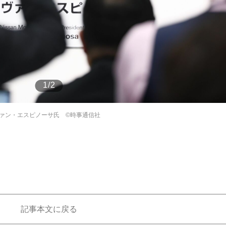
もっと見る
1/2
ァン・エスピノーサ氏 ©時事通信社
記事本文に戻る