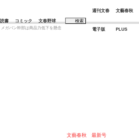
週刊文春
文藝春秋
読書
コミック
文春野球
検索
 メガバン幹部は商品力低下を懸念
電子版
PLUS
インタビュー
読書
#松田聖子
む将棋
BC日本代表“敗戦”の真実 選手が明かす...
文藝春秋 最新号