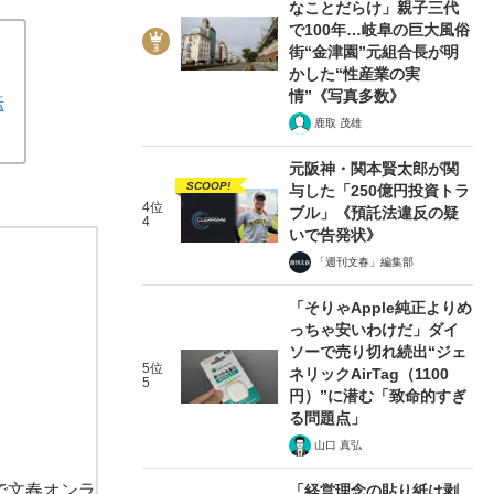
った日産「転落と迷走」の軌跡
なことだらけ」親子三代
で100年…岐阜の巨大風俗
街“金津園”元組合長が明
かした“性産業の実
情”《写真多数》
転
鹿取 茂雄
元阪神・関本賢太郎が関
SCOOP!
与した「250億円投資トラ
4位
ブル」《預託法違反の疑
4
いで告発状》
「週刊文春」編集部
「そりゃApple純正よりめ
っちゃ安いわけだ」ダイ
ソーで売り切れ続出“ジェ
5位
ネリックAirTag（1100
5
円）”に潜む「致命的すぎ
る問題点」
山口 真弘
で文春オンラ
「経営理念の貼り紙は剥