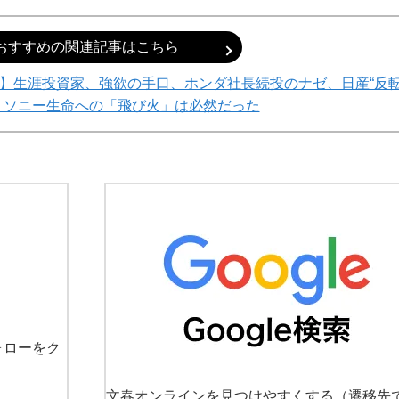
おすすめの関連記事はこちら
】生涯投資家、強欲の手口、ホンダ社長続投のナゼ、日産“反
、ソニー生命への「飛び火」は必然だった
ォローをク
文春オンラインを見つけやすくする
（遷移先