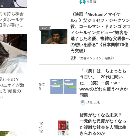
市田 隆
共同持ち株会
《映画『Michael／マイケ
ンダホールデ
ル』》父ジョセフ・ジャクソン
日産が受け入
役、コールマン・ドミンゴ オフ
PR
ンダの“屈辱的
ィシャルインタビュー“観客を
田社長退任で再
魅了した名優、複雑な父親像へ
の想いを語る”《日本興収70億
円突破》
「文春オンライン」編集部
「（笑）は、ちょっとも
う古い」 20代に聞い
変わるの？」
た、（笑）・笑・w・
9位
ーのニオイが激
9
wwwのどれを使うべきか
なる“頭皮のニ
問題
”を解消す
ン）
スペシャリス
堺屋 大地
徹底ケアとは
貨幣がなくなる未来？
一元的な尺度がなくなっ
10
た複雑な社会を人間は生
位
10
きられるのか