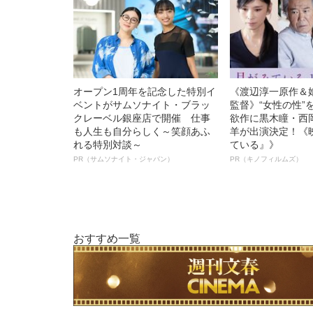
オープン1周年を記念した特別イ
《渡辺淳一原作＆
ベントがサムソナイト・ブラッ
監督》“女性の性”
クレーベル銀座店で開催 仕事
欲作に黒木瞳・西
も人生も自分らしく～笑顔あふ
羊が出演決定！《
れる特別対談～
ている』》
PR（サムソナイト・ジャパン）
PR（キノフィルムズ）
おすすめ一覧