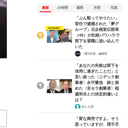
最新
24時間
週間
月間
写真
「ぶん殴ってやりたい」
背任で逮捕された「夢グ
SCOOP!
ループ」元企画宣伝部長
（49）が壮絶パワハラで
部下を退職に追い込んで
いた
《日産2万人削減効果は？》固定費が減っても、肝心要の
「週刊文春」編集部
部は商品力低下を懸念
「あなたの失敗は部下を
信用し過ぎたことだ」と
2026/04/15
言い放った〈ニデック創
業者〉永守重信 師と崇
関連記事
めた〈京セラ創業者〉稲
盛和夫との決定的違いと
は？
【今月の丸の内コンフィデンシャル】生涯投資家、強欲
井上 久男
攻勢”の真贋、ソニー生命への「飛び火」は必然だった
イバルプラン」を意識しているか問うと“意外な答え”が
「変な商売ですよ。そう
産】「今の状況では社員を養えない。全社員の30％、4
思っていますが、理不尽