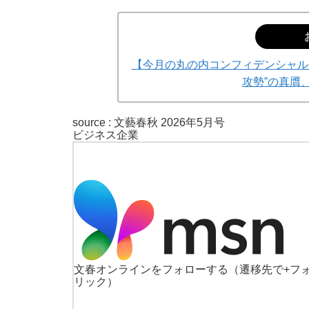
【今月の丸の内コンフィデンシャル
攻勢”の真贋
source :
文藝春秋 2026年5月号
ビジネス
企業
文春オンラインをフォローする
（遷移先で+フ
リック）