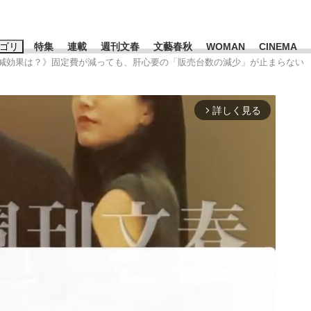
ゴリ
特集
連載
週刊文春
文藝春秋
WOMAN
CINEMA
人削減効果は？》固定費が減っても、肝心要の「販売台数の減少」が止まらない
キーワード入力
ス
エンタメ
ライフ
ビジネス
詳しく見る
arrow_forward_ios
ーワードタグ一覧
山凌輝
#高市早苗
#後藤真希
#森岡毅
#城彰二
#内田有紀
観る将棋、読
#亀和田武
て明かした日本代表監督に...
「最悪の空気のまま解散」W