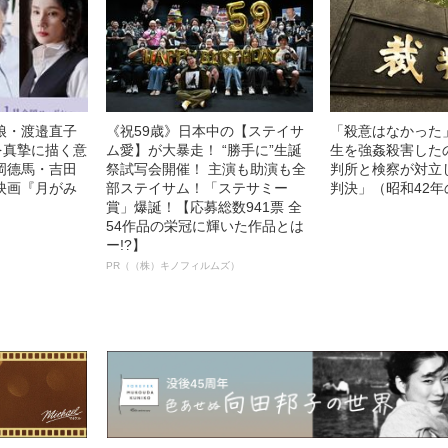
娘・渡邉直子
《祝59歳》日本中の【ステイサ
「殺意はなかった
を真摯に描く意
ム愛】が大暴走！ “勝手に”生誕
生を強姦殺害した
岡德馬・吉田
祭試写会開催！ 主演も助演も全
判所と検察が対立
映画『月がみ
部ステイサム！「ステサミー
判決」（昭和42年
賞」爆誕！【応募総数941票 全
54作品の栄冠に輝いた作品とは
ー!?】
PR（（株）キノフィルムズ）