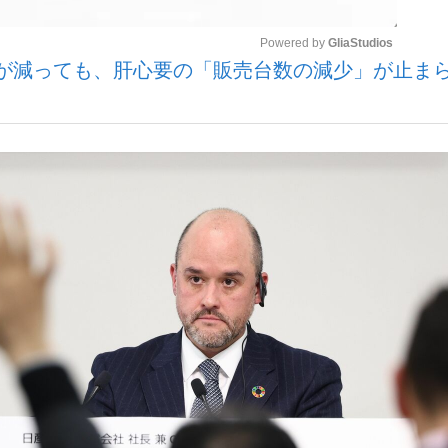
Powered by 
GliaStudios
が減っても、肝心要の「販売台数の減少」が止ま
いまさら聞け
Mute
手が証言した“NPB聞...
「クマが悪者扱いされているの
もっと見る
カー日本代表・森保一監督...