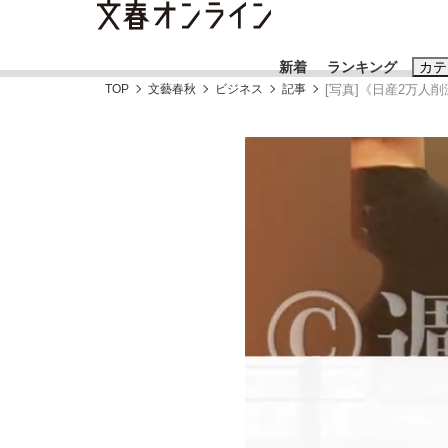
新着
ランキング
カテ
TOP
文藝春秋
ビジネス
記事
[写真]《日産2万
スクープ
ニュー
おすすめのキ
#藤田晋
#三
#玉木雄一郎
「90%は失敗する。でも…」本田圭佑が初め
終戦から81年