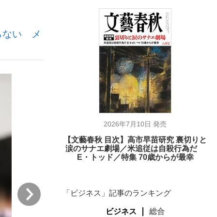
らない メ
ない資産運用のすべて
が悲しい」『北の国から』倉本聰氏（91...
2026年7月10日 発売
【文藝春秋 目次】高市早苗研究 裏切りと
涙のサナエ劇場／米追従は自殺行為だ
E・トッド／特集 70歳からが最幸
次
「ビジネス」記事のランキング
ビジネス
総合