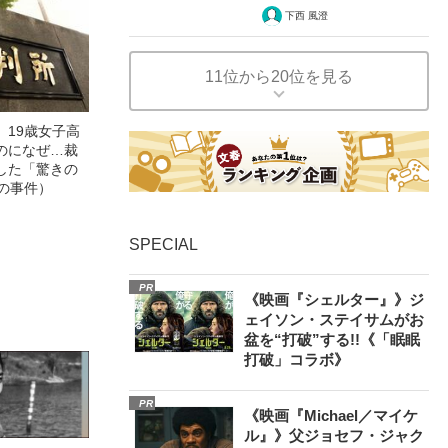
下西 風澄
11位から20位を見る
」19歳女子高
のになぜ…裁
した「驚きの
の事件）
SPECIAL
PR
《映画『シェルター』》ジ
ェイソン・ステイサムがお
盆を“打破”する!!《「眠眠
打破」コラボ》
PR
《映画『Michael／マイケ
ル』》父ジョセフ・ジャク