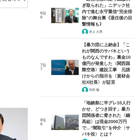
ぎ取られた」ニデック社
内で進む永守重信“完全排
6位
6
除”の舞台裏《退任後の目
撃情報も》
井上 久男
【暴力団に上納金】「こ
れが関西のサバキという
ものなんですわ」裏金10
億円が発覚した〈関西国
7位
7
際空港〉建設工事 元請
けからの指示を〈資材会
社X社長〉が証言
市田 隆
「地鎮祭に半グレ10人行
かせ、どつき回す」暴力
団関係者に脅された〈錢
8位
髙組〉は現金2000万円
8
で…“闇取引”を仲介〈サ
バキ役〉とは？