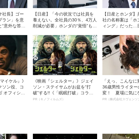
サ社長】ゴー
【日産】「今の状況では社員を
【日産とホンダ】
プラン」を意
養えない。全社員の30％、4万人
社の名称案は「ホ
と“意外な答
削減が必要」ホンダの“覚悟”も届
ィング」だった…
ラ中心の改革案
かなかった日産「転落と迷走」
れられなかったホ
の軌跡
提案”の中身〈内
交渉は？〉
l／マイケル』》
《映画『シェルター』》ジェイ
「えっ、こんなに
クソン役、コ
ソン・ステイサムがお盆を“打
36歳男性ライタ
ゴ オフィシャ
破”する!!《「眠眠打破」コラ
変！ 夏場に気に
観客を魅了した
ボ》
オイ”や“ベタつき
PR（キノフィルムズ）
PR（株式会社スヴェンソ
像への想いを
る、“ウィッグの
0億円突破》
ト”が生み出した