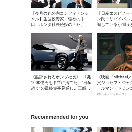
【今月の丸の内コンフィデンシ
【日産エスピノー
ャル】生涯投資家、強欲の手
ン氏「リバイバル
口、ホンダ社長続投のナゼ、日
識しているか問う
産“反転攻勢”の真贋、ソニー生命
え”が…〈リスト
への「飛び火」は必然だった
が類似？〉
《酷評されるホンダ社長》「1兆
《映画『Michae
1000億円をドブに捨てた」“日産
父ジョセフ・ジャ
超え”の最終赤字見通し…三部敏
ールマン・ドミン
宏社長の続投に首を傾げる人た
ルインタビュー“
PR（キノフィルムズ）
ち
名優、複雑な父親
語る”《日本興収7
Recommended for you