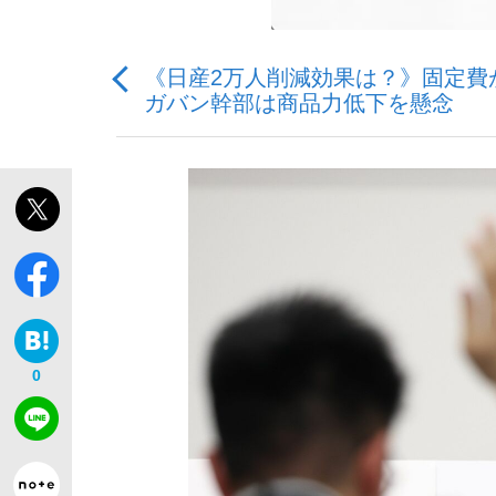
《日産2万人削減効果は？》固定費
ガバン幹部は商品力低下を懸念
「敗因分析は一切聞かれなかった」侍ジャパン選
キングの誕生を、目撃せよ。
the Style
0
「目標達成できなかったからと言って…」サッ