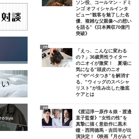
ソン役、コールマン・ドミ
ンゴ オフィシャルインタ
ビュー“観客を魅了した名
優、複雑な父親像への想い
を語る”《日本興収70億円
突破》
PR
「えっ、こんなに変わる
の？」36歳男性ライター
のニオイが激変！ 夏場に
気になる“頭皮のニオ
イ”や“ベタつき”を解消す
る、“ウィッグのスペシャ
リスト”が生み出した徹底
ケアとは
PR
《渡辺淳一原作＆娘・渡邉
直子監督》“女性の性”を
真摯に描く意欲作に黒木
瞳・西岡德馬・吉田羊が出
演決定！《映画『月がみて