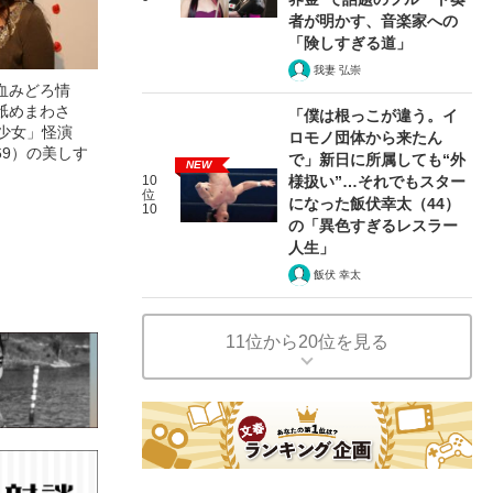
者が明かす、音楽家への
「険しすぎる道」
我妻 弘崇
血みどろ情
舐めまわさ
「僕は根っこが違う。イ
美少女」怪演
ロモノ団体から来たん
69）の美しす
で」新日に所属しても“外
NEW
10
様扱い”…それでもスター
位
になった飯伏幸太（44）
10
の「異色すぎるレスラー
人生」
飯伏 幸太
11位から20位を見る