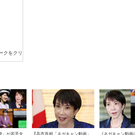
ークをクリ
僚」が若手女
【高市首相「ネガキャン動画」
《ネガキャン動画