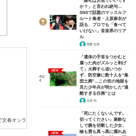
「謝礼はお花でいいです
もいらない社会になってしまう」
か？」と言われ絶句…
SNSで話題のマッスルフ
ルート奏者・上原麻衣が
語る、プロでも「食べて
いけない」音楽界のリア
ル
我妻 弘崇
「遺体の手首をつかむと
腐った肉がズルッと剥げ
て」火葬すら追いつか
NEW
ず、防空壕に数十人を“集
4位
4
団土葬”…この世の地獄を
見た少年兵が明かした“過
酷すぎる任務”とは
永井 均
「死にたくないんです。
切ってください」麻酔な
で文春オンラ
しで腕を切断した少女、
瞼も唇も真っ黒に腫れあ
NEW