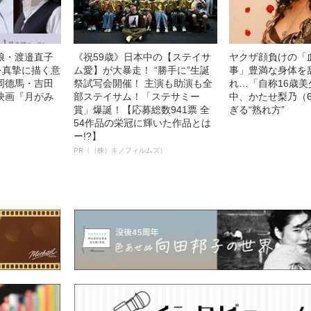
娘・渡邉直子
《祝59歳》日本中の【ステイサ
ヤクザ顔負けの「
を真摯に描く意
ム愛】が大暴走！ “勝手に”生誕
事」豊満な身体を
岡德馬・吉田
祭試写会開催！ 主演も助演も全
れ…「自称16歳
映画『月がみ
部ステイサム！「ステサミー
中、かたせ梨乃（
賞」爆誕！【応募総数941票 全
ぎる“熟れ方”
54作品の栄冠に輝いた作品とは
ー!?】
PR（（株）キノフィルムズ）