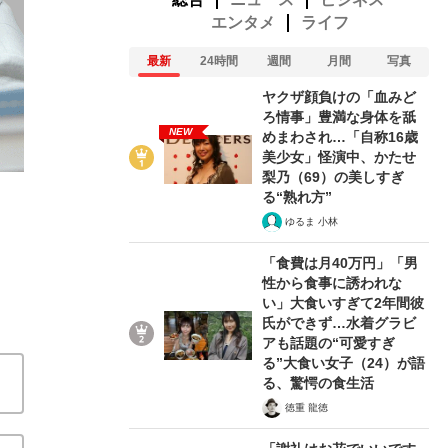
エンタメ
ライフ
最新
24時間
週間
月間
写真
ヤクザ顔負けの「血みど
ろ情事」豊満な身体を舐
NEW
めまわされ…「自称16歳
美少女」怪演中、かたせ
梨乃（69）の美しすぎ
高市早苗陣営「誹謗中傷動画」「ネガキャン作戦」週刊文
る“熟れ方”
作の全貌も》
ゆるま 小林
2026/06/03
「食費は月40万円」「男
性から食事に誘われな
い」大食いすぎて2年間彼
関連記事
氏ができず…水着グラビ
アも話題の“可愛すぎ
高市陣営ネット工作の全貌、江田憲司引退の裏話、大麻
る”大食い女子（24）が語
春・今週の政治ニュース5/24~5/30】
「エリート官邸官
る、驚愕の食生活
「立憲都連会長選の惨敗」【週刊文春・今週の政治ニュース5
徳重 龍徳
動画」を否定も…】週刊文春が報じた“新証拠”にヤフコ