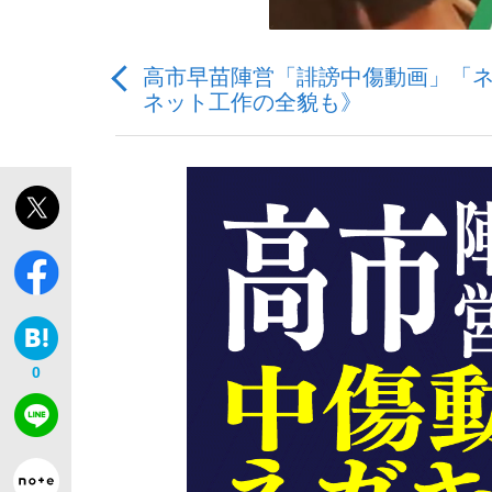
高市早苗陣営「誹謗中傷動画」「
ネット工作の全貌も》
「敗因分析は一切聞かれなかった」侍ジャパン選
キングの誕生を、目撃せよ。
the Style
0
「目標達成できなかったからと言って…」サッ