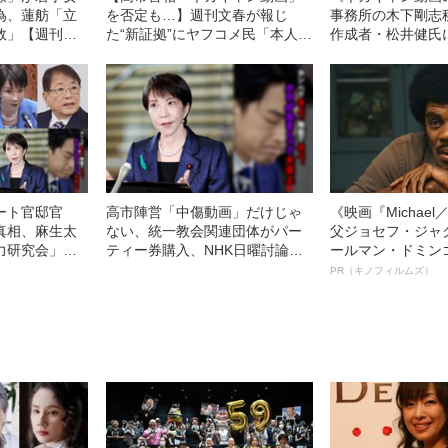
為、蓮舫「立
を否定も…】週刊文春が報じ
事務所の木下剛志
敗」【週刊文
た“新証拠”にヤフコメ民「本人の
作成者・松井健氏
ュース
否定で済むなら、警察も裁判も
「67通のメッセー
いらない社会になってしまう」
ート官邸官
高市陣営「中傷動画」だけじゃ
《映画『Michae
真相、麻生太
ない、統一教会関連団体がパー
父ジョセフ・ジャ
国力研究会」、
ティー券購入、NHK日曜討論ド
ールマン・ドミン
ミツ【週刊文
タキャンも…週刊文春が報じた
ルインタビュー“
PR（キノフィルムズ）
ュース
高市早苗首相関連スクープ
名優、複雑な父親
語る”《日本興収7