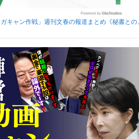
Powered by 
GliaStudios
ネガキャン作戦」週刊文春の報道まとめ《秘書との
いまさら聞け
Mute
手が証言した“NPB聞...
「クマが悪者扱いされているの
もっと見る
カー日本代表・森保一監督...