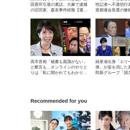
田憲司引退の裏話、大麻で逮捕
性記者へ不適切行
の旧宮家、森友事件続報【週刊
憲都連会長選の惨
文春・今週の政治ニュース
春・今週の政治ニ
5/24~5/30】
5/17~5/23】
高市首相「秘書も面識がない」
経産省出身「エリ
と断言も…オンラインのやりと
僚」が姿を消した
りは「私に聞かれてもわかりま
郎新グループ「
せん」 文春が報道「高市陣営
高市早苗夫婦のヒ
の中傷動画投稿」とは？《第2弾
春・今週の政治ニ
記事で新証拠も登場》
5/10~5/16】
Recommended for you