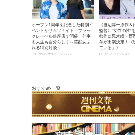
オープン1周年を記念した特別イ
《渡辺淳一原作＆
ベントがサムソナイト・ブラッ
監督》“女性の性”
クレーベル銀座店で開催 仕事
欲作に黒木瞳・西
も人生も自分らしく～笑顔あふ
羊が出演決定！《
れる特別対談～
ている』》
PR（サムソナイト・ジャパン）
PR（キノフィルムズ）
おすすめ一覧