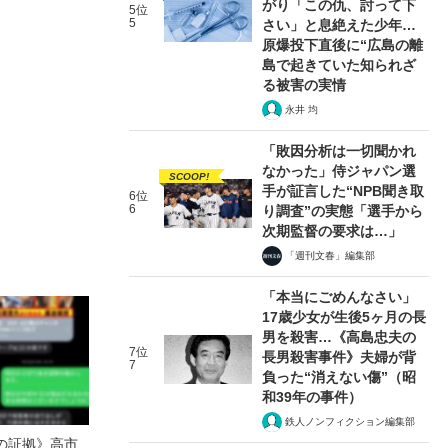
がり「この仇、討って下
5位
5
さい」と息絶えた少年…
原爆投下直後に“広島の離
島で起きていた知られざ
る被害の実情
永井 均
「敗因分析は一切聞かれ
なかった」侍ジャパン選
SCOOP!
手が証言した“NPB聞き取
6位
6
り調査”の実態「選手から
次期監督の要求は…」
「週刊文春」編集部
「本当にごめんなさい」
17歳少女が生後5ヶ月の長
男を殺害…《高島忠夫の
7位
長男殺害事件》夫婦が背
7
負った“消えない傷”（昭
和39年の事件）
鉄人ノンフィクション編集部
の証拠》高市