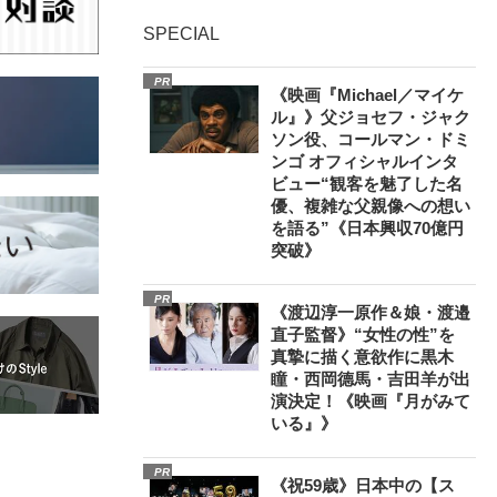
SPECIAL
PR
《映画『Michael／マイケ
ル』》父ジョセフ・ジャク
ソン役、コールマン・ドミ
ンゴ オフィシャルインタ
ビュー“観客を魅了した名
優、複雑な父親像への想い
を語る”《日本興収70億円
突破》
PR
《渡辺淳一原作＆娘・渡邉
直子監督》“女性の性”を
真摯に描く意欲作に黒木
瞳・西岡德馬・吉田羊が出
演決定！《映画『月がみて
いる』》
PR
《祝59歳》日本中の【ス