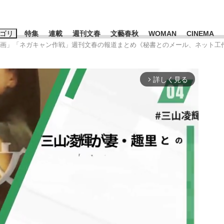
ゴリ
特集
連載
週刊文春
文藝春秋
WOMAN
CINEMA
傷動画」「ネガキャン作戦」週刊文春の報道まとめ《秘書とのメール、ネット工
キーワード入力
ス
エンタメ
ライフ
ビジネス
詳しく見る
arrow_forward_ios
ーワードタグ一覧
山凌輝
#高市早苗
#後藤真希
#森岡毅
#城彰二
#内田有紀
観る将棋、読
#亀和田武
て明かした日本代表監督に...
「最悪の空気のまま解散」W