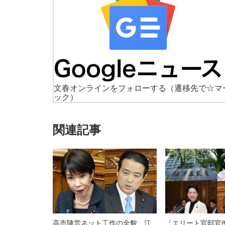
文春オンラインをフォローする
（遷移先で☆マ
ック）
関連記事
高市陣営ネット工作の全貌、江
「エリート官邸官