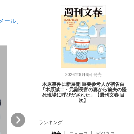
メール、
ない資産運用のすべて
が悲しい」『北の国から』倉本聰氏（91...
2026年8月6日 発売
木原事件に新展開 重要参考人が初告白
「木原誠二・元副長官の妻から前夫の怪
死現場に呼びだされた」【週刊文春 目
次】
次
ランキング
総合
ニュース
ビジネス