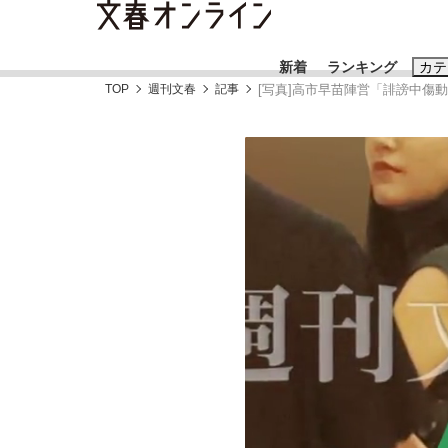
新着
ランキング
カテ
TOP
週刊文春
記事
[写真]高市早苗陣営「誹謗中
スクープ
ニュー
おすすめのキ
#藤田晋
#三
#玉木雄一郎
「90%は失敗する。でも…」本田圭佑が初め
終戦から81年