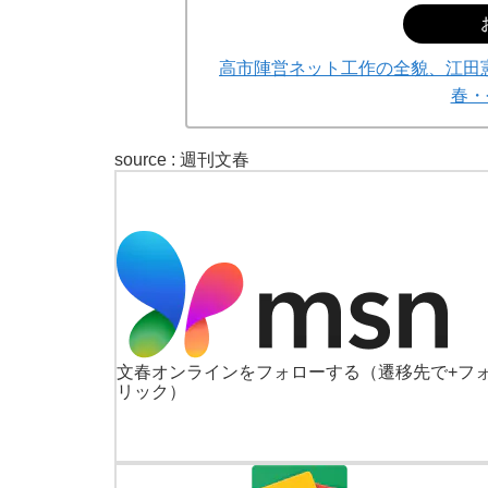
高市陣営ネット工作の全貌、江田
春・
source :
週刊文春
文春オンラインをフォローする
（遷移先で+フ
リック）