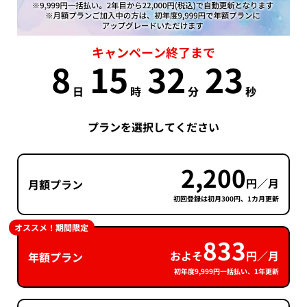
キャンペーン終了まで
8
15
32
23
日
時
分
秒
プランを選択してください
2,200
円／月
月額プラン
初回登録は初月300円、1カ月更新
オススメ！期間限定
833
およそ
円／月
年額プラン
初年度9,999円一括払い、1年更新