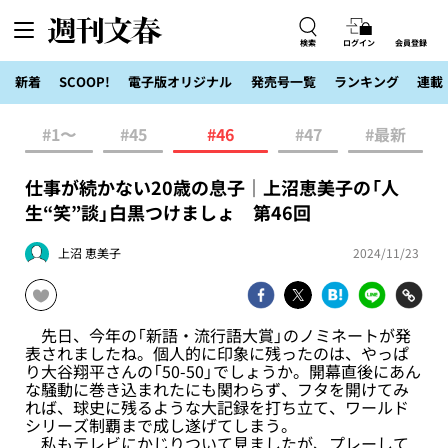
検索
ログイン
会員登録
新着
SCOOP!
電子版オリジナル
発売号一覧
ランキング
連載
#1〜
#45
#46
#47
#最新
仕事が続かない20歳の息子｜上沼恵美子の「人
生“笑”談」白黒つけましょ 第46回
上沼 恵美子
2024/11/23
先日、今年の「新語・流行語大賞」のノミネートが発
表されましたね。個人的に印象に残ったのは、やっぱ
り大谷翔平さんの「50-50」でしょうか。開幕直後にあん
な騒動に巻き込まれたにも関わらず、フタを開けてみ
れば、球史に残るような大記録を打ち立て、ワールド
シリーズ制覇まで成し遂げてしまう。
私もテレビにかじりついて見ましたが、プレーして