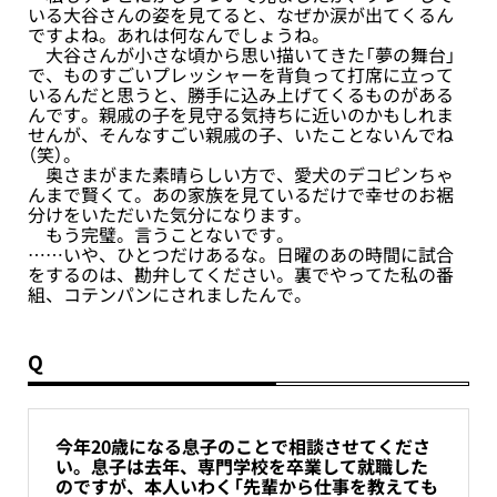
いる大谷さんの姿を見てると、なぜか涙が出てくるん
ですよね。あれは何なんでしょうね。
大谷さんが小さな頃から思い描いてきた「夢の舞台」
で、ものすごいプレッシャーを背負って打席に立って
いるんだと思うと、勝手に込み上げてくるものがある
んです。親戚の子を見守る気持ちに近いのかもしれま
せんが、そんなすごい親戚の子、いたことないんでね
（笑）。
奥さまがまた素晴らしい方で、愛犬のデコピンちゃ
んまで賢くて。あの家族を見ているだけで幸せのお裾
分けをいただいた気分になります。
もう完璧。言うことないです。
……いや、ひとつだけあるな。日曜のあの時間に試合
をするのは、勘弁してください。裏でやってた私の番
組、コテンパンにされましたんで。
Q
今年20歳になる息子のことで相談させてくださ
い。息子は去年、専門学校を卒業して就職した
のですが、本人いわく「先輩から仕事を教えても