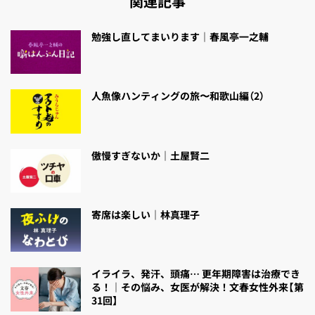
関連記事
勉強し直してまいります｜春風亭一之輔
人魚像ハンティングの旅〜和歌山編（2）
傲慢すぎないか｜土屋賢二
寄席は楽しい｜林真理子
イライラ、発汗、頭痛… 更年期障害は治療でき
る！｜その悩み、女医が解決！文春女性外来【第
31回】