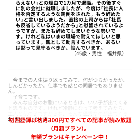
らえない」との理由で1カ月で退職。その後すぐ
に別の会社に就職しましたが、今度は「社長に人
格を否定するような罵倒をされた。もう辞めた
い」と言い出しました。直接の上司からは「社長
も反省しているようだから」と慰留されているよ
うですが、またも辞めてしまいそうな勢いで
す。けれど私はいまの職場で耐えてほしいと思
っています。親として助言するべきか、あるい
は黙って見守るべきか、悩んでいます。
（45歳・男性 福井県）
今までの人生振り返ってみて、何がつらかったか、
しんどかったか。仕事でも姑との同居でもありませ
ん。
子育てです。
みんな自分のお腹にいるときは、いい子が出てくる
と思うものです。けれど冷静になって考えてみたら、
主人と私の子ですからね。そんな優秀なのが出てくる
わけないんですよ。
初回登録は初月300円ですべての記事が読み放題
（月額プラン）。
年額プランはキャンペーン中！