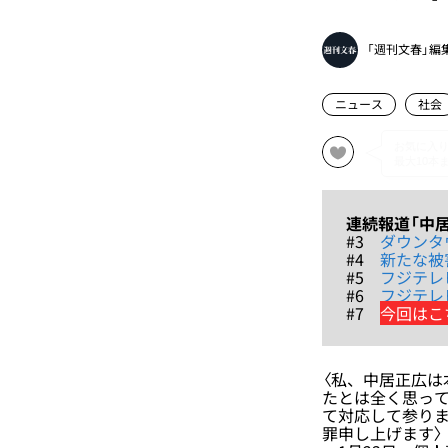
「週刊文春」編
ニュース
社会
連続報道「中
#3
ダウンタ
#4
新たな被
#5
フジテレ
#6
フジテレ
#7
今回はこ
〈私、中居正広は
たとは全く思っ
て対応して参りま
罪申し上げます〉