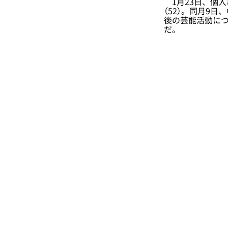
1月23日、個人
（52）。同月9
後の芸能活動に
だ。