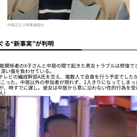
中居正広 ©時事通信社
ぐる“新事実”が判明
芸能関係者のX子さんと中居の間で起きた男女トラブルは修復で
に深い傷を負わせている。
テレビの編成幹部A氏を交え、複数人で会食を行う予定でした
こった。中居以外の参加者が現れず、2人きりになってしまっ
たが、時すでに遅し。彼女は中居から意に沿わない性的行為を受
人）