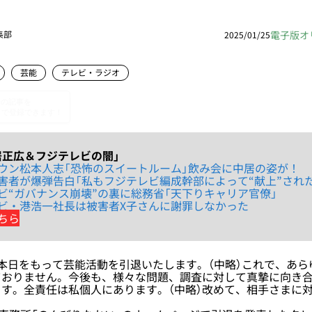
電子版オ
集部
2025/01/25
芸能
テレビ・ラジオ
居正広＆フジテレビの闇」
ウン松本人志「恐怖のスイートルーム」飲み会に中居の姿が！
害者が爆弾告白「私もフジテレビ編成幹部によって“献上”された
ビ“ガバナンス崩壊”の裏に総務省「天下りキャリア官僚」
ビ・港浩一社長は被害者X子さんに謝罪しなかった
ちら
本日をもって芸能活動を引退いたします。（中略）これで、あら
ておりません。今後も、様々な問題、調査に対して真摯に向き
す。全責任は私個人にあります。（中略）改めて、相手さまに