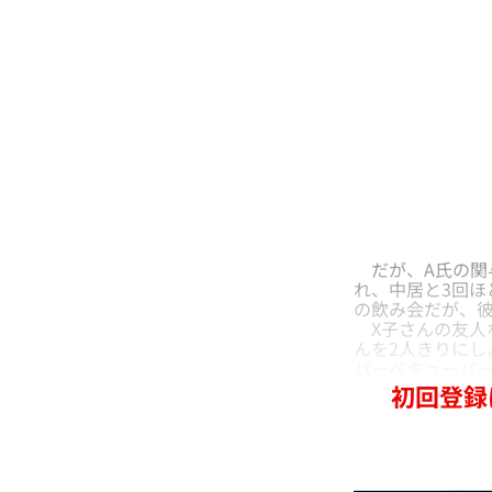
だが、A氏の関
れ、中居と3回ほ
の飲み会だが、
X子さんの友人
んを2人きりに
バーベキューパ
初回登録