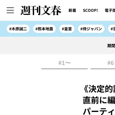
新着
SCOOP!
電子
#木原誠二
#熊本地震
#皇室
#侍ジャパン
#
期間
#1〜
#6
《決定的
直前に編
パーテ