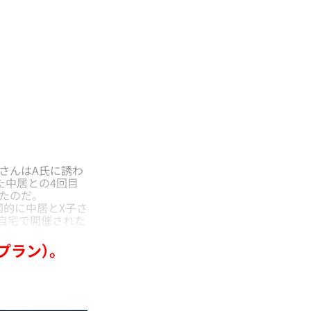
さんはA氏に誘わ
た中居との4回目
ていたのだ。
的に中居とX子さ
自宅で開催された
プラン）。