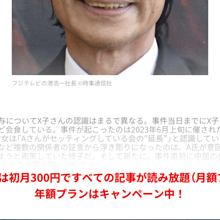
フジテレビの港浩一社長 ©︎時事通信社
与についてX子さんの認識はまるで異なる。事件当日までにX子
ど会食している。事件が起こったのは2023年6月上旬に催され
彼女は「Aさんがセッティングしている会の”延長”」と認識し
など複数の関係者の証言から浮き彫りになったのは、A氏が意図
しようと画策していた様子だ。そして新たに、事件直前に中居の
ーティの全容が明らかになった――。
は初月300円ですべての記事が読み放題（月額
年額プランはキャンペーン中！