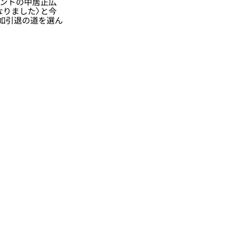
レントの中居正広
なりました〉と今
如引退の道を選ん