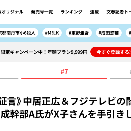
版オリジナル
発売号一覧
ランキング
連載
文春記者ト
京都南丹市小6殺人
#M!LK
#東野圭吾
#成田悠輔
限定キャンペーン中！年額プラン9,999円
今すぐ登録する
#7
証言》中居正広＆フジテレビの
成幹部A氏がX子さんを手引きし
ィ