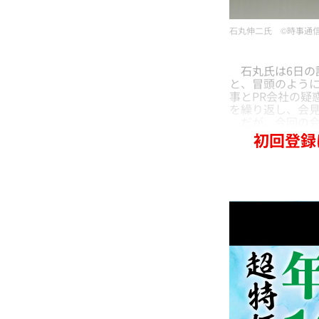
石丸伸二氏 ©︎時事通
石丸氏は6日の記
と、冒頭のように
事とPR会社の疑
を繰り返し、会
だが、今回の会
初回登録