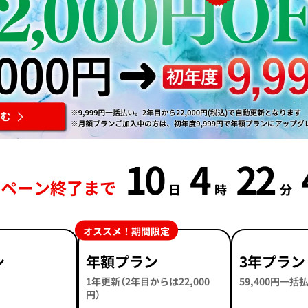
10
4
22
ンペーン終了まで
日
時
分
オススメ！期間限定
ン
年額プラン
3年プラン
1年更新（2年目からは22,000
59,400円一
円）