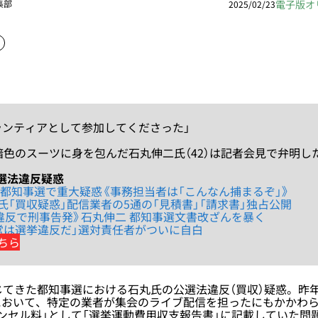
電子版オ
集部
2025/02/23
ボランティアとして参加してくださった」
暗色のスーツに身を包んだ石丸伸二氏（42）は記者会見で弁明し
選法違反疑惑
 都知事選で重大疑惑《事務担当者は「こんなん捕まるぞ」》
氏「買収疑惑」配信業者の5通の「見積書」「請求書」独占公開
違反で刑事告発》石丸伸二 都知事選文書改ざんを暴く
営は選挙違反だ」選対責任者がついに自白
ちら
じてきた都知事選における石丸氏の公選法違反（買収）疑惑。昨年
おいて、特定の業者が集会のライブ配信を担ったにもかかわら
ンセル料」として「選挙運動費用収支報告書」に記載していた問