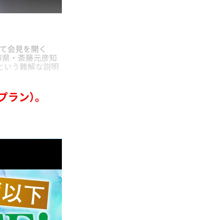
めて会見を開く
庫県・斎藤元彦知
という難解な説明
プラン）。