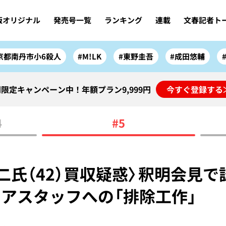
版オリジナル
発売号一覧
ランキング
連載
文春記者ト
京都南丹市小6殺人
#M!LK
#東野圭吾
#成田悠輔
限定キャンペーン中！年額プラン9,999円
今すぐ登録する
4
#5
二氏（42）買収疑惑〉釈明会見で
アスタッフへの「排除工作」