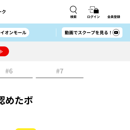
ーク
検索
ログイン
会員登録
#イオンモール
動画でスクープを見る！
≫
#6
#7
認めたボ