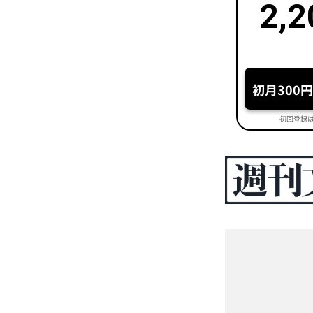
2,2
初月300
初回登録は