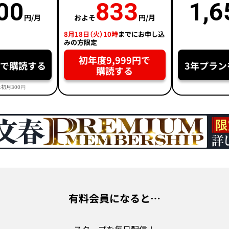
00
833
1,6
円/月
およそ
円/月
8月18日（火）10時
までにお申し込
みの方限定
初年度9,999円で
円で購読する
3年プラン
購読する
初月300円
有料会員になると…
スクープを毎日配信！