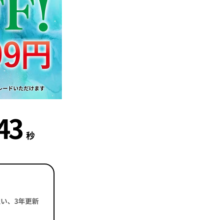
41
秒
括払い、3年更新