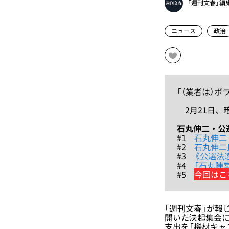
「週刊文春」編
ニュース
政治
「（業者は）
2月21日、
石丸伸二・公
#1
石丸伸二
#2
石丸伸二
#3
《公選法
#4
「石丸陣
#5
今回はこ
「週刊文春」が報
開いた決起集会に
支出を「機材キャ