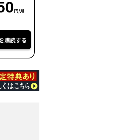
50
円/月
を購読する