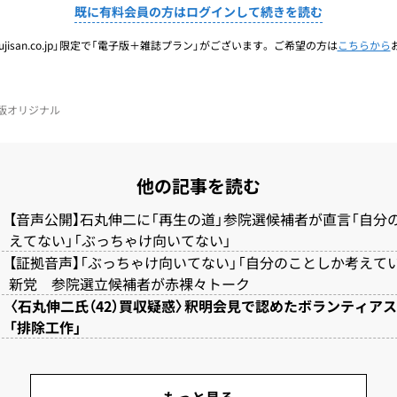
既に有料会員の方はログインして続きを読む
jisan.co.jp」限定で「電子版＋雑誌プラン」がございます。ご希望の方は
こちらから
電子版オリジナル
他の記事を読む
【音声公開】石丸伸二に「再生の道」参院選候補者が直言「自分
えてない」「ぶっちゃけ向いてない」
【証拠音声】「ぶっちゃけ向いてない」「自分のことしか考えて
新党 参院選立候補者が赤裸々トーク
〈石丸伸二氏（42）買収疑惑〉釈明会見で認めたボランティア
「排除工作」
もっと見る