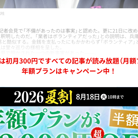
信社
者会見で「不備があったのは事実」と認めた。更に21日に改
釈明したのだ。「業者はボランティアだった」との説明は、兵
惑と酷似する。金銭を支払ったにもかかわらず「ボランティア」
見は堂々巡りの様相を呈した。
見で明かされた一つの新事実があった——。
は初月300円ですべての記事が読み放題（月額
年額プランはキャンペーン中！