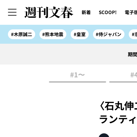
新着
SCOOP!
電子
#木原誠二
#熊本地震
#皇室
#侍ジャパン
#
期間
#1〜
#
〈石丸伸
ランティ