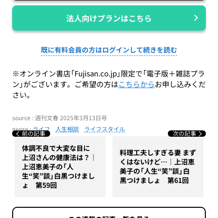
法人向けプランはこちら
既に有料会員の方はログインして続きを読む
※オンライン書店「Fujisan.co.jp」限定で「電子版＋雑誌プラ
ン」がございます。ご希望の方は
こちらから
お申し込みくだ
さい。
source : 週刊文春 2025年3月13日号
genre :
ライフ
人生相談
ライフスタイル
前の記事
次の記事
体調不良で大変な目に
料理工夫しすぎる妻 まず
上沼さんの健康法は？｜
くはないけど…｜上沼恵
上沼恵美子の「人
美子の「人生“笑”談」白
生“笑”談」白黒つけまし
黒つけましょ 第61回
ょ 第59回