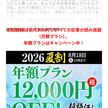
ンビニに寄ったら、ちょうどその本が並んでいたんで
すね。それで1冊手にとって、「ねえねえ、こんなんよ」
と夫に見せたら、「うわっ、表紙か！」とのけぞってま
した。
エヘヘと一瞬気分よかったんですけど、よく考えた
ら、ちょっと驚きすぎちゃいますかね？ 私の顔、の
けぞるほどインパクトあります？
初回登録は初月300円ですべての記事が読み放題
（月額プラン）。
年額プランはキャンペーン中！