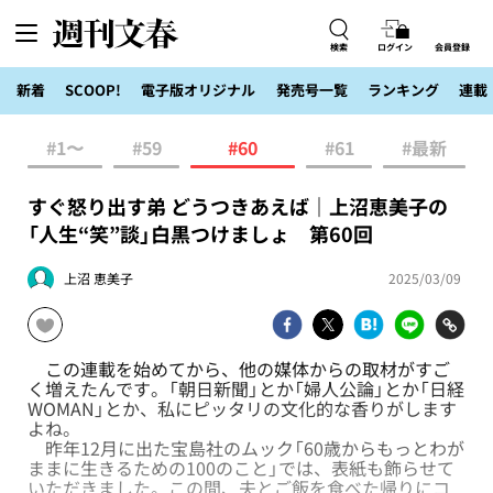
検索
ログイン
会員登録
新着
SCOOP!
電子版オリジナル
発売号一覧
ランキング
連載
#1〜
#59
#60
#61
#最新
すぐ怒り出す弟 どうつきあえば｜上沼恵美子の
「人生“笑”談」白黒つけましょ 第60回
上沼 恵美子
2025/03/09
この連載を始めてから、他の媒体からの取材がすご
く増えたんです。「朝日新聞」とか「婦人公論」とか「日経
WOMAN」とか、私にピッタリの文化的な香りがします
よね。
昨年12月に出た宝島社のムック「60歳からもっとわが
ままに生きるための100のこと」では、表紙も飾らせて
いただきました。この間、夫とご飯を食べた帰りにコ