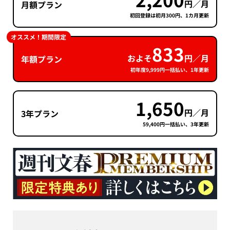
円／月
月額プラン
初回登録は初月300円、1カ月更新
オススメ！期間限定
833
およそ
円／月
年額プラン
初年度9,999円一括払い、1年更新
1,650
円／月
3年プラン
59,400円一括払い、3年更新