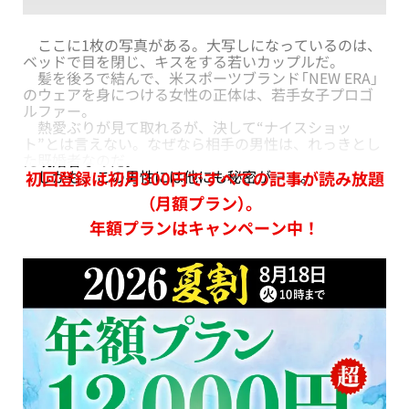
ここに1枚の写真がある。大写しになっているのは、
ベッドで目を閉じ、キスをする若いカップルだ。
髪を後ろで結んで、米スポーツブランド「NEW ERA」
のウェアを身につける女性の正体は、若手女子プロゴ
ルファー。
熱愛ぶりが見て取れるが、決して“ナイスショッ
ト”とは言えない。なぜなら相手の男性は、れっきとし
た既婚者なのだ。
しかも、この男性には他にも秘密が――。
初回登録は初月300円ですべての記事が読み放題
（月額プラン）。
年額プランはキャンペーン中！