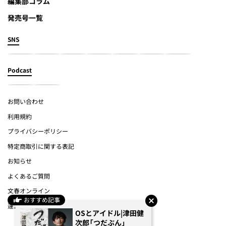
編集部コラム
発売号一覧
SNS
Podcast
お問い合わせ
利用規約
プライバシーポリシー
特定商取引に関する表記
お知らせ
よくあるご質問
文春オンライン
おすすめ記事
運営会社
OSとアイドル|津田健
次郎「つだぶん」