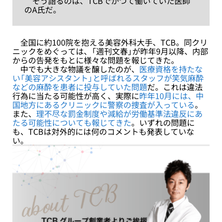
そう語るのは、TCBでかつて働いていた医師
のA氏だ。
全国に約100院を抱える美容外科大手、TCB。同クリ
ニックをめぐっては、「週刊文春」が昨年9月以降、内部
からの告発をもとに様々な問題を報じてきた。
中でも大きな物議を醸したのが、
医療資格を持たな
い「美容アシスタント」と呼ばれるスタッフが笑気麻酔
などの麻酔を患者に投与していた問題
だ。これは違法
行為に当たる可能性が高く、実際に
昨年10月には、中
国地方にあるクリニックに警察の捜査が入っている
。
また、
理不尽な罰金制度や減給が労働基準法違反にあ
たる可能性についても報じてきた
。いずれの問題に
も、TCBは対外的には何のコメントも発表していな
い。