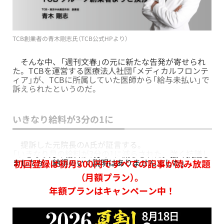
TCB創業者の青木剛志氏（TCB公式HPより）
そんな中、「週刊文春」の元に新たな告発が寄せられ
た。TCBを運営する医療法人社団「メディカルフロンテ
ィア」が、TCBに所属していた医師から「給与未払い」で
訴えられたというのだ。
いきなり給料が3分の1に
提訴した元院長のA氏が証言する。
「いきなり月の給料が3分の1に減らされた。強く抗議し
ましたが、納得のいく説明はありませんでした」
初回登録は初月300円ですべての記事が読み放題
（月額プラン）。
年額プランはキャンペーン中！