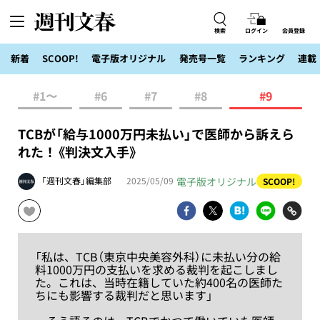
検索
ログイン
会員登録
新着
SCOOP!
電子版オリジナル
発売号一覧
ランキング
連載
#1〜
#6
#7
#8
#9
TCBが「給与1000万円未払い」で医師から訴えら
れた！《判決文入手》
電子版オリジナル
「週刊文春」編集部
2025/05/09
SCOOP!
「私は、TCB（東京中央美容外科）に未払い分の給
料1000万円の支払いを求める裁判を起こしまし
た。これは、当時在籍していた約400名の医師た
ちにも影響する裁判だと思います」