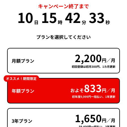
キャンペーン終了まで
10
15
42
32
日
時
分
秒
プランを選択してください
2,200
円／月
月額プラン
初回登録は初月300円、1カ月更新
オススメ！期間限定
833
およそ
円／月
年額プラン
初年度9,999円一括払い、1年更新
1,650
円／月
3年プラン
59,400円一括払い、3年更新