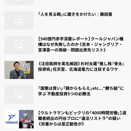
「人を見る眼」に磨きをかけたい｜藤田晋
【540億円赤字深層レポート】クールジャパン機
構はなぜ失敗したのか《吉本・ジャングリア・
宮澤喜一の孫娘…問題出資先リスト》
《注目銘柄を実名解説》杉村太蔵「推し株『骨太』
投資術」任天堂、北海道電力に注目するワケ
「国策は買い」「親からもらえ」etc...“勝ち組”に
学ぶ 不動産投資5つの必勝法
【ウルトラマンもビックリの「4000時間労働」】退
職者続出の円谷プロに“違法リストラ”の疑い
《労基からは是正勧告が》