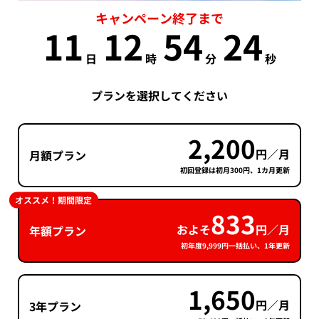
キャンペーン終了まで
11
12
54
23
日
時
分
秒
プランを選択してください
2,200
円／月
月額プラン
初回登録は初月300円、1カ月更新
オススメ！期間限定
833
およそ
円／月
年額プラン
初年度9,999円一括払い、1年更新
1,650
円／月
3年プラン