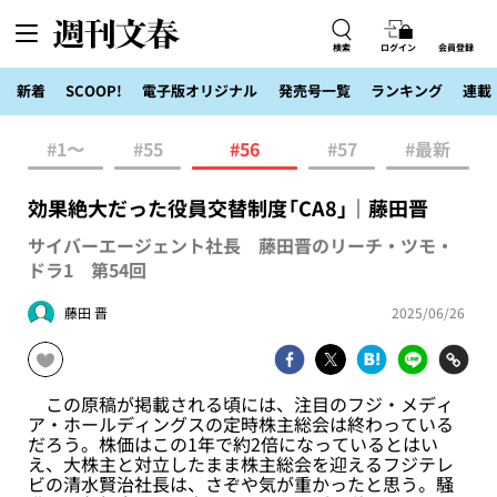
検索
ログイン
会員登録
新着
SCOOP!
電子版オリジナル
発売号一覧
ランキング
連載
#1〜
#55
#56
#57
#最新
効果絶大だった役員交替制度「CA8」｜藤田晋
サイバーエージェント社長 藤田晋のリーチ・ツモ・
ドラ1 第54回
藤田 晋
2025/06/26
この原稿が掲載される頃には、注目のフジ・メディ
ア・ホールディングスの定時株主総会は終わっている
だろう。株価はこの1年で約2倍になっているとはい
え、大株主と対立したまま株主総会を迎えるフジテレ
ビの清水賢治社長は、さぞや気が重かったと思う。騒