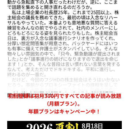
動から急転直下の人事だったわけだが、逆に、ここま
で話題を集めると開き直れるのだろうか。
私は上場企業の社長歴25年。これまで25回以上、株
主総会の議長を務めてきた。最初の頃は入念なリハー
サルもやっていた。本番よりも意地悪な質問に答える
練習をみんなの前でやらされて、社内のメンバーにし
どろもどろになる姿を見られたりもした。株主総会当
日は、裏方が入念な議事進行シナリオを作ってくれ、
分厚い想定問答集が用意され、バックヤードにはいつ
も有事に備えて弁護士がスタンバイしている。そんな
物々しい雰囲気の中で、「只今、緊急動議が提出されま
した」とか「議事進行の妨げになりますので退出を命じ
ます！」とか、そんな普段は言い慣れない言葉を発する
なんて、考えただけでドキドキする。平和に進行し、
終わるのが一番だ。
だけど、今回のフジHDの株主総会はそうはいかない
だろう。事前からプロキシーファイトの様相を呈して
いる。特に大株主と対立しているのが、取締役選任に
関する議案についてだ。
初回登録は初月300円ですべての記事が読み放題
（月額プラン）。
年額プランはキャンペーン中！