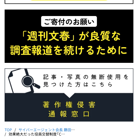
TOP
サイバーエージェント会長 藤田晋のリーチ・ツモ・ドラ1
効果絶大だった役員交替制度「CA8」｜藤田晋