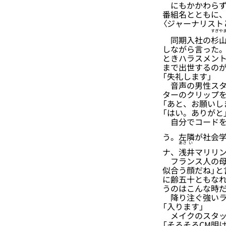
にもかかわらず
番組名とともに、
〈ジャーナリスト
すぎや
同期入社の
杉
しながら言った。
ときハラスメン
まで出世するの
「失礼します」
音声の男性スタ
ターのクリップ
「あと、お願いし
「はい。ありがと
自分でコードを
う。左隣が社会
あさ
い
ナ、
浅
井
マリリ
フランス人の母
似合う顔だね」
に齢五十ともな
うのはこんな時
降り注ぐ強いラ
「入ります」
メイクのスタッ
「そろそろCM明