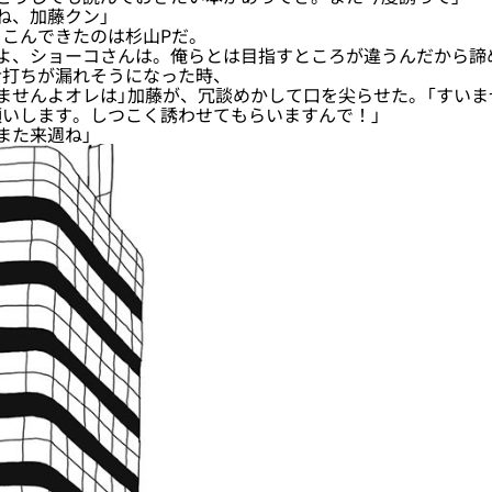
ね、加藤クン」
こんできたのは杉山Pだ。
よ、ショーコさんは。俺らとは目指すところが違うんだから諦
打ちが漏れそうになった時、
ませんよオレは」加藤が、冗談めかして口を尖らせた。「すい
願いします。しつこく誘わせてもらいますんで！」
また来週ね」