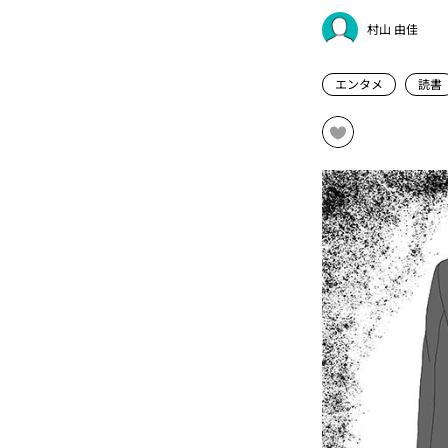
村山 由佳
エンタメ
読書