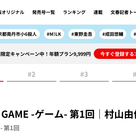
版オリジナル
発売号一覧
ランキング
連載
文春記者ト
京都南丹市小6殺人
#M!LK
#東野圭吾
#成田悠輔
限定キャンペーン中！年額プラン9,999円
今すぐ登録する
#2
#3
GAME -ゲーム- 第1回｜村山
ム- 第1回