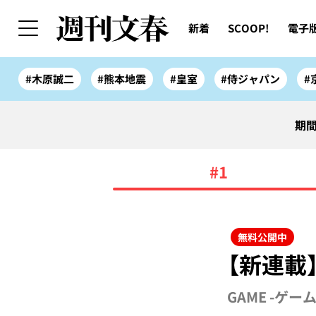
新着
SCOOP!
電子
#木原誠二
#熊本地震
#皇室
#侍ジャパン
#
期間
#1
無料公開中
【新連載】
GAME -ゲー