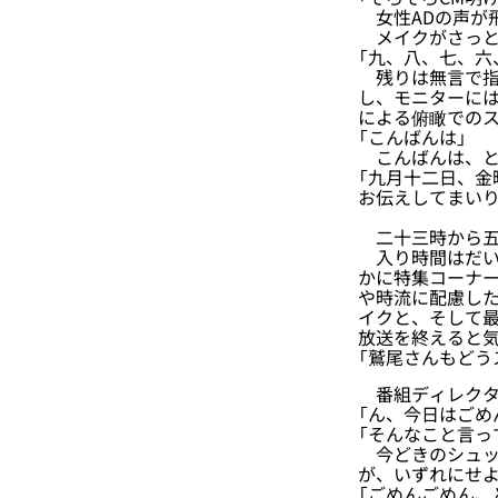
女性ADの声が
メイクがさっと
「九、八、七、六
残りは無言で指
し、モニターに
による俯瞰での
「こんばんは」
こんばんは、と
「九月十二日、
お伝えしてまいり
二十三時から五
入り時間はだい
かに特集コーナ
や時流に配慮し
イクと、そして
放送を終えると
「鷲尾さんもどう
番組ディレクタ
「ん、今日はごめ
「そんなこと言っ
今どきのシュッ
が、いずれにせ
「ごめんごめん、