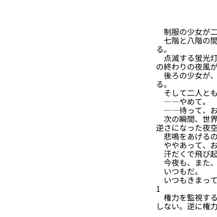
制服の少女が二
七階と八階の間
る。
点滅する蛍光灯
の終わりの夜風
後ろの少女が、
る。
そして二人とも
――やめて。
――待って、お
次の瞬間、世界
逆さになった夜
悲鳴をあげるの
ややあって、お
汗だくで飛び起
今夜も、また、
いつもだ。
いつもきまって
1
権力を監視する
しない。逆に権