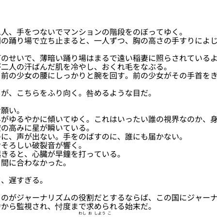
人、手をつないでマンションの階段をのぼってゆく。
の踊り場で立ち止まると、一人ずつ、胸の高さの手すりによじ
のせいで、薄暗い踊り場はまるで遠い稲妻に照らされているよ
が二人の汗ばんだ肌を冷やし、おくれ毛をなぶる。
前の少女の腰にしっかりと腕を回す。前の少女がその手首をき
が、こちらをふり向く。咎めるような目だ。
願い。
がゆるやかに傾いてゆく。これはいったい誰の視界なのか、身
空の高みに星が瞬いている。
に、声が出ない。手をのばすのに、誰にも届かない。
そろしい破裂音が響く。
きると、心臓が早鐘を打っている。
間に合わなかった。
、遅すぎる。
のがジャーナリズムの役割だとするならば、この国にジャーナ
力から監視され、忖度まで求められる始末だ。
わし
お
しよう
こ