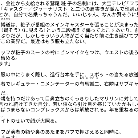
、会社から支給される
鷲
尾
粧
子
の名刺には、大宝テレビ『フラ
「キャスター／ジャーナリスト」と二つの肩書きが並んで印刷
とか、自分で名乗っちゃうんだ。いいじゃん、なんか賢そうに
ま
ひろみち
山
博道
は、粧子が番組のメインキャスターを張ることが決まっ
〈賢そう〉〈に見える〉という二段構えで侮ってよこすあたり、
トぶりだが、しかしそういう人物がごく当たり前に生き延びて
がこの業界だ。最近はもう腹も立たない。
ッフが粧子のスーツの衿にピンマイクをつけ、ウエストの後ろ
を留める。
ます」
」
服の中にうまく隠し、進行台本を手に、スポットの当たる放送
あり
ま
せい
じ
学者でレギュラー・コメンテーターの
有
馬
誠
二
、右隣はサブキ
ンだ。
親を持つだけあって目鼻立ちのくっきりしたマリリンに対して
と言われ続けてきた自分。若い頃なら引け目を感じていたかもし
ればつまらないコンプレックスからは解放される。年を重ねる
だ。
イトのせいで顔が火照る。
フが演者の額や鼻のあたまをパフで押さえると同時に、
けまーす」