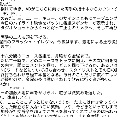
飛んだ。
捌けてゆき、ADがこちらに向けた両手の指十本からカウント
、五、四、」
のみだ。三、二、一、キュー、のサインとともにオープニング
は今日のハイライト映像をバックに番組スポンサーが表示され
スタジオショットからぐっと寄って正面のカメラへ、そして再
両隣の二人も頭を下げる。
金曜日のフラッシュ・イレヴン。今夜はまず、豪雨による土砂災
ます」
十六分間のニュース番組を、月曜から金曜まで。
たい二十時で、どのニュースをトップに据え、その次に何を持
ーの内容、誰にコメントを振り、どこを掘り下げるか、あるい
たNGワードなどについて打ち合わせ、スタイリストとその日の
最終打ち合わせを経て本番となる。毎日のことだけに慣れては
気が緩むのか、金曜の夜は誘い合わせて飲みに行く者が多い。
スか」
か
とう
だい
ち
ーの
加
藤
大
地
に声をかけられ、粧子は微笑みを返した。
ん、遠慮しとく」
て、ここんとこずっとじゃないですか。たまには付き合ってく
とした顔立ちに人なつこい笑顔。いや、今どきといってもすで
よ加藤が社交辞令を超えてこちらを慕ってくれているのは伝わ
どうしても読んでおきたい本があってさ。また今度誘って」