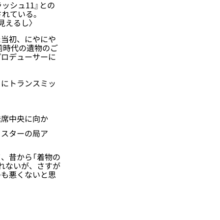
ッシュ11』との
されている。
見えるし〉
た当初、にやにや
前時代の遺物のご
プロデューサーに
にトランスミッ
席中央に向か
ャスターの局ア
、昔から「着物の
れないが、さすが
のも悪くないと思