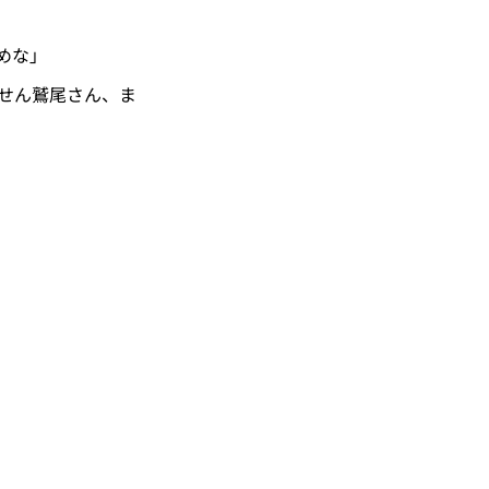
めな」
ません鷲尾さん、ま