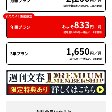
円／月
月額プラン
初回登録は初月300円、1カ月更新
オススメ！期間限定
833
およそ
円／月
年額プラン
初年度9,999円一括払い、1年更新
1,650
円／月
3年プラン
59,400円一括払い、3年更新