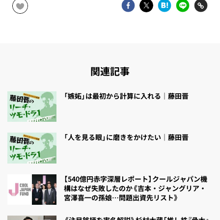
関連記事
「嫉妬」は最初から計算に入れる｜藤田晋
「人を見る眼」に磨きをかけたい｜藤田晋
【540億円赤字深層レポート】クールジャパン機
構はなぜ失敗したのか《吉本・ジャングリア・
宮澤喜一の孫娘…問題出資先リスト》
《注目銘柄を実名解説》杉村太蔵「推し株『骨太』