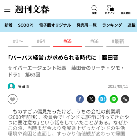
検索
ログイン
会員登録
新着
SCOOP!
電子版オリジナル
発売号一覧
ランキング
連載
#1〜
#64
#65
#66
#最新
「パーパス経営」が求められる時代に｜藤田晋
サイバーエージェント社長 藤田晋のリーチ・ツモ・
ドラ1 第63回
藤田 晋
2025/09/11
ものすごい偏見だったけど、うちの会社の創業期
（2000年前後）、役員会で「インドに旅行に行ってきたや
つに要注意な」という話をしていたことがある。なぜか
この頃、当時まだ今より発展途上だったインドの生活
環境や貧困と直面し、すっかり価値観が変わって帰国