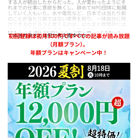
する人が続出したからだった。人が変わったようにそ
れまでの仕事に意欲を無くし、辞めてNPO団体に転職
していく人もいた。水や電気など、日本では当たり前
のことが当たり前ではない世界を知り、一体自分に何
ができるのだろうと考えるのか、はたまた物質的には
貧しくても純朴な笑顔の人々と触れ合い、人間にとっ
て本当の幸せとは何か考え直すのか――。
初回登録は初月300円ですべての記事が読み放題
（月額プラン）。
年額プランはキャンペーン中！