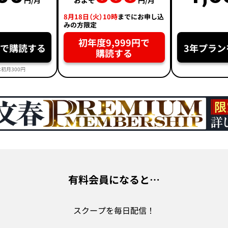
円/月
およそ
円/月
8月18日（火）10時
までにお申し込
みの方限定
初年度9,999円で
円で購読する
3年プラン
購読する
初月300円
有料会員になると…
スクープを毎日配信！