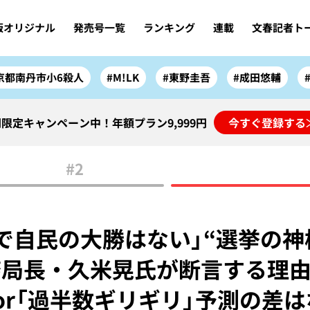
版オリジナル
発売号一覧
ランキング
連載
文春記者ト
京都南丹市小6殺人
#M!LK
#東野圭吾
#成田悠輔
限定キャンペーン中！年額プラン9,999円
今すぐ登録する
#2
で自民の大勝はない」“選挙の神
局長・久米晃氏が断言する理由
or「過半数ギリギリ」予測の差