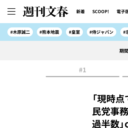
新着
SCOOP!
電子
#木原誠二
#熊本地震
#皇室
#侍ジャパン
#
期間
#1
「現時点
民党事務
過半数」