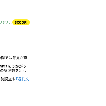
リジナル
SCOOP!
の間では意見が真
議席）をうかがう
属の議席数を足し
情勢調査や
「週刊文