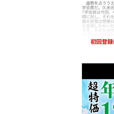
趨勢を占ううえ
学会票だ。久米氏
「学会員は今回
明に対し、それ
員の反発は想像
と合流したせい
です。そのため学
友人たちに投票を
初回登録