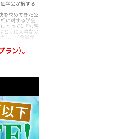
価学会が擁する
決を求めてきた公
首相に対する学会
にとっては『公明
はとくに大事なの
復活し、学会員が
プラン）。