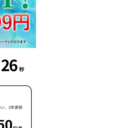
24
秒
括払い、3年更新
50