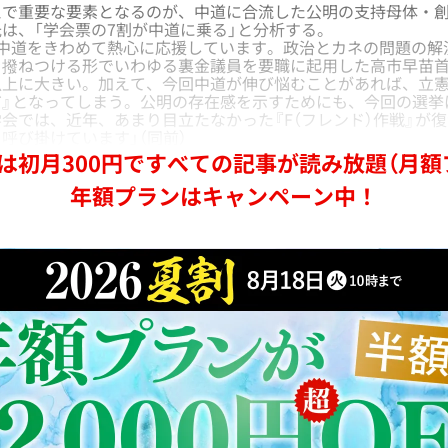
で重要な要素となるのが、中道に合流した公明の支持母体・創
は、「学会票の7割が中道に乗る」と分析する。
、中道をきわめて熱心に応援しています。政治とカネの問題の解
を撥ねつける形でいわゆる裏金議員を要職に起用した高市早苗
以上に大きい。加えて、今回中道が伸び悩むことがあれば、立憲
だ』となってしまう。公明の存在感を示すためにも、今回の選挙
会では、近年、あまり目立たなかった『F（フレンド）作戦』が
呼び掛けています」（同前）
は初月300円ですべての記事が読み放題（月額
年額プランはキャンペーン中！