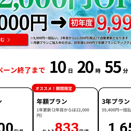
10
20
55
ペーン終了まで
日
時
分
オススメ！期間限定
ン
年額プラン
3年プラン
1年更新（2年目からは22,000
59,400円一
円）
00
833
1,6