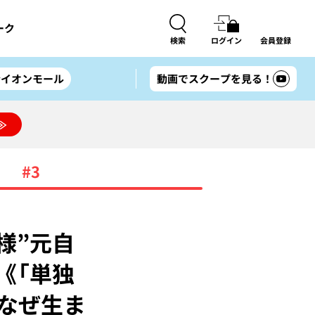
ーク
検索
ログイン
会員登録
#イオンモール
動画でスクープを見る！
≫
#3
様”元自
《「単独
はなぜ生ま