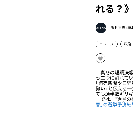
れる？》
「週刊文春」編
ニュース
政治
真冬の短期決戦と
っ二つに割れて
「読売新聞や日経
勢い』と伝える一
ても過半数ギリギ
では、“選挙の
春」の選挙予測結