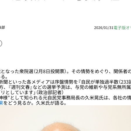
電子版オ
集部
2026/01/31
なった衆院選（2月8日投開票）。その情勢をめぐり、関係者
いる。
新聞といった各メディアは序盤情勢を『自民が単独過半数（233
方、『週刊文春』などの選挙予測は、与党の維新や与党系無所
リとしています」（政治部記者）
神様”として知られる元自民党事務局長の久米晃氏は、各社の
果
をどう見るか。久米氏が語る。