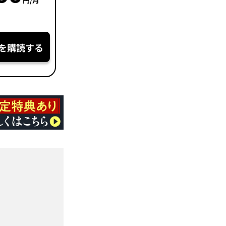
円/月
を購読する