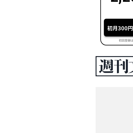
初月300
初回登録は