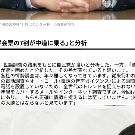
”選挙の神様”と呼ばれた久米氏 ©時事通信社
学会票の7割が中道に乗る」と分析
、世論調査の結果をもとに自民党が強いと分析した。一方、『
合が票を固めたと分析した。その差が表れていると思います。
各社の情勢調査は、年々難しくなってきています。従来行われ
の電話調査やオートコール（電話の音声ガイダンス）による調
に電話を設置していないため、全世代のトレンドを捉えられな
若年層をカバーするメールやインターネット調査ですが、今回
向にあり、こちらも正確に情勢を捉えるには至っていません。
の大勝とはならないと見ています」