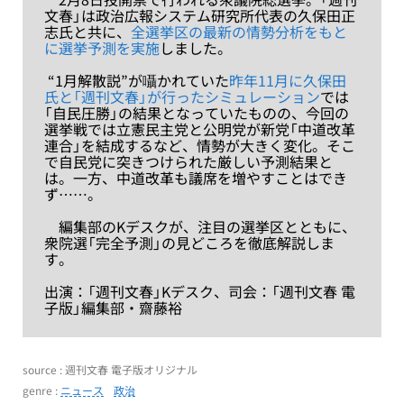
文春」は政治広報システム研究所代表の久保田正
志氏と共に、
全選挙区の最新の情勢分析をもと
に選挙予測を実施
しました。
“1月解散説”が囁かれていた
昨年11月に久保田
氏と「週刊文春」が行ったシミュレーション
では
「自民圧勝」の結果となっていたものの、今回の
選挙戦では立憲民主党と公明党が新党「中道改革
連合」を結成するなど、情勢が大きく変化。そこ
で自民党に突きつけられた厳しい予測結果と
は。一方、中道改革も議席を増やすことはでき
ず……。
編集部のKデスクが、注目の選挙区とともに、
衆院選「完全予測」の見どころを徹底解説しま
す。
出演：「週刊文春」Kデスク、司会：「週刊文春 電
子版」編集部・齋藤裕
source : 週刊文春 電子版オリジナル
genre :
ニュース
政治