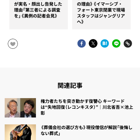
が実名・顔出し告発した
の理由》《イマーシブ・
理由「第三者による調査
フォート東京閉業で現場
を」《異例の記者会見》
スタッフはジャングリア
へ》
関連記事
権力者たちを突き動かす復讐心 キーワード
は“失地回復（レコンキスタ）”｜川北省吾×池上
彰
《葬儀会社の選び方も》現役僧侶が解説「後悔し
ない葬式」