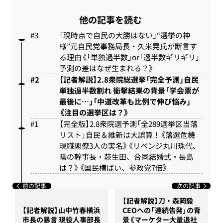
他の記事を読む
「現時点で自民の大勝はない」“選挙の神
様”元自民党事務局長・久米晃氏が断言す
る理由《「単独過半数」or「過半数ギリギリ」
予測の差はなぜ生まれる？》
【記者解説】2.8衆院総選挙「完全予測」自民
単独過半数割れ 衝撃結果の背景「学会票が
最後に…」「中道改革も比例で伸び悩み」
《注目の選挙区は？》
【完全版】2.8衆院選予測「全289選挙区当落
リスト」自民＆維新は大誤算！《落選危機
現職閣僚3人の実名》《リベンジ丸川珠代、
陰の幹事長・萩生田、合同結婚式・長島
は？》《国民横ばい、参政党7倍》
前の記事
次の記事
【記者解説】刀・森岡毅
【記者解説】山中竹春横浜
CEOへの「連続告発」の背
市長の暴言 現役人事部長
景《マーケター大量退社