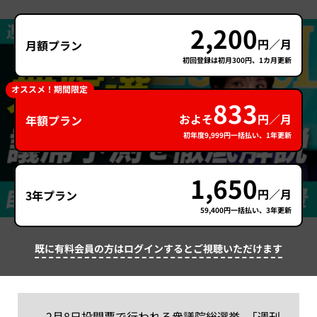
2,200
円／月
月額プラン
初回登録は初月300円、1カ月更新
オススメ！期間限定
833
およそ
円／月
年額プラン
初年度9,999円一括払い、1年更新
1,650
円／月
3年プラン
59,400円一括払い、3年更新
既に有料会員の方はログインするとご視聴いただけます
2月8日投開票で行われる衆議院総選挙。「週刊