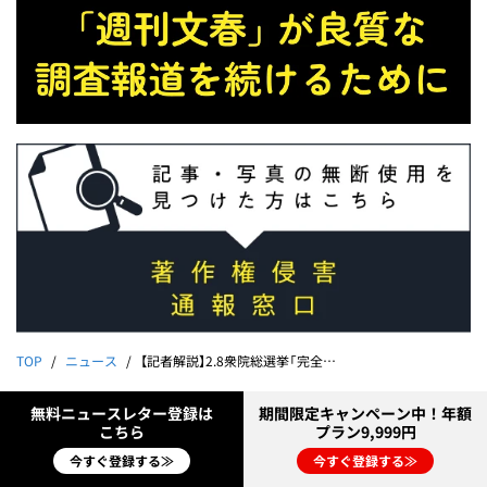
TOP
ニュース
【記者解説】2.8衆院総選挙「完全予測」自民単独過半数割れ 衝撃結果の背景「学会票が最後に…」「中道改革も比例で伸び悩み」《注目の選挙区は？》
無料ニュースレター登録は
期間限定キャンペーン中！年額
こちら
プラン9,999円
今すぐ登録する≫
今すぐ登録する≫