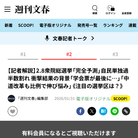
検索
ログイン
会員登録
新着
SCOOP!
電子版オリジナル
発売号一覧
ランキング
連載
文春記者トーク
#1
#2
#3
【記者解説】2.8衆院総選挙「完全予測」自民単独過
半数割れ 衝撃結果の背景「学会票が最後に…」「中
道改革も比例で伸び悩み」《注目の選挙区は？》
電子版オリジナル
「週刊文春」編集部
2026/01/31
SCOOP!
有料会員になるとご視聴いただけます