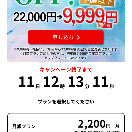
キャンペーン終了まで
11
12
13
11
日
時
分
秒
プランを選択してください
2,200
円／月
月額プラン