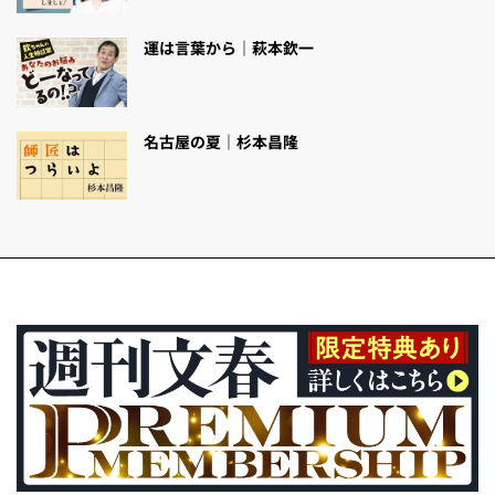
運は言葉から｜萩本欽一
名古屋の夏｜杉本昌隆