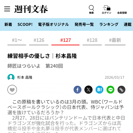
検索
ログイン
会員登録
新着
SCOOP!
電子版オリジナル
発売号一覧
ランキング
連載
#1〜
#126
#127
#128
#最新
練習相手の優しさ｜杉本昌隆
師匠はつらいよ 第240回
杉本 昌隆
2026/03/17
この原稿を書いているのは3月の頭。WBC（ワールド
ベースボールクラシック）の日本代表、侍ジャパンは予
選を抜けているだろうか？
2月27、28日にはバンテリンドームで日本代表と中日
ドラゴンズが強化試合を行った。ドラゴンズからは髙
橋宏斗投手や金丸夢斗投手が代表メンバーに選ばれて