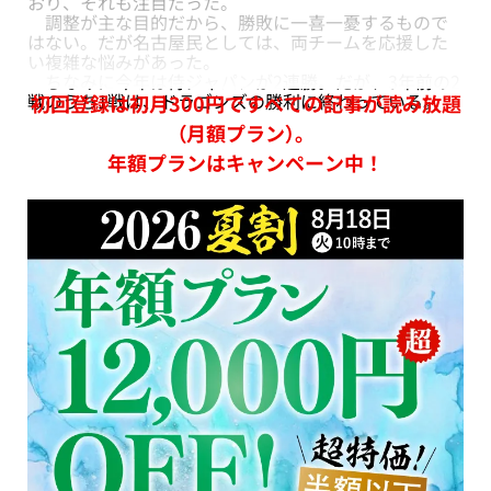
おり、それも注目だった。
調整が主な目的だから、勝敗に一喜一憂するもので
はない。だが名古屋民としては、両チームを応援した
い複雑な悩みがあった。
ちなみに今年は侍ジャパンが2連勝。だが、3年前の2
戦のうち1戦は、ドラゴンズの勝利に終わっている。
初回登録は初月300円ですべての記事が読み放題
（月額プラン）。
年額プランはキャンペーン中！