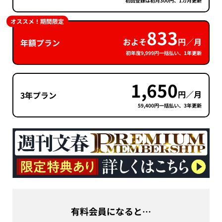
初回登録は初月300円、1カ月更新
オススメ！期間限定
833
およそ
円／月
年額プラン
初年度9,999円一括払い、1年更新
1,650
円／月
3年プラン
59,400円一括払い、3年更新
有料会員になると…