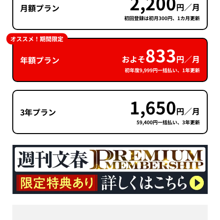
2,200
円／月
月額プラン
初回登録は初月300円、1カ月更新
オススメ！期間限定
833
およそ
円／月
年額プラン
初年度9,999円一括払い、1年更新
1,650
円／月
3年プラン
59,400円一括払い、3年更新