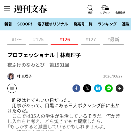
検索
ログイン
会員登録
新着
SCOOP!
電子版オリジナル
発売号一覧
ランキング
連載
#1〜
#125
#126
#127
#最新
プロフェッショナル｜林真理子
夜ふけのなわとび 第1931回
林 真理子
2026/03/27
昨夜はとてもいい日だった。
用事があって、目黒にある日大ボクシング部に出か
けたのだ。
ここでは35人の学生が生活しているそうだ。何か差
し入れをと考え、どら焼きでもと提案したら、
「もしかすると減量しているかもしれませんよ」