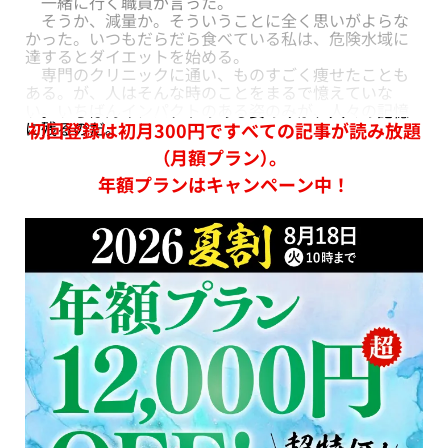
一緒に行く職員が言った。
そうか、減量か。そういうことに全く思いがよらな
かった。いつもだらだら食べている私は、危険水域に
達するとダイエットを始める。
専門のクリニックに通い、ものすごく痩せたことも
ある。が、人はそんな時のことをまるで憶えていな
い。いちばんインパクトのある姿のみが、人々の記憶
に残るのだ。
初回登録は初月300円ですべての記事が読み放題
（月額プラン）。
年額プランはキャンペーン中！