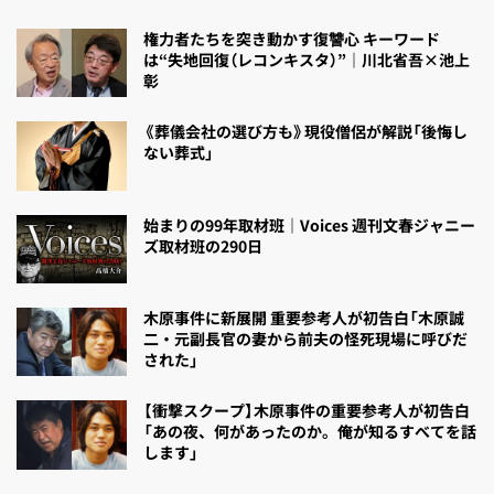
権力者たちを突き動かす復讐心 キーワード
は“失地回復（レコンキスタ）”｜川北省吾×池上
彰
《葬儀会社の選び方も》現役僧侶が解説「後悔し
ない葬式」
始まりの99年取材班｜Voices 週刊文春ジャニー
ズ取材班の290日
木原事件に新展開 重要参考人が初告白「木原誠
二・元副長官の妻から前夫の怪死現場に呼びだ
された」
【衝撃スクープ】木原事件の重要参考人が初告白
「あの夜、何があったのか。俺が知るすべてを話
します」