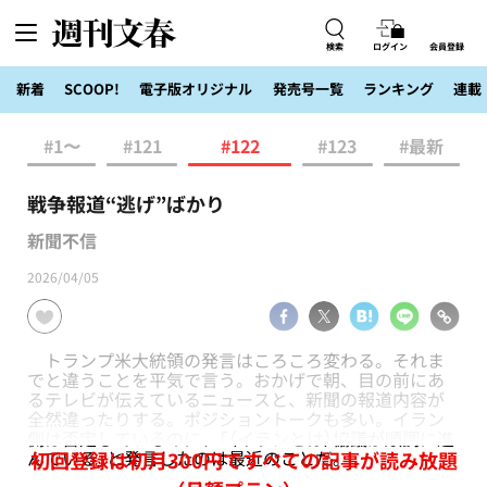
検索
ログイン
会員登録
新着
SCOOP!
電子版オリジナル
発売号一覧
ランキング
連載
#1〜
#121
#122
#123
#最新
戦争報道“逃げ”ばかり
新聞不信
2026/04/05
トランプ米大統領の発言はころころ変わる。それま
でと違うことを平気で言う。おかげで朝、目の前にあ
るテレビが伝えているニュースと、新聞の報道内容が
全然違ったりする。ポジショントークも多い。イラン
側は否定しているのに、「（イランとは）協議が順調に進
んでいる」と発言したのは最近のことだ。
初回登録は初月300円ですべての記事が読み放題