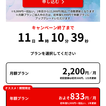
キャンペーン終了まで
11
1
10
39
日
時
分
秒
プランを選択してください
2,200
円／月
月額プラン
初回登録は初月300円、1カ月更新
オススメ！期間限定
833
およそ
円／月
年額プラン
初年度9,999円一括払い、1年更新