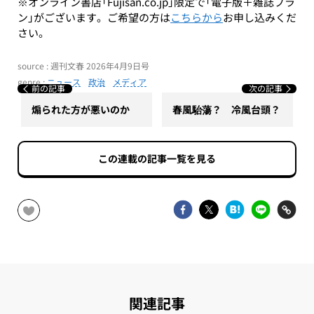
※オンライン書店「Fujisan.co.jp」限定で「電子版＋雑誌プラ
ン」がございます。ご希望の方は
こちらから
お申し込みくだ
さい。
source : 週刊文春 2026年4月9日号
genre :
ニュース
政治
メディア
前の記事
次の記事
煽られた方が悪いのか
春風駘蕩？ 冷風台頭？
この連載の記事一覧を見る
関連記事