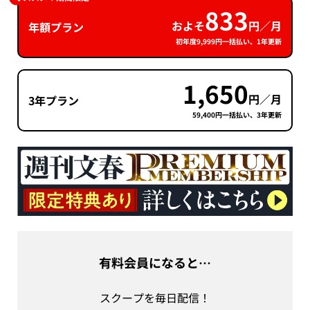
833
およそ
円／月
年額プラン
初年度9,999円一括払い、1年更新
1,650
円／月
3年プラン
59,400円一括払い、3年更新
有料会員になると…
スクープを毎日配信！