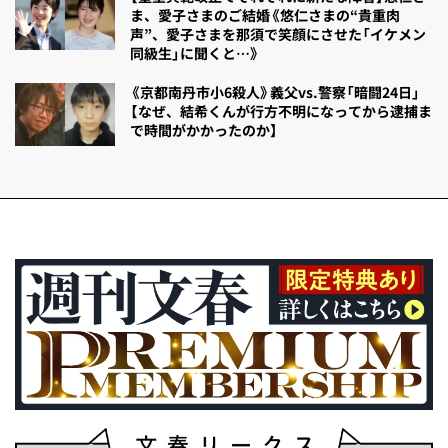
ま、愛子さまのご結婚《悠仁さまの“貴重肉
声”、愛子さまを那須で笑顔にさせた「イケメン
同級生」に聞くと…》
《京都南丹市小6殺人》義父vs.警察「暗闘24日」
【なぜ、結希くんが行方不明になってから逮捕ま
で時間がかかったのか】