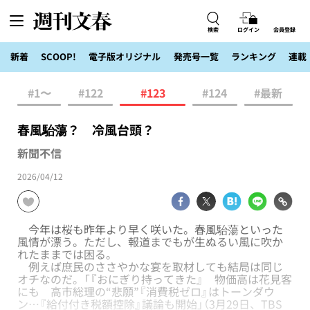
検索
ログイン
会員登録
新着
SCOOP!
電子版オリジナル
発売号一覧
ランキング
連載
#1〜
#122
#123
#124
#最新
春風駘蕩？ 冷風台頭？
新聞不信
2026/04/12
今年は桜も昨年より早く咲いた。春風駘蕩といった
風情が漂う。ただし、報道までもが生ぬるい風に吹か
れたままでは困る。
例えば庶民のささやかな宴を取材しても結局は同じ
オチなのだ。「『おにぎり持ってきた』 物価高は花見客
にも 高市総理の“悲願”『消費税ゼロ』はトーンダウ
ン…『給付付き税額控除』議論も開始」（3月29日、TBS