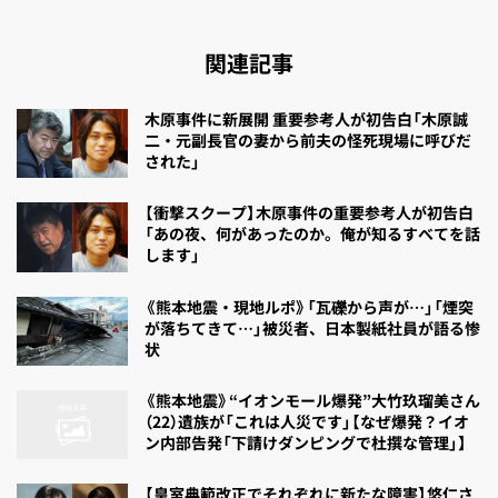
関連記事
木原事件に新展開 重要参考人が初告白「木原誠
二・元副長官の妻から前夫の怪死現場に呼びだ
された」
【衝撃スクープ】木原事件の重要参考人が初告白
「あの夜、何があったのか。俺が知るすべてを話
します」
《熊本地震・現地ルポ》「瓦礫から声が…」「煙突
が落ちてきて…」被災者、日本製紙社員が語る惨
状
《熊本地震》“イオンモール爆発”大竹玖瑠美さん
（22）遺族が「これは人災です」【なぜ爆発？イオ
ン内部告発「下請けダンピングで杜撰な管理」】
【皇室典範改正でそれぞれに新たな障害】悠仁さ