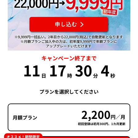
キャンペーン終了まで
11
17
30
3
日
時
分
秒
プランを選択してください
2,200
円／月
月額プラン
初回登録は初月300円、1カ月更新
オススメ！期間限定