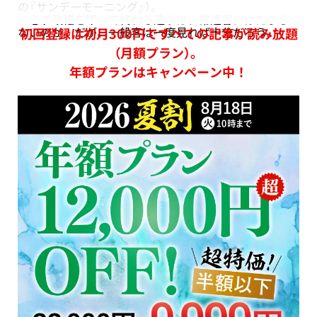
の『サンデーモーニング』）。
必ず政権を叩いて終わる造りは、常連客にはたまら
ないのか。だが、一般客は一度見れば十分だろう。
初回登録は初月300円ですべての記事が読み放題
（月額プラン）。
年額プランはキャンペーン中！