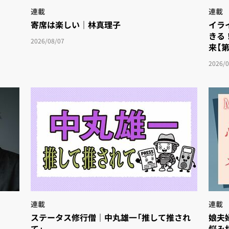
連載
連載
寄席は楽しい｜林真理子
イラ
きる
2026/08/07
来【第
2026/0
連載
連載
」
ステータス修行僧｜中丸雄一「推して推され
娘夫
て」
悩み