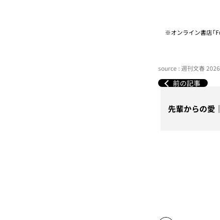
※オンライン書店「Fu
source : 週刊文春 20
前の記事
先輩からの愛