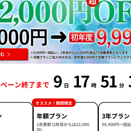
9
17
51
ンペーン終了まで
日
時
分
オススメ！期間限定
ン
年額プラン
3年プラン
1年更新（2年目からは22,000
59,400円一
円）