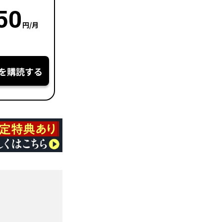
50
円/月
を購読する