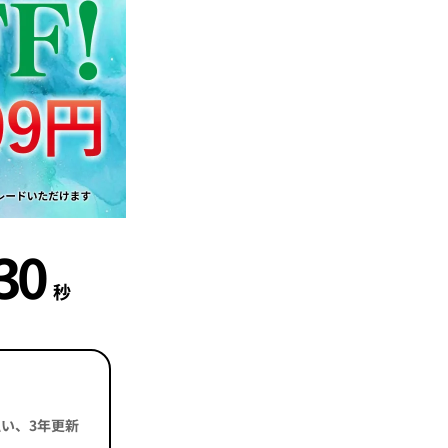
29
秒
括払い、3年更新