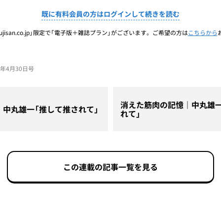
既に有料会員の方はログインして続きを読む
jisan.co.jp」限定で「電子版＋雑誌プラン」がございます。ご希望の方は
こちらから
26年4月30日号
消えた筋肉の記憶｜中丸雄一
｜中丸雄一「推して推されて」
れて」
この連載の記事一覧を見る