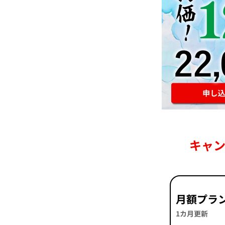
キャ
月額プラ
1カ月更新