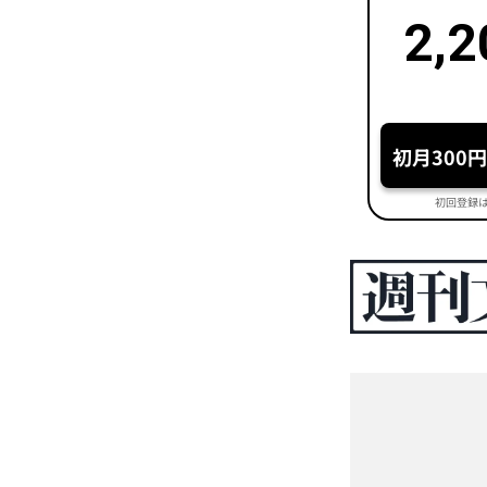
2,2
初月300
初回登録は