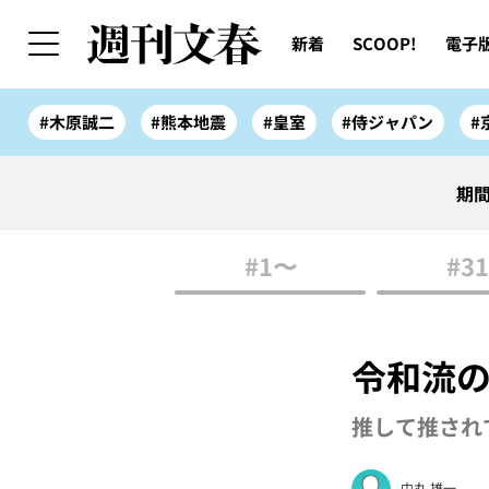
新着
SCOOP!
電子
#木原誠二
#熊本地震
#皇室
#侍ジャパン
#
期間
#1〜
#31
令和流の
推して推され
中丸 雄一