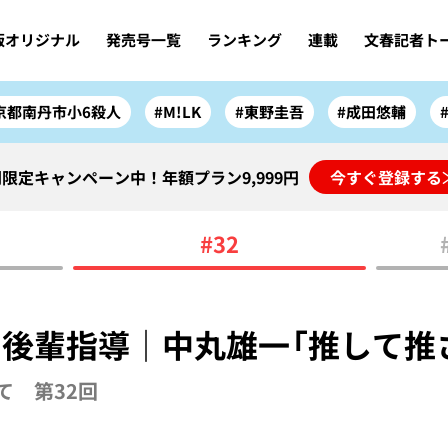
版オリジナル
発売号一覧
ランキング
連載
文春記者ト
京都南丹市小6殺人
#M!LK
#東野圭吾
#成田悠輔
限定キャンペーン中！年額プラン9,999円
今すぐ登録する
#32
後輩指導｜中丸雄一「推して推
て 第32回