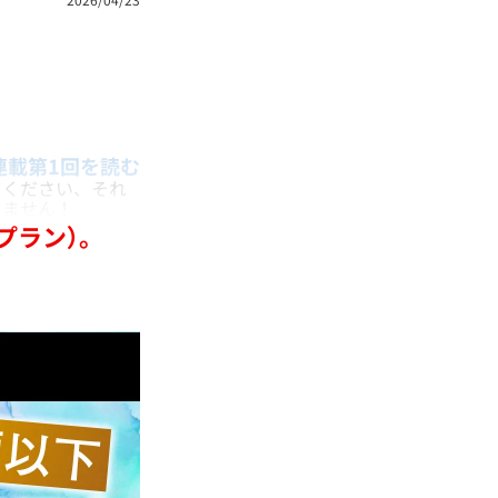
連載第1回を読む
ください、それ
りません！
プラン）。