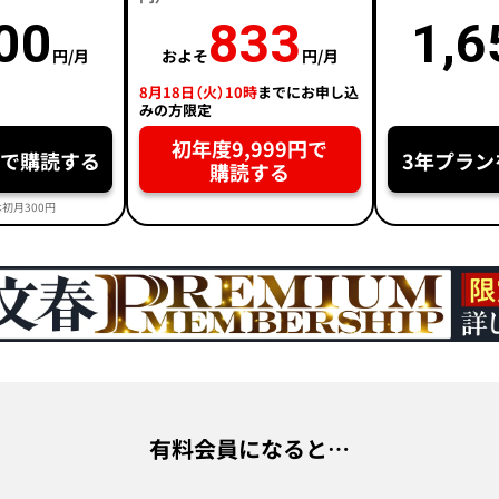
00
833
1,6
円/月
およそ
円/月
8月18日（火）10時
までにお申し込
みの方限定
初年度9,999円で
円で購読する
3年プラン
購読する
初月300円
有料会員になると…