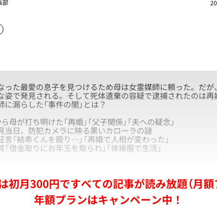
集部
20
った最愛の息子を見つけるため母は女霊媒師に頼った。だが
な姿で発見される。そして死体遺棄の容疑で逮捕されたのは再
師に漏らした「事件の闇」とは？
ら母が打ち明けた「再婚」「父子関係」「夫への疑念」
見当日、防犯カメラに映る黒いカローラの謎
証言「結希くんを殴り…」「再婚で人相が変わった」
貧「借金取りにお年玉を取られ」「体操服で生活」
は初月300円ですべての記事が読み放題（月額
年額プランはキャンペーン中！