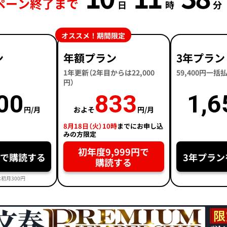
ペーン終了まで
日
時
分
オススメ！期間限定
ン
年額プラン
3年プラン
1年更新（2年目からは22,000
59,400円一
円）
00
833
1,6
円/月
およそ
円/月
8月18日（火）10時
までにお申し込
みの方限定
初年度9,999円で
円で購読する
3年プラン
購読する
初月300円