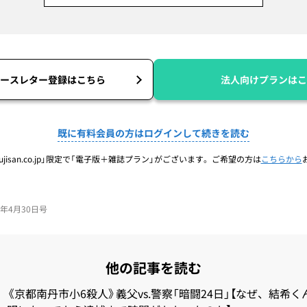
ースレター登録はこちら
法人向けプランはこ
既に有料会員の方はログインして続きを読む
jisan.co.jp」限定で「電子版＋雑誌プラン」がございます。ご希望の方は
こちらから
26年4月30日号
他の記事を読む
《京都南丹市小6殺人》義父vs.警察「暗闘24日」【なぜ、結希