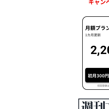
キャン
月額プラ
1カ月更新
2,2
初月300
初回登録は