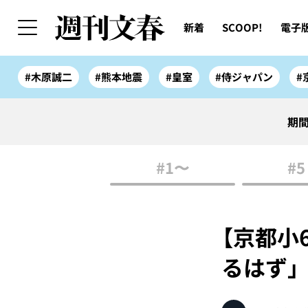
新着
SCOOP!
電子
#木原誠二
#熊本地震
#皇室
#侍ジャパン
#
期間
#1〜
#5
【京都小
るはず」