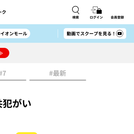
ーク
検索
ログイン
会員登録
#イオンモール
動画でスクープを見る！
≫
#7
#最新
犯がい