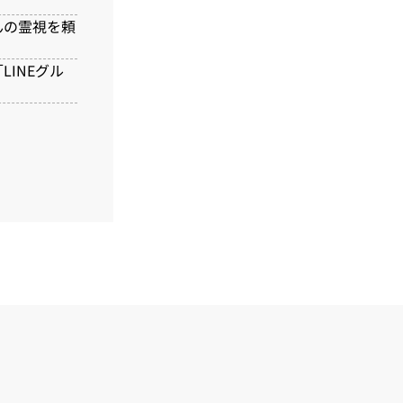
んの霊視を頼
INEグル