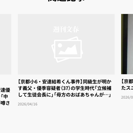
【京
【京都小6・安達結希くん事件】同級生が明か
たス
す義父・優季容疑者（37）の学生時代「立候補
安達優
して生徒会長に」「母方のおばあちゃんが…」
「中
2026/0
が噂さ
2026/04/16