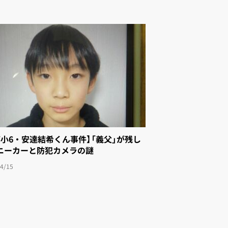
都小6・安達結希くん事件】「義父」が残し
ニーカーと防犯カメラの謎
4/15