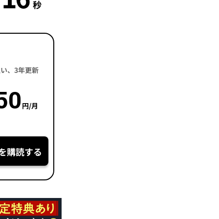
秒
括払い、3年更新
50
円/月
を購読する