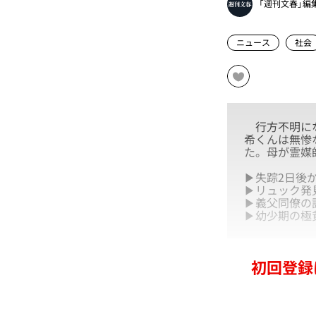
「週刊文春」編
ニュース
社会
行方不明にな
希くんは無惨
た。母が霊媒
▶失踪2日後か
▶リュック発
▶義父同僚の
▶幼少期の極
初回登録