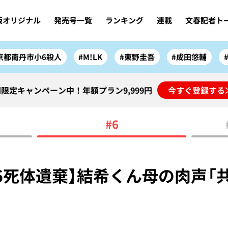
版オリジナル
発売号一覧
ランキング
連載
文春記者ト
京都南丹市小6殺人
#M!LK
#東野圭吾
#成田悠輔
限定キャンペーン中！年額プラン9,999円
今すぐ登録する
#6
6死体遺棄】結希くん母の肉声「共