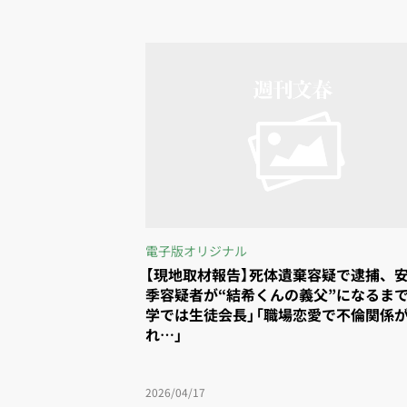
電子版オリジナル
【現地取材報告】死体遺棄容疑で逮捕、
季容疑者が“結希くんの義父”になるまで
学では生徒会長」「職場恋愛で不倫関係
れ…」
2026/04/17