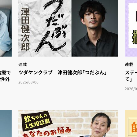
連載
連載
療で
ツダケンクラブ｜津田健次郎「つだぶん」
ステ
女性外
て」
2026/08/06
2026/0