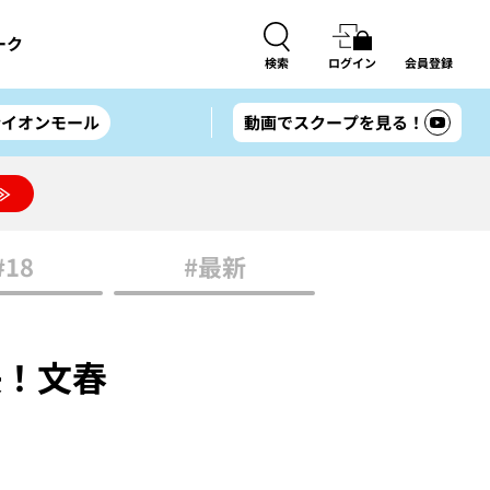
ーク
検索
ログイン
会員登録
#イオンモール
動画でスクープを見る！
≫
#18
#最新
決！文春