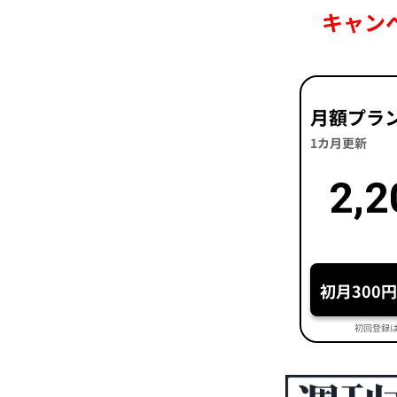
キャン
月額プラ
1カ月更新
2,2
初月300
初回登録は