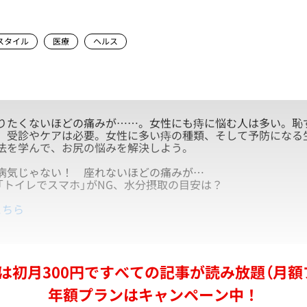
スタイル
医療
ヘルス
たくないほどの痛みが……。女性にも痔に悩む人は多い。恥
、受診やケアは必要。女性に多い痔の種類、そして予防になる
法を学んで、お尻の悩みを解決しよう。
病気じゃない！ 座れないほどの痛みが…
◎「トイレでスマホ」がNG、水分摂取の目安は？
こちら
は初月300円ですべての記事が読み放題（月額
年額プランはキャンペーン中！