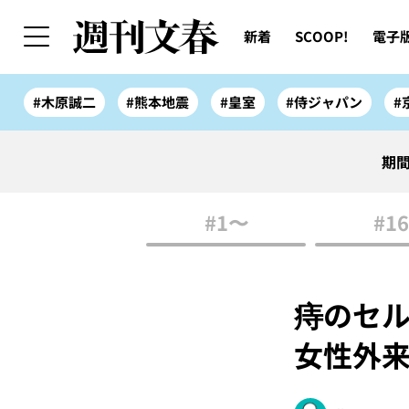
新着
SCOOP!
電子
#木原誠二
#熊本地震
#皇室
#侍ジャパン
#
期間
#1〜
#16
痔のセル
女性外来