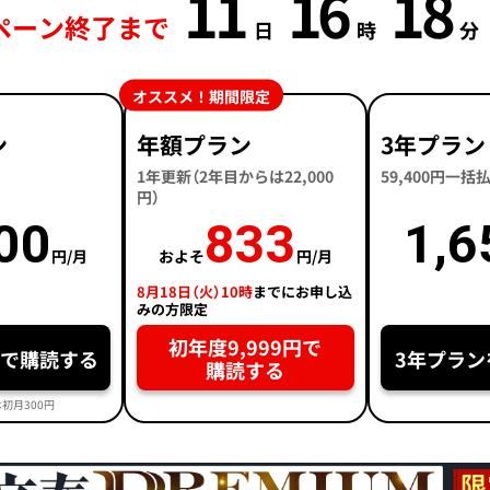
11
16
18
ペーン終了まで
日
時
分
オススメ！期間限定
ン
年額プラン
3年プラン
1年更新（2年目からは22,000
59,400円一
円）
00
833
1,6
円/月
およそ
円/月
8月18日（火）10時
までにお申し込
みの方限定
初年度9,999円で
円で購読する
3年プラン
購読する
初月300円