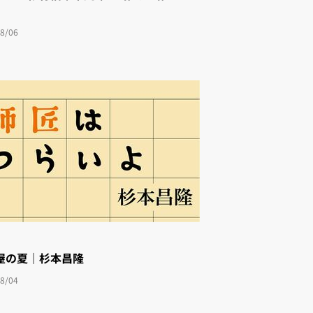
8/06
屋の夏｜杉本昌隆
8/04