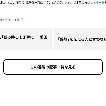
jisan.co.jp」限定で「電子版＋雑誌プラン」がございます。ご希望の方は
こちらから
026年5月7日・14日号
た「断る時こそ丁寧に」｜藤田
「感想」を伝える人と言わな
この連載の記事一覧を見る