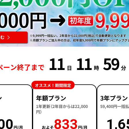
11
11
59
ペーン終了まで
日
時
分
オススメ！期間限定
ン
年額プラン
3年プラン
1年更新（2年目からは22,000
59,400円一
円）
00
833
1,6
円/月
およそ
円/月