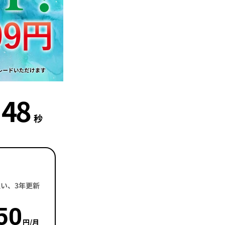
47
秒
括払い、3年更新
50
円/月