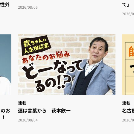
女性外
て」
2026/08/06
2026/0
連載
連載
Iのお
運は言葉から｜萩本欽一
名古
ょ！
2026/08/04
2026/0