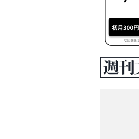
初月300
初回登録は