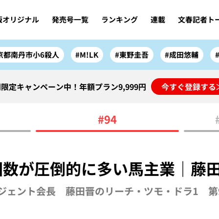
版オリジナル
発売号一覧
ランキング
連載
文春記者ト
京都南丹市小6殺人
#M!LK
#東野圭吾
#成田悠輔
限定キャンペーン中！年額プラン9,999円
今すぐ登録する
#94
回数が圧倒的に多い馬主業｜藤
ジェント会長 藤田晋のリーチ・ツモ・ドラ1 第