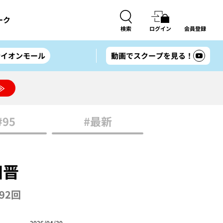
ーク
検索
ログイン
会員登録
#イオンモール
動画でスクープを見る！
≫
#95
#最新
田晋
92回
2026/04/30