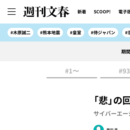
新着
SCOOP!
電子
#木原誠二
#熊本地震
#皇室
#侍ジャパン
#
期間
#1〜
#93
「悲」の
サイバーエー
藤田 晋