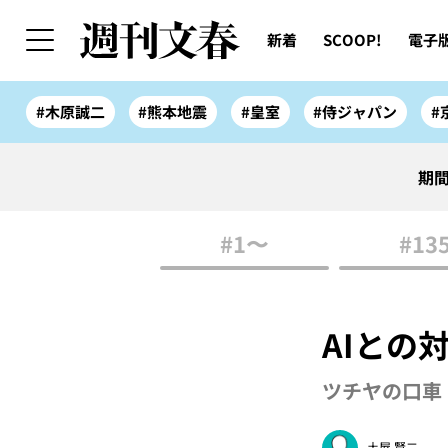
新着
SCOOP!
電子
#木原誠二
#熊本地震
#皇室
#侍ジャパン
#
期間
#1〜
#13
AIとの
ツチヤの口車 
土屋 賢二