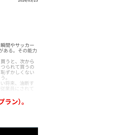
瞬間やサッカー
がある。その能力
買うと、次から
。つられて買うの
て恥ずかしくない
ろう。
近い将来、油断す
端従業員にされて
プラン）。