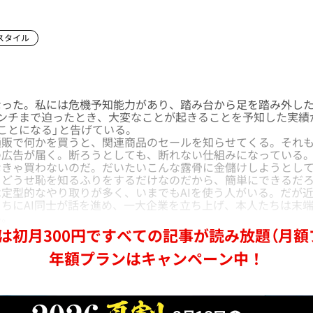
スタイル
った。私には危機予知能力があり、踏み台から足を踏み外した
センチまで迫ったとき、大変なことが起きることを予知した実績
ことになる」と告げている。
販で何かを買うと、関連商品のセールを知らせてくる。それも
の広告が届く。断ろうとしても、断れない仕組みになっている
なきゃ買わないのだ。だいたいこんな露骨に金儲けしようとし
。どうせ恥を知るふりをするだけなのだから、簡単にできるだ
定型的なやり取りが多く、いまでもAIを使う人がいる。だが
ちにAI同士が話を進め、一大企業を立ち上げ、本人たちは末
い。
は初月300円ですべての記事が読み放題（月額
年額プランはキャンペーン中！