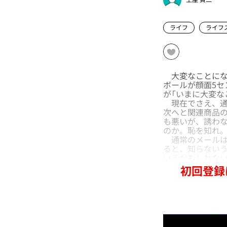
ライフ
ライフ
大変なことにな
ボールが顔面5
が「いまに大変な
現在でさえ、通
次へと関連商品
も悪いが、誘わ
のか。恥を知れ
通常のメールは
ると、知らないう
いるかもしれな
初回登録