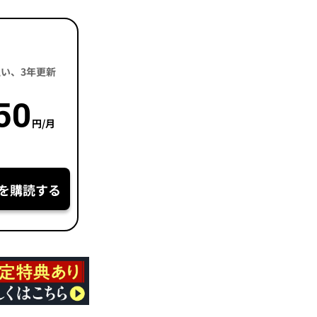
括払い、3年更新
50
円/月
を購読する