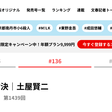
版オリジナル
発売号一覧
ランキング
連載
文春記者ト
京都南丹市小6殺人
#M!LK
#東野圭吾
#成田悠輔
限定キャンペーン中！年額プラン9,999円
今すぐ登録する
5
#136
対決｜土屋賢二
第1439回