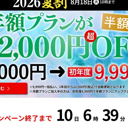
10
6
39
ンペーン終了まで
日
時
分