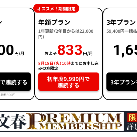
オススメ！期間限定
ン
年額プラン
3年プラン
1年更新（2年目からは22,000
59,400円一
円）
00
833
1,6
円/月
およそ
円/月
8月18日（火）10時
までにお申し込
みの方限定
初年度9,999円で
円で購読する
3年プラン
購読する
初月300円