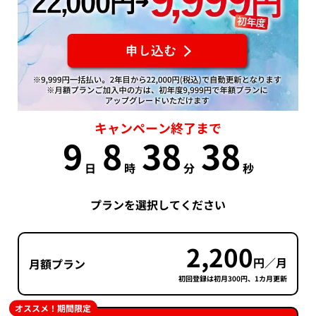
キャンペーン終了まで
9
8
38
37
日
時
分
秒
プランを選択してください
2,200
円／月
月額プラン
初回登録は初月300円、1カ月更新
オススメ！期間限定