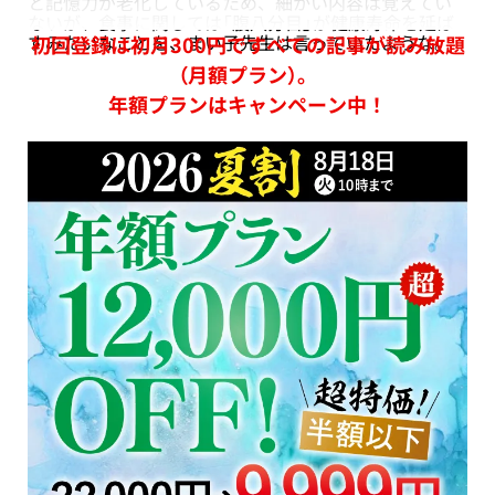
と記憶力が老化しているため、細かい内容は覚えてい
ないが、食事に関しては「腹八分目」が健康寿命を延ば
すみたいなことを、まい子先生は言っていたような。
初回登録は初月300円ですべての記事が読み放題
（月額プラン）。
年額プランはキャンペーン中！