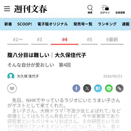
検索
ログイン
会員登録
新着
SCOOP!
電子版オリジナル
発売号一覧
ランキング
連載
#1〜
#3
#4
#5
#最新
腹八分目は難しい｜大久保佳代子
そんな自分が愛おしい 第4回
大久保 佳代子
2026/06/01
先日、NHKでやっているラジオにいとうまい子さん
がゲストとして来てくれた。
まい子さん、大映ドラマ『不良少女とよばれて』など
俳優としてはもちろん有名だけど、今や実業家であり
研究者というバリキャリおばさん。その研究というの
が「抗老化（アンチエイジング）」について。日々、着々