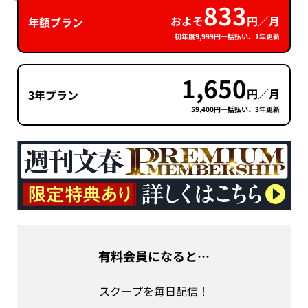
833
およそ
円／月
年額プラン
初年度9,999円一括払い、1年更新
1,650
円／月
3年プラン
59,400円一括払い、3年更新
有料会員になると…
スクープを毎日配信！