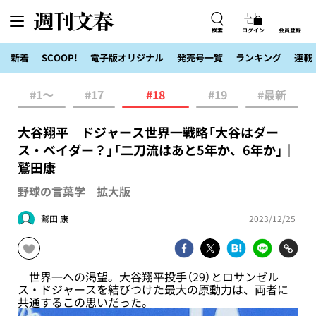
検索
ログイン
会員登録
新着
SCOOP!
電子版オリジナル
発売号一覧
ランキング
連載
#1〜
#17
#18
#19
#最新
大谷翔平 ドジャース世界一戦略「大谷はダー
ス・ベイダー？」「二刀流はあと5年か、6年か」｜
鷲田康
野球の言葉学 拡大版
鷲田 康
2023/12/25
世界一への渇望。大谷翔平投手（29）とロサンゼル
ス・ドジャースを結びつけた最大の原動力は、両者に
共通するこの思いだった。