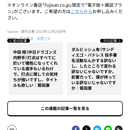
※オンライン書店「Fujisan.co.jp」限定で「電子版＋雑誌プラ
ン」がございます。ご希望の方は
こちらから
お申し込みくだ
さい。
source : 週刊文春 2023年12月28日号
genre :
エンタメ
スポーツ
前の記事
次の記事
ダルビッシュ有（サンデ
中田 翔（中日ドラゴンズ
ィエゴ・パドレス 投手署
内野手）打点はすべてに
名活動なんかする訳ない
於いて犠牲になってくれ
し、したところで変わる
ている選手もいるわけ
訳ないじゃないですか。
で、打点に関しての気持
影響力って、僕が持って
ちが強いですし、タイト
いる訳ないじゃないです
ルも欲しい｜鷲田康
か｜鷲田康
この連載の記事一覧を見る