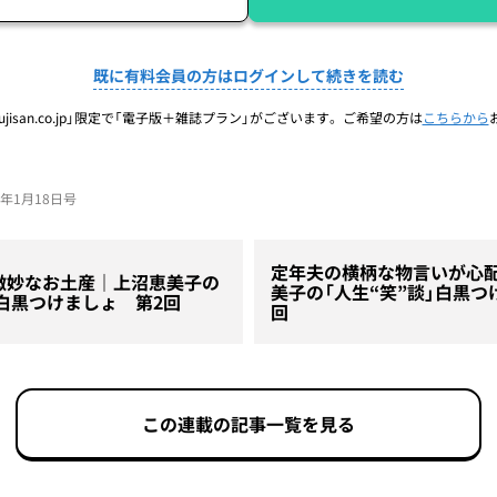
既に有料会員の方はログインして続きを読む
jisan.co.jp」限定で「電子版＋雑誌プラン」がございます。ご希望の方は
こちらから
24年1月18日号
定年夫の横柄な物言いが心
微妙なお土産｜上沼恵美子の
美子の「人生“笑”談」白黒つ
」白黒つけましょ 第2回
回
この連載の記事一覧を見る