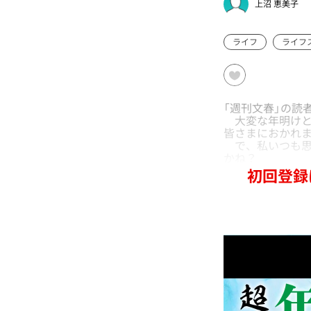
上沼 恵美子
ライフ
ライフ
「週刊文春」の読
大変な年明けと
皆さまにおかれ
で、私いつも思
かね？
初回登録