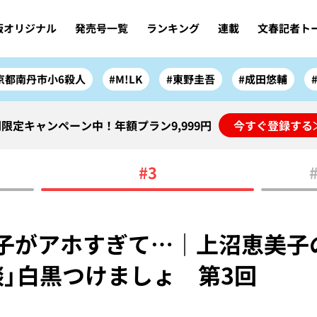
版オリジナル
発売号一覧
ランキング
連載
文春記者ト
京都南丹市小6殺人
#M!LK
#東野圭吾
#成田悠輔
限定キャンペーン中！年額プラン9,999円
今すぐ登録する
#3
子がアホすぎて…｜上沼恵美子
談」白黒つけましょ 第3回