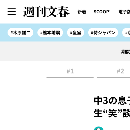
新着
SCOOP!
電子
#木原誠二
#熊本地震
#皇室
#侍ジャパン
#
期間
#1
#2
中3の息
生“笑”