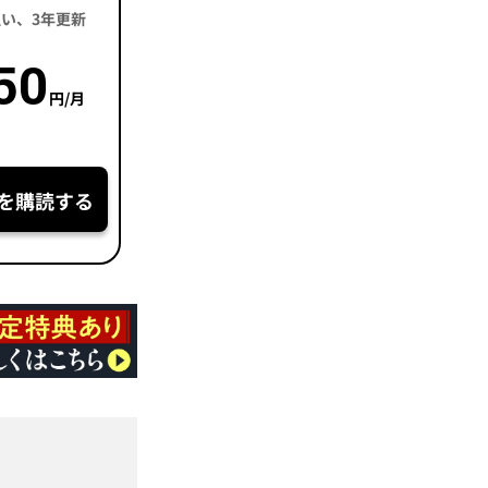
括払い、3年更新
50
円/月
を購読する