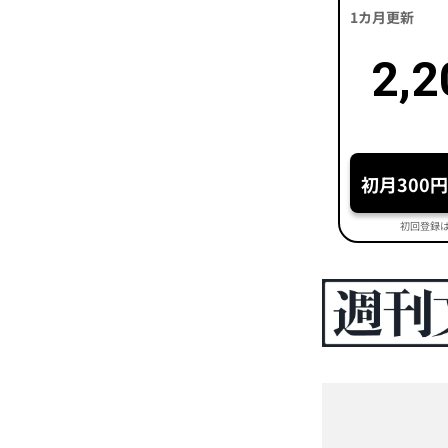
1カ月更新
2,2
初月300
初回登録は