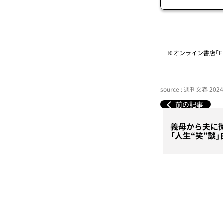
※オンライン書店「Fu
source : 週刊文春 20
前の記事
義母から夫に
「人生“笑”談