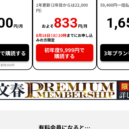
1年更新（2年目からは22,000
59,400円一
円）
00
833
1,6
円/月
およそ
円/月
8月18日（火）10時
までにお申し込
みの方限定
初年度9,999円で
円で購読する
3年プラン
購読する
初月300円
有料会員になると…