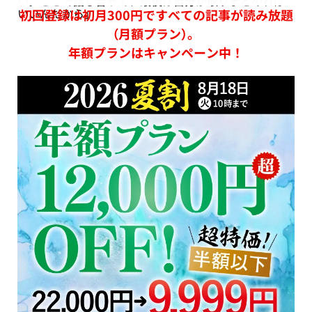
い。ここで話し合って、最後は自分が取りまとめれば
いいんだから」
初回登録は初月300円ですべての記事が読み放題
（月額プラン）。
年額プランはキャンペーン中！