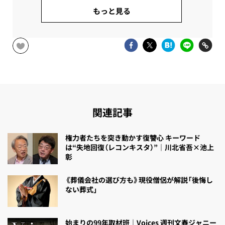
もっと見る
関連記事
権力者たちを突き動かす復讐心 キーワード
は“失地回復（レコンキスタ）”｜川北省吾×池上
彰
《葬儀会社の選び方も》現役僧侶が解説「後悔し
ない葬式」
始まりの99年取材班｜Voices 週刊文春ジャニー