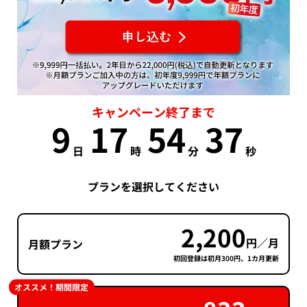
キャンペーン終了まで
9
17
54
37
日
時
分
秒
プランを選択してください
2,200
円／月
月額プラン
初回登録は初月300円、1カ月更新
オススメ！期間限定