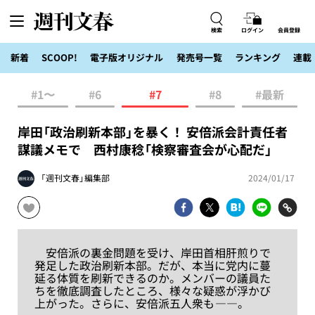
検索
ログイン
会員登録
新着
SCOOP!
電子版オリジナル
発売号一覧
ランキング
連載
#1〜
#6
#7
#8
#最新
岸田「政治刷新本部」を暴く！ 安倍派会計責任者
謀議メモで 西村康稔「検察審査会が心配だ」
「週刊文春」編集部
2024/01/17
安倍派の裏金問題を受け、岸田首相肝煎りで
発足した政治刷新本部。だが、本当に党内に蔓
延る体質を刷新できるのか。メンバーの議員た
ちを徹底調査したところ、様々な疑惑が浮かび
上がった。さらに、安倍派五人衆も ――。