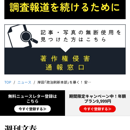
TOP
ニュース
岸田「政治刷新本部」を暴く！ 安倍派会計責任者謀議メモで 西村康稔「検察審査会が心配だ」
無料ニュースレター登録は
期間限定キャンペーン中！年額
こちら
プラン9,999円
今すぐ登録する≫
今すぐ登録する≫