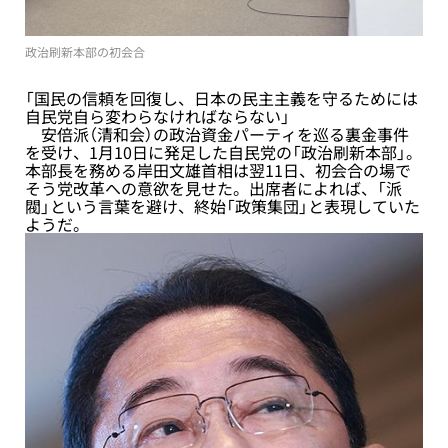
政治刷新本部の初会合
「国民の信頼を回復し、日本の民主主義を守るためには
自民党自ら変わらなければならない」
安倍派（清和会）の政治資金パーティを巡る裏金事件
を受け、1月10日に発足した自民党の「政治刷新本部」。
本部長を務める岸田文雄首相は翌11日、初会合の場で
そう党改革への意欲を見せた。出席者によれば、「派
閥」という言葉を避け、終始「政策集団」と表現していた
ようだ。