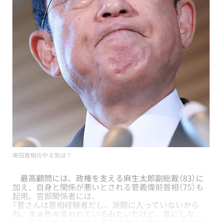
岸田首相のやる気は？
最高顧問には、政権を支える麻生太郎副総裁（83）に
加え、自身と関係が悪いとされる菅義偉前首相（75）も
起用。官邸関係者には、
「菅さんは首相経験者だし、派閥に入っていないから
ね。まぁ色々言われているみたいだけど、気にしな