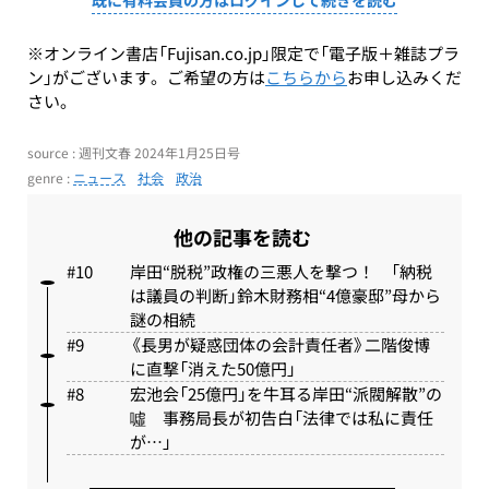
既に有料会員の方はログインして続きを読む
※オンライン書店「Fujisan.co.jp」限定で「電子版＋雑誌プラ
ン」がございます。ご希望の方は
こちらから
お申し込みくだ
さい。
source : 週刊文春 2024年1月25日号
genre :
ニュース
社会
政治
他の記事を読む
岸田“脱税”政権の三悪人を撃つ！ 「納税
は議員の判断」鈴木財務相“4億豪邸”母から
謎の相続
《長男が疑惑団体の会計責任者》二階俊博
に直撃「消えた50億円」
宏池会「25億円」を牛耳る岸田“派閥解散”の
噓 事務局長が初告白「法律では私に責任
が…」