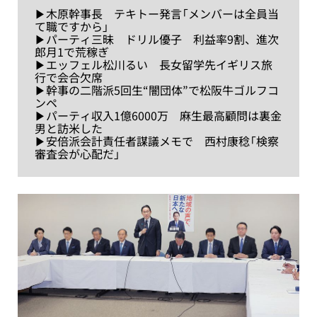
▶木原幹事長 テキトー発言「メンバーは全員当
て職ですから」
▶パーティ三昧 ドリル優子 利益率9割、進次
郎月1で荒稼ぎ
▶エッフェル松川るい 長女留学先イギリス旅
行で会合欠席
▶幹事の二階派5回生“闇団体”で松阪牛ゴルフコ
ンペ
▶パーティ収入1億6000万 麻生最高顧問は裏金
男と訪米した
▶安倍派会計責任者謀議メモで 西村康稔「検察
審査会が心配だ」