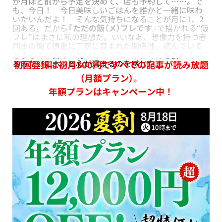
か月ほど前から予定を決めて、店も予約して……。で
も、今日！ 今日美味しいごはんを誰かと一緒に味わ
いたいんだよ！ そんな気持ちになることが月に1、2
回ある。だから『
ただの飯（メ）フレです
』で描かれる“飯
フレ”はまさに私の理想だ。いいなあ、想像力を持つ者
同士の間で慎重に丁寧に育まれた関係性。読んでいる
とまるでお出汁の利いたアツアツのおでんを食べてい
るみたいにホッと心が温まるのを感じた。
初回登録は初月300円ですべての記事が読み放題
（月額プラン）。
年額プランはキャンペーン中！