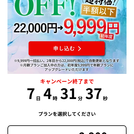
キャンペーン終了まで
7
4
31
37
日
時
分
秒
プランを選択してください