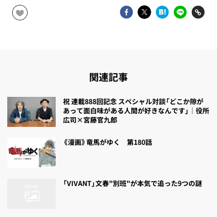
関連記事
祝 連載888回記念 スペシャル対談「どこか隙が
あって面白味がある人間が好きなんです」｜役所
広司×宮藤官九郎
《漫画》竜馬がゆく 第180話
「VIVANT」文春"別班"が本気で追った9つの謎