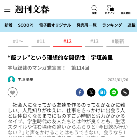
検索
ログイン
会員登録
新着
SCOOP!
電子版オリジナル
発売号一覧
ランキング
連載
#1〜
#11
#12
#13
#最新
“飯フレ”という理想的な関係性｜宇垣美里
宇垣総裁のマンガ党宣言！ 第114回
宇垣 美里
2024/01/26
社会人になってから友達を作るのってなかなかに難
しい。人見知りがゆえに、仕事をきっかけに出会う人
とは仲良くなるまでにものすごい時間と労力がかかる
タイプ。学生時代の友人たちとは仲が良くとも、生活
スタイルや住む場所の違いからふらりと「今日飲み行か
ない？」と声をかけることはもうできない。会うなら1