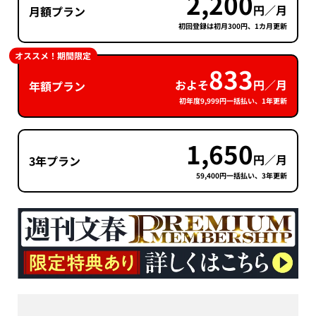
2,200
円／月
月額プラン
初回登録は初月300円、1カ月更新
オススメ！期間限定
833
およそ
円／月
年額プラン
初年度9,999円一括払い、1年更新
1,650
円／月
3年プラン
59,400円一括払い、3年更新