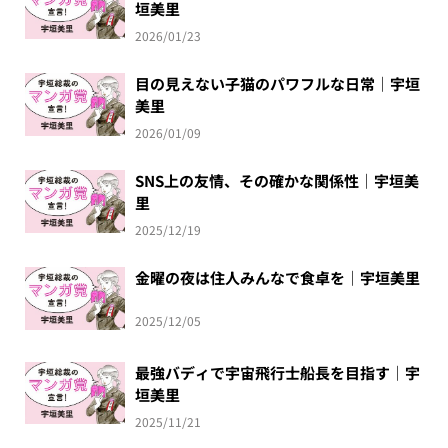
垣美里
2026/01/23
目の見えない子猫のパワフルな日常｜宇垣
美里
2026/01/09
SNS上の友情、その確かな関係性｜宇垣美
里
2025/12/19
金曜の夜は住人みんなで食卓を｜宇垣美里
2025/12/05
最強バディで宇宙飛行士船長を目指す｜宇
垣美里
2025/11/21