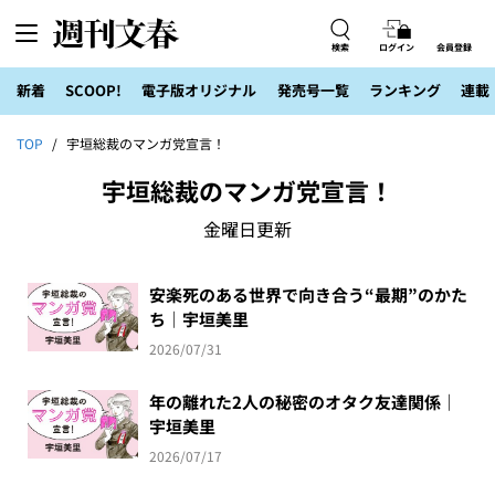
検索
ログイン
会員登録
新着
SCOOP!
電子版オリジナル
発売号一覧
ランキング
連載
TOP
宇垣総裁のマンガ党宣言！
宇垣総裁のマンガ党宣言！
金曜日更新
安楽死のある世界で向き合う“最期”のかた
ち｜宇垣美里
2026/07/31
年の離れた2人の秘密のオタク友達関係｜
宇垣美里
2026/07/17