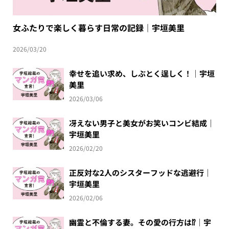
女ふたりで楽しく暮らす日常の記録｜宇垣美里
2026/03/20
幸せを追い求め、しぶとく逞しく！｜宇垣
美里
2026/03/06
冴えない男子と美女がお笑いコンビ結成｜
宇垣美里
2026/02/20
正反対な2人のシスターフッドな逃避行｜
宇垣美里
2026/02/06
幽霊と不倫する妻。その愛の行方は⁉｜宇