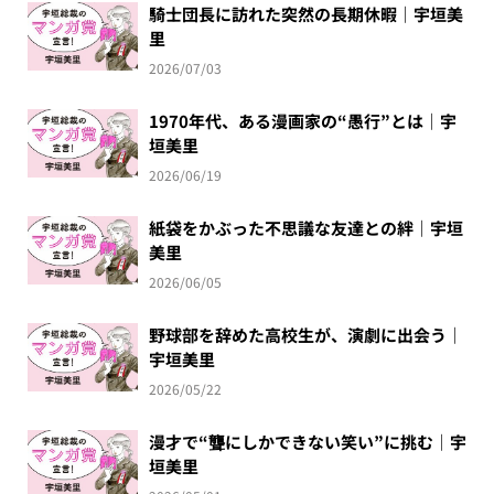
騎士団長に訪れた突然の長期休暇｜宇垣美
里
2026/07/03
1970年代、ある漫画家の“愚行”とは｜宇
垣美里
2026/06/19
紙袋をかぶった不思議な友達との絆｜宇垣
美里
2026/06/05
野球部を辞めた高校生が、演劇に出会う｜
宇垣美里
2026/05/22
漫才で“聾にしかできない笑い”に挑む｜宇
垣美里