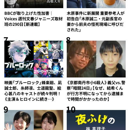
BBCが取り上げた性加害｜
木原事件に新展開 重要参考人が
Voices 週刊文春ジャニーズ取材
初告白「木原誠二・元副長官の
班の290日【新連載】
妻から前夫の怪死現場に呼びだ
された」
7
8
映画「ブルーロック」蜂楽廻、凪
《京都南丹市小6殺人》義父vs.警
誠士郎、糸師凛、士道龍聖、絵
察「暗闘24日」【なぜ、結希くん
心甚八のキャストが続々判明！
が行方不明になってから逮捕ま
《主演＆ヒロインに続き…》
で時間がかかったのか】
9
10