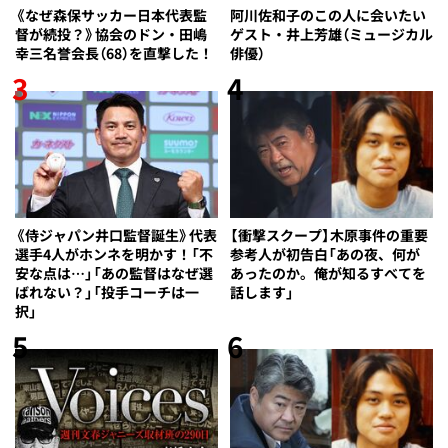
《なぜ森保サッカー日本代表監
阿川佐和子のこの人に会いたい
督が続投？》協会のドン・田嶋
ゲスト・井上芳雄（ミュージカル
幸三名誉会長（68）を直撃した！
俳優）
3
4
《侍ジャパン井口監督誕生》代表
【衝撃スクープ】木原事件の重要
選手4人がホンネを明かす！「不
参考人が初告白「あの夜、何が
安な点は…」「あの監督はなぜ選
あったのか。俺が知るすべてを
ばれない？」「投手コーチは一
話します」
択」
5
6