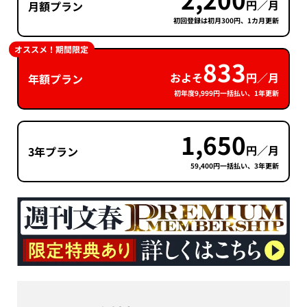
円／月
月額プラン
初回登録は初月300円、1カ月更新
オススメ！期間限定
833
およそ
円／月
年額プラン
初年度9,999円一括払い、1年更新
1,650
円／月
3年プラン
59,400円一括払い、3年更新