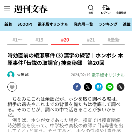
検索
ログイン
会員登録
新着
SCOOP!
電子版オリジナル
発売号一覧
ランキング
連載
#1〜
#19
#20
#21
#最新
時効直前の綾瀬事件（3）漢字の練習｜ホンボシ 木
原事件「伝説の取調官」捜査秘録 第20回
電子版オリジナル
佐藤 誠
2024/02/19
ちなみにこれは余談だが、ホシを取り調べる際は、
相手の過去やこれまでの背景を俺たちは徹底して調べ
る。そのことが、調べの中で活きることが多いから
だ。
例えば、ホシが女であった場合、捜査では捜査関係
時効照会を使って、中学校や高校の教師に「指導書を出
してくれ」と言う。そうすると、ホシの性格や「責任感