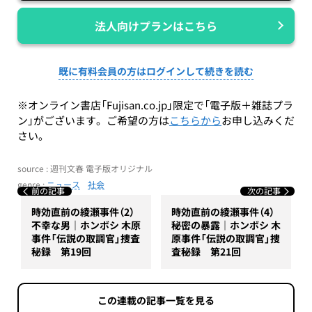
法人向けプランはこちら
既に有料会員の方はログインして続きを読む
※オンライン書店「Fujisan.co.jp」限定で「電子版＋雑誌プラ
ン」がございます。ご希望の方は
こちらから
お申し込みくだ
さい。
source : 週刊文春 電子版オリジナル
genre :
ニュース
社会
前の記事
次の記事
時効直前の綾瀬事件（2）
時効直前の綾瀬事件（4）
不幸な男｜ホンボシ 木原
秘密の暴露｜ホンボシ 木
事件「伝説の取調官」捜査
原事件「伝説の取調官」捜
秘録 第19回
査秘録 第21回
この連載の記事一覧を見る