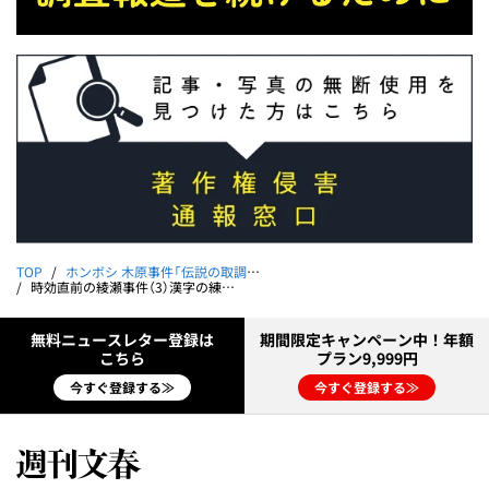
TOP
ホンボシ 木原事件「伝説の取調官」捜査秘録
時効直前の綾瀬事件（3）漢字の練習｜ホンボシ 木原事件「伝説の取調官」捜査秘録 第20回
無料ニュースレター登録は
期間限定キャンペーン中！年額
こちら
プラン9,999円
今すぐ登録する≫
今すぐ登録する≫