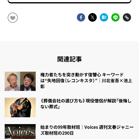
関連記事
権力者たちを突き動かす復讐心 キーワード
は“失地回復（レコンキスタ）”｜川北省吾×池上
彰
《葬儀会社の選び方も》現役僧侶が解説「後悔し
ない葬式」
始まりの99年取材班｜Voices 週刊文春ジャニー
ズ取材班の290日