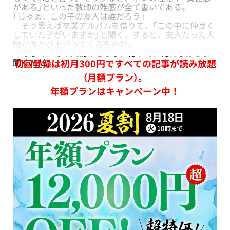
がある」といった教師の雑感が全て書いてある。
「じゃあ、この子の友人は誰だろう」
そう思えば卒業アルバムを借りて、「この中に仲良く
していた子がいますか」と聞く。すると、友人だった人
物が浮かび上がってくるものだ。
そして、その人物のところに行って、俺たちはこう
聞くんだ。
初回登録は初月300円ですべての記事が読み放題
（月額プラン）。
年額プランはキャンペーン中！