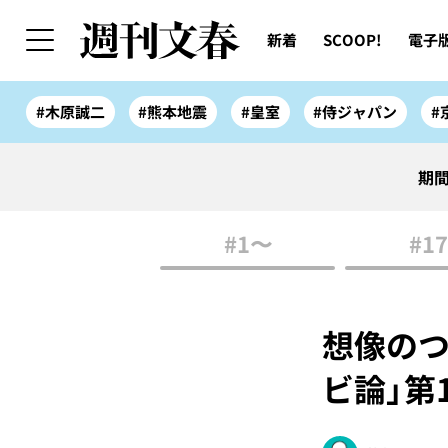
新着
SCOOP!
電子
#木原誠二
#熊本地震
#皇室
#侍ジャパン
#
期間
#1〜
#17
想像のつ
ビ論」第