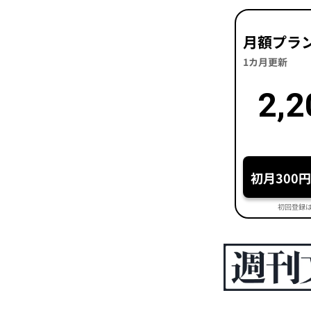
月額プラ
1カ月更新
2,2
初月300
初回登録は