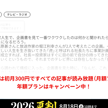
テレビ・ラジオ
人生で、企画書を見て一番ワクワクしたのは何かと聞かれたら2
」になるだろう。
原甚さんと放送作家の堀江利幸さんが2人で考えたこの企画。
しい人生を生き抜いてきた「虎」と呼ばれる社長たちに事業計
が成立すれば、社長＝投資家はすぐに目の前で自分の持ってき
ていくというもので、それまでのテレビ界には存在しなかった「
ら誘われて構成に入った。企画書を見た時に、「なんだ、これ
ワクしたことを覚えている。
は初月300円ですべての記事が読み放題（月額
年額プランはキャンペーン中！