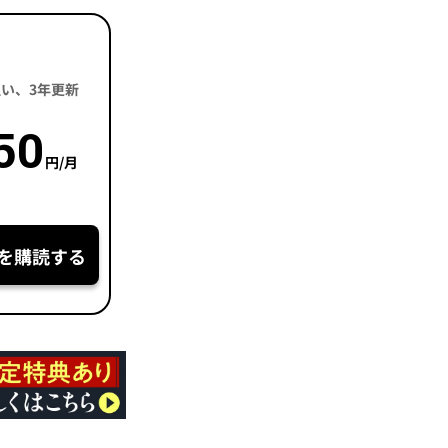
括払い、3年更新
50
円/月
を購読する