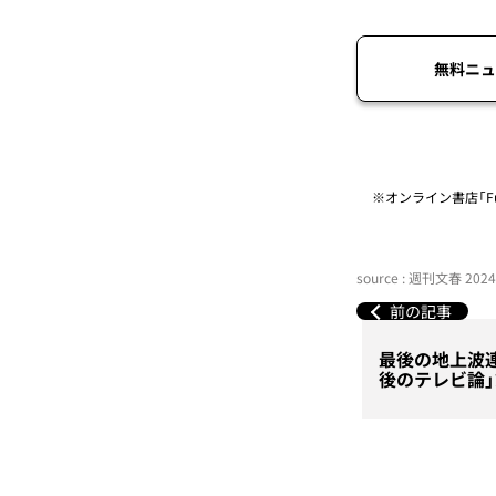
無料ニュ
※オンライン書店「Fu
source : 週刊文春 20
前の記事
最後の地上波
後のテレビ論」