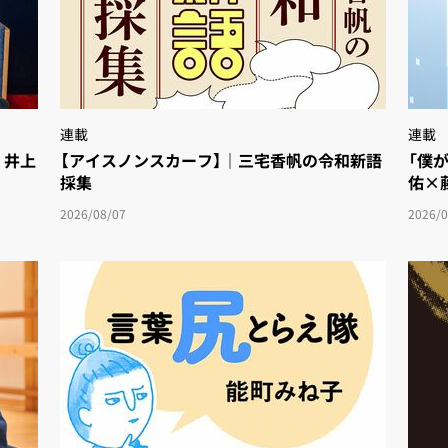
連載
連載
・井上
【アイスノンスカーフ】｜三宅香帆の令和新語
「僕
採集
佑×
2026/08/07
2026/0