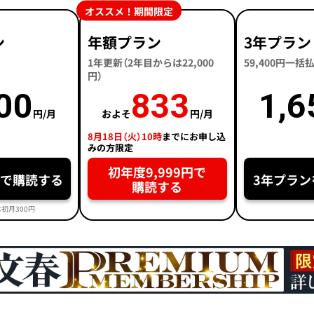
オススメ！期間限定
ン
年額プラン
3年プラン
1年更新（2年目からは22,000
59,400円一
円）
00
833
1,6
円/月
およそ
円/月
8月18日（火）10時
までにお申し込
みの方限定
初年度9,999円で
円で購読する
3年プラン
購読する
初月300円