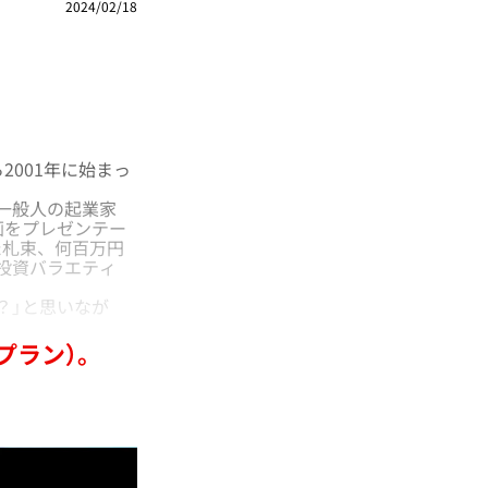
2024/02/18
001年に始まっ
一般人の起業家
画をプレゼンテー
た札束、何百万円
投資バラエティ
？」と思いなが
プラン）。