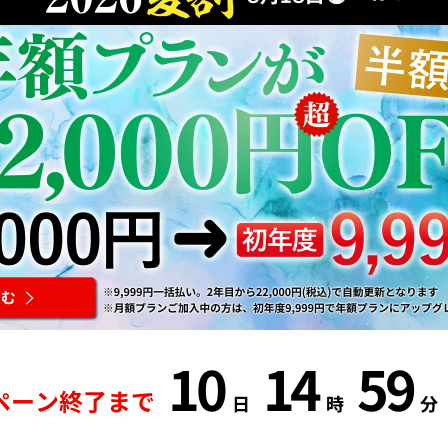
10
14
59
ペーン終了まで
日
時
分