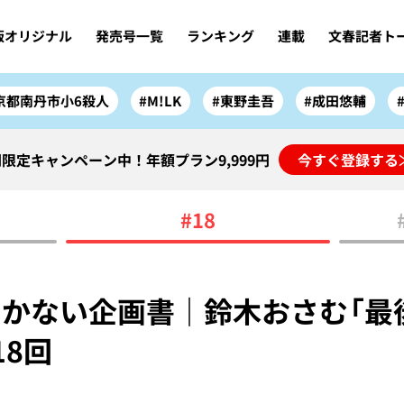
版オリジナル
発売号一覧
ランキング
連載
文春記者ト
京都南丹市小6殺人
#M!LK
#東野圭吾
#成田悠輔
限定キャンペーン中！年額プラン9,999円
今すぐ登録する
#18
かない企画書｜鈴木おさむ「最
18回