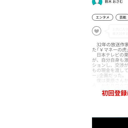
鈴木 おさむ
エンタメ
芸能
32年の放送作家
た「￥マネーの虎
日本テレビの栗
が、自分自身も激
ションし、交渉
もの現金を渡し
ー」企画だった。
僕は栗原さんか
ら、かなりワク
初回登録