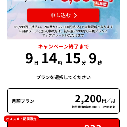
キャンペーン終了まで
9
14
15
9
日
時
分
秒
プランを選択してください
2,200
円／月
月額プラン
初回登録は初月300円、1カ月更新
オススメ！期間限定