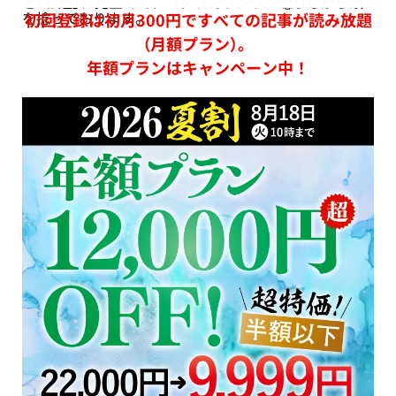
を「お題」に見立てて、コタツでウンウン唸りながら頭
を捻っております。
初回登録は初月300円ですべての記事が読み放題
（月額プラン）。
年額プランはキャンペーン中！