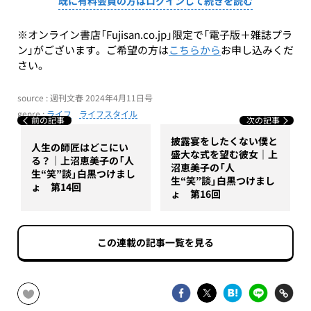
既に有料会員の方はログインして続きを読む
※オンライン書店「Fujisan.co.jp」限定で「電子版＋雑誌プラ
ン」がございます。ご希望の方は
こちらから
お申し込みくだ
さい。
source : 週刊文春 2024年4月11日号
genre :
ライフ
ライフスタイル
前の記事
次の記事
披露宴をしたくない僕と
人生の師匠はどこにい
盛大な式を望む彼女｜上
る？｜上沼恵美子の「人
沼恵美子の「人
生“笑”談」白黒つけまし
生“笑”談」白黒つけまし
ょ 第14回
ょ 第16回
この連載の記事一覧を見る