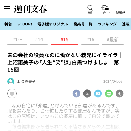
検索
ログイン
会員登録
新着
SCOOP!
電子版オリジナル
発売号一覧
ランキング
連載
#1〜
#14
#15
#16
#最新
夫の会社の役員なのに働かない義兄にイライラ｜
上沼恵美子の「人生“笑”談」白黒つけましょ 第
15回
上沼 恵美子
2024/04/06
私の自宅に「楽屋」と呼んでいる部屋があるんです。
服を選んだり、お化粧したりする部屋なんですが、実
はこの原稿は、いつもこの楽屋に籠って自分で書いて
います。
毎週編集部から送られてくる皆さまからの人生相談