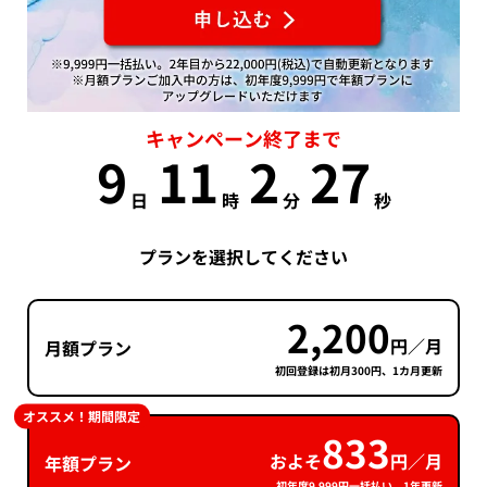
キャンペーン終了まで
9
11
2
26
日
時
分
秒
プランを選択してください
2,200
円／月
月額プラン
初回登録は初月300円、1カ月更新
オススメ！期間限定
833
およそ
円／月
年額プラン
初年度9,999円一括払い、1年更新