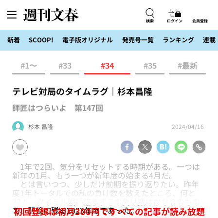
検索
ログイン
会員登録
新着
SCOOP!
電子版オリジナル
発売号一覧
ランキング
連載
#1〜
#33
#34
#35
#最新
テレビ対局のタイムラグ｜杉本昌隆
師匠はつらいよ 第147回
杉本 昌隆
2024/04/16
1年で2回、気分をリセットする時期がある。一つは
新年の1月、もう一つが新年度の始まる4月だ。
とは言いつつ、少しだけ前期を振り返りたい。昨年
度1年トータルでの私の負け数を数えたところ、何と
22！ タイトル戦に絡まずこの負け数はかなりのもの
で、記憶に残る2023年度であった。
初回登録は初月300円ですべての記事が読み放題