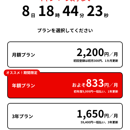
8
18
44
22
日
時
分
秒
プランを選択してください
2,200
円／月
月額プラン
初回登録は初月300円、1カ月更新
オススメ！期間限定
833
およそ
円／月
年額プラン
初年度9,999円一括払い、1年更新
1,650
円／月
3年プラン
59,400円一括払い、3年更新