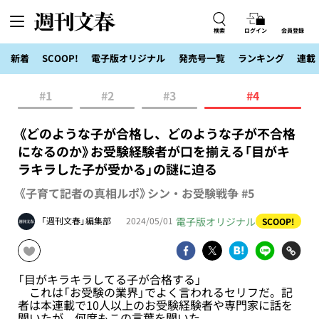
検索
ログイン
会員登録
新着
SCOOP!
電子版オリジナル
発売号一覧
ランキング
連載
#1
#2
#3
#4
《どのような子が合格し、どのような子が不合格
になるのか》お受験経験者が口を揃える「目がキ
ラキラした子が受かる」の謎に迫る
《子育て記者の真相ルポ》シン・お受験戦争 #5
電子版オリジナル
「週刊文春」編集部
2024/05/01
SCOOP!
「目がキラキラしてる子が合格する」
これは「お受験の業界」でよく言われるセリフだ。記
者は本連載で10人以上のお受験経験者や専門家に話を
聞いたが、何度もこの言葉を聞いた。