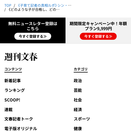
TOP
《子育て記者の真相ルポ》シン・お受験戦争
《どのような子が合格し、どのような子が不合格になるのか》お受験経験者が口を揃える「目がキラキラした子が受かる」の謎に迫る
無料ニュースレター登録は
期間限定キャンペーン中！年額
こちら
プラン9,999円
今すぐ登録する≫
今すぐ登録する≫
コンテンツ
カテゴリ
新着記事
政治
ランキング
芸能
SCOOP!
社会
連載
経済
文春記者トーク
スポーツ
電子版オリジナル
健康