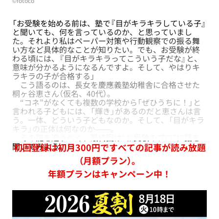
©︎fotoco
「お受験を始める前は、塾で『目がキラキラしている子』
と聞いても、何を言っているのか、と思っていまし
た。それより私はペーパー対策や行動観察での振る舞
い方など具体的なことが知りたい。でも、お受験が終
わる頃には、『目がキラキラってこういう子だな』と、
意味が分かるようになるんですよ。そして、やはりキ
ラキラの子が合格する」
こう語るのは、長女を慶應義塾幼稚舎に合格させた
桐ヶ谷恵さん（仮名、40代）。
“コネ”がなくても複数の学校から「ぜひうちに！」と
言われる子どもには、「輝き」があるのだと恵さんは言
う。一体、どういう子どもなのか。そして、「目がキラ
キラ」の正体は何なのか——。
その謎を追うべく、最終回は“お受験のプロ”に話を
聞いてみよう。
初回登録は初月300円ですべての記事が読み放題
（月額プラン）。
年額プランはキャンペーン中！