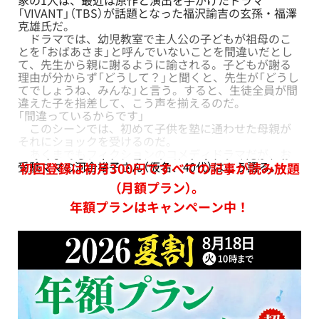
「VIVANT」（TBS）が話題となった福沢諭吉の玄孫・福澤
克雄氏だ。
ドラマでは、幼児教室で主人公の子どもが祖母のこ
とを「おばあさま」と呼んでいないことを間違いだとし
て、先生から親に謝るように諭される。子どもが謝る
理由が分からず「どうして？」と聞くと、先生が「どうし
てでしょうね、みんな」と言う。すると、生徒全員が間
違えた子を指差して、こう声を揃えるのだ。
「間違っているからです」
このシーンでは、初めて子供を塾に通わせた母親が
それにショックを受けるのだ。
あくまでもフィクションのコメディドラマだが、お
受験ママの河合裕子さん（仮名、40代）はこう語る。
初回登録は初月300円ですべての記事が読み放題
（月額プラン）。
年額プランはキャンペーン中！