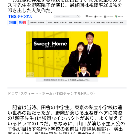
スマ先生を野際陽子が演じ、最終回は視聴率26.9％を
叩き出した人気作だ。
ドラマ「スウィート・ホーム」（TBSチャンネルHPより）
記者は当時、田舎の中学生。東京の私立小学校は遠
い世界の話だったが、野際が演じる玉ねぎヘアに袴姿
の「頼子先生」は強烈なインパクトがあり、よく覚えて
いるドラマの1つだ。ちなみに、山口が演じる主人公の
子供が目指す名門小学校の名前は「慶陽幼稚部」。演出
家の1人は、最近は原作と演出を手がけたドラマ