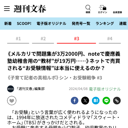
検索
ログイン
会員登録
新着
SCOOP!
電子版オリジナル
発売号一覧
ランキング
連載
#1
#2
#3
#4
《メルカリで問題集が3万2000円、noteで慶應義
塾幼稚舎用の“教材”が19万円……》ネットで売買
される“お受験情報”は本当に使えるのか？
《子育て記者の真相ルポ》シン・お受験戦争 #3
電子版オリジナル
「週刊文春」編集部
2024/04/08
「お受験」という言葉が広く使われるようになったの
は、1994年に放送されたコメディドラマ「スウィート・
ホーム」（TBS）がきっかけだとされる。
お受験に奔走する母親を山口智子、幼児教室のカリ