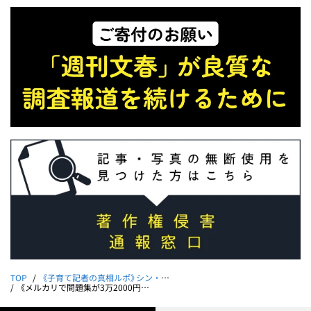
TOP
《子育て記者の真相ルポ》シン・お受験戦争
《メルカリで問題集が3万2000円、noteで慶應義塾幼稚舎用の“教材”が19万円……》ネットで売買される“お受験情報”は本当に使えるのか？