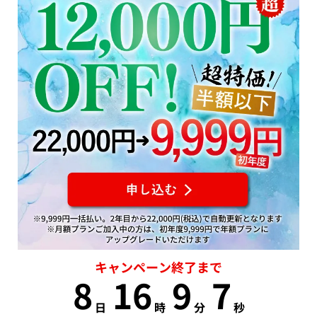
キャンペーン終了まで
8
16
9
6
日
時
分
秒