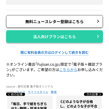
無料ニュースレター登録はこちら
法人向けプランはこちら
既に有料会員の方はログインして続きを読む
※オンライン書店「Fujisan.co.jp」限定で「電子版＋雑誌プラ
ン」がございます。ご希望の方は
こちらから
お申し込みくだ
さい。
source : 週刊文春 電子版オリジナル
genre :
ライフ
ライフスタイル
教育
前の記事
次の記事
《どのような子が合格
「毎日、手で紙をちぎら
し、どのような子が不合
せた」難関・筑波大附属