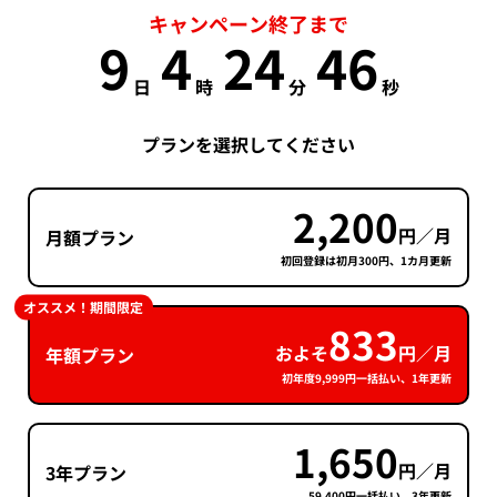
キャンペーン終了まで
9
4
24
45
日
時
分
秒
プランを選択してください
2,200
円／月
月額プラン
初回登録は初月300円、1カ月更新
オススメ！期間限定
833
およそ
円／月
年額プラン
初年度9,999円一括払い、1年更新
1,650
円／月
3年プラン
59,400円一括払い、3年更新