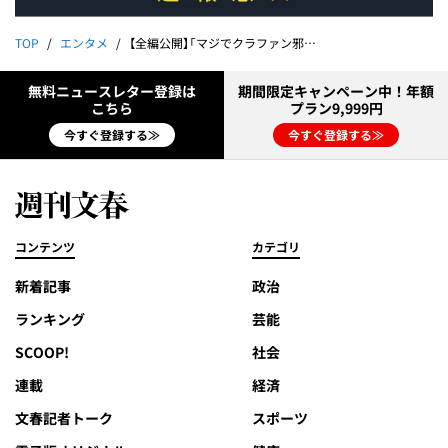
TOP
エンタメ
【全編公開】「マジでクラファン邪魔だな」ファンショック！人気VTuber・餅月ひまり“裏切りの肉声”《独自入手》
無料ニュースレター登録は
期間限定キャンペーン中！年額
こちら
プラン9,999円
今すぐ登録する≫
今すぐ登録する≫
コンテンツ
カテゴリ
新着記事
政治
ランキング
芸能
SCOOP!
社会
連載
経済
文春記者トーク
スポーツ