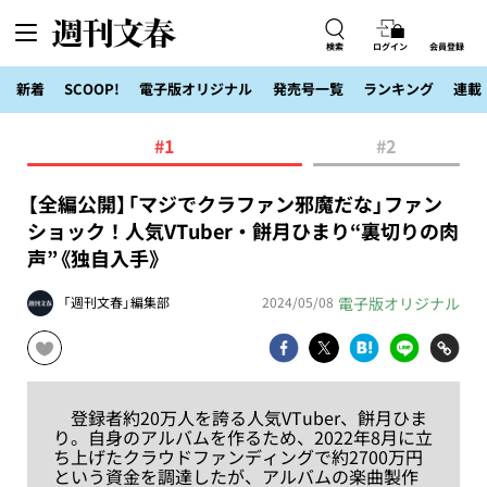
検索
ログイン
会員登録
新着
SCOOP!
電子版オリジナル
発売号一覧
ランキング
連載
#1
#2
【全編公開】「マジでクラファン邪魔だな」ファン
ショック！人気VTuber・餅月ひまり“裏切りの肉
声”《独自入手》
電子版オリジナル
「週刊文春」編集部
2024/05/08
登録者約20万人を誇る人気VTuber、餅月ひま
り。自身のアルバムを作るため、2022年8月に立
ち上げたクラウドファンディングで約2700万円
という資金を調達したが、アルバムの楽曲製作