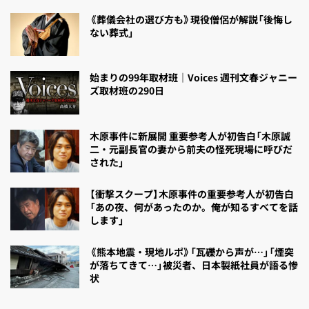
《葬儀会社の選び方も》現役僧侶が解説「後悔し
ない葬式」
始まりの99年取材班｜Voices 週刊文春ジャニー
ズ取材班の290日
木原事件に新展開 重要参考人が初告白「木原誠
二・元副長官の妻から前夫の怪死現場に呼びだ
された」
【衝撃スクープ】木原事件の重要参考人が初告白
「あの夜、何があったのか。俺が知るすべてを話
します」
《熊本地震・現地ルポ》「瓦礫から声が…」「煙突
が落ちてきて…」被災者、日本製紙社員が語る惨
状