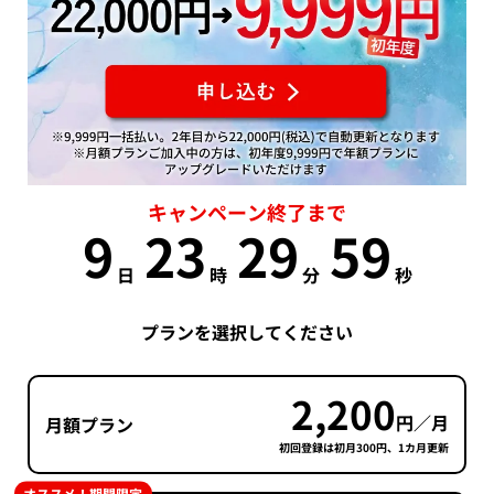
キャンペーン終了まで
9
23
29
58
日
時
分
秒
プランを選択してください
2,200
円／月
月額プラン
初回登録は初月300円、1カ月更新