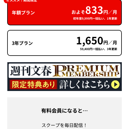
オススメ！期間限定
833
およそ
円／月
年額プラン
初年度9,999円一括払い、1年更新
1,650
円／月
3年プラン
59,400円一括払い、3年更新
有料会員になると…
スクープを毎日配信！