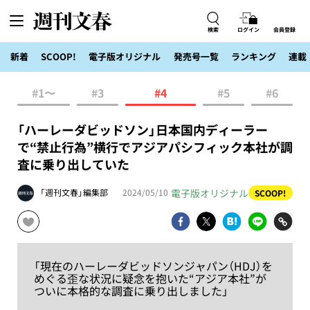
検索
ログイン
会員登録
新着
SCOOP!
電子版オリジナル
発売号一覧
ランキング
連載
#1〜
#3
#4
#5
#6
「ハーレーダビッドソン」日本国内ディーラー
で“禁止行為”横行でアジアパシフィック本社が調
査に乗り出していた
電子版オリジナル
「週刊文春」編集部
2024/05/10
SCOOP!
「現在のハーレーダビッドソンジャパン（HDJ）を
めぐる歪な状況に疑念を抱いた“アジア本社”が
ついに本格的な調査に乗り出しました」