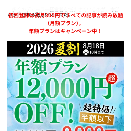
多くのディーラー経営者を悩ませているのが、本部
から下される厳しいノルマだ。
初回登録は初月300円ですべての記事が読み放題
（月額プラン）。
年額プランはキャンペーン中！