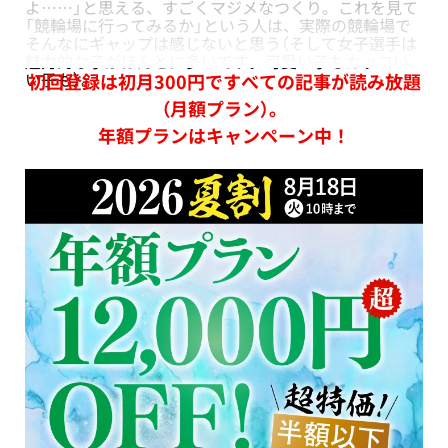
よ……」と思える、すごくマジメなつくり。これを見て
「競輪場に行ってみるか」という人は、実際の競輪場で
そんなにギャップは感じないと思う（そして女子選手は
魅力的な子がほんとに多いです。可愛い子もカッコい
い子も）。
初回登録は初月300円ですべての記事が読み放題
（月額プラン）。
年額プランはキャンペーン中！