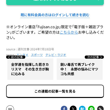
既に有料会員の方はログインして続きを読む
※オンライン書店「Fujisan.co.jp」限定で「電子版＋雑誌プラ
ン」がございます。ご希望の方は
こちらから
お申し込みくだ
さい。
source : 週刊文春 2024年7月18日号
genre :
エンタメ
スポーツ
テレビ・ラジオ
前の記事
次の記事
全学連を指揮した若きカ
鋭い毒舌で再ブレイク
リスマ その生き方が胸
中！ 永野の悩みにマツ
に沁みる
コも共感
この連載の記事一覧を見る