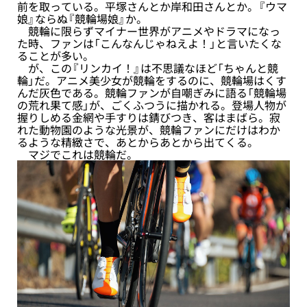
前を取っている。平塚さんとか岸和田さんとか。『ウマ
娘』ならぬ『競輪場娘』か。
競輪に限らずマイナー世界がアニメやドラマになっ
た時、ファンは「こんなんじゃねえよ！」と言いたくな
ることが多い。
が、この『リンカイ！』は不思議なほど「ちゃんと競
輪」だ。アニメ美少女が競輪をするのに、競輪場はくす
んだ灰色である。競輪ファンが自嘲ぎみに語る「競輪場
の荒れ果て感」が、ごくふつうに描かれる。登場人物が
握りしめる金網や手すりは錆びつき、客はまばら。寂
れた動物園のような光景が、競輪ファンにだけはわか
るような精緻さで、あとからあとから出てくる。
マジでこれは競輪だ。