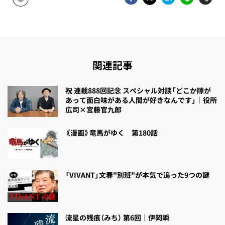
関連記事
祝 連載888回記念 スペシャル対談「どこか隙が
あって面白味がある人間が好きなんです」｜役所
広司×宮藤官九郎
《漫画》竜馬がゆく 第180話
「VIVANT」文春"別班"が本気で追った9つの謎
流星の残痕（みち） 第6回｜伊岡瞬