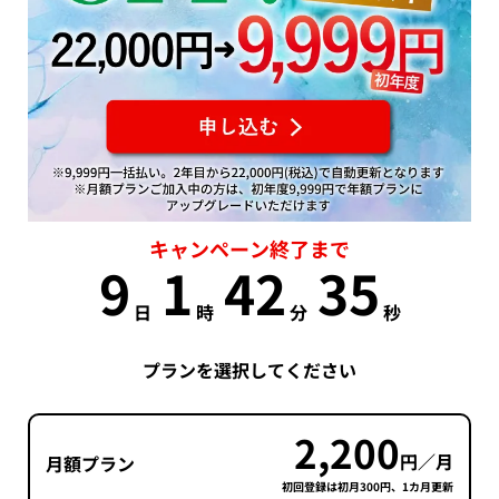
キャンペーン終了まで
9
1
42
34
日
時
分
秒
プランを選択してください
2,200
円／月
月額プラン
初回登録は初月300円、1カ月更新