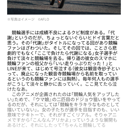
※写真はイメージ ©AFLO
競輪選手には成績不良によるクビ制度がある。「代
謝」というのだが、ちょっとないぐらいヒドイ言葉だと
思う。その「代謝」がタイトルになってる回があり競輪
ファンはざわついた。そしてその回では、ことさら悲
劇的でもなく「ここで負けたら代謝になる」女子選手が
負けて淡々と競輪場を去る。帰り道の彼女のスマホに
競輪ファンの祖父から「いい走りっぷりだった！」と
LINEが来て、はじめて号泣する（彼女は観音寺炒子とい
って、廃止になった観音寺競輪場から名前を取ってい
るというのも競輪ファンには胸熱）。毎年何人もの選手
がこうして淡々と静かに去っていく。ここ見てたら泣
けたなあ。
このアニメが企画されたのは「競輪人気をアップした
い」ためで、『ウマ娘』の二匹目のドジョウ狙いをやって
るのだが、それにしては「競輪をキラキラなものとして
描いていない」。女の子たちが選手を目指すのも、いい
意味でテキトーで、それがすごくリアル。そりゃアニ
メですから「こんなんアリかよ」っていうような展開も
あるけど、それにしたって「ちゃんと競輪してる