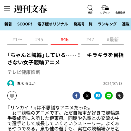
検索
ログイン
会員登録
新着
SCOOP!
電子版オリジナル
発売号一覧
ランキング
連載
#1〜
#45
#46
#47
#最新
「ちゃんと競輪」している……！ キラキラを目指
さない女子競輪アニメ
テレビ健康診断
青木 るえか
2024/07/13
『リンカイ！』は不思議なアニメだった。
女子競輪のアニメです。ただ自転車が好きで競輪選
手養成所に入所した伊東泉。同期や先輩との交流の中
で選手として成長していくというストーリー。よくあ
るやつである。泉も他の選手も、実在の競輪場から名