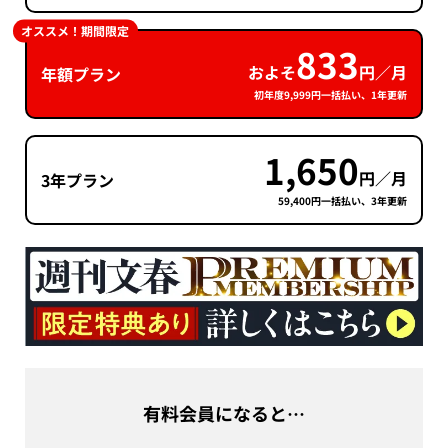
オススメ！期間限定
833
およそ
円／月
年額プラン
初年度9,999円一括払い、1年更新
1,650
円／月
3年プラン
59,400円一括払い、3年更新
有料会員になると…