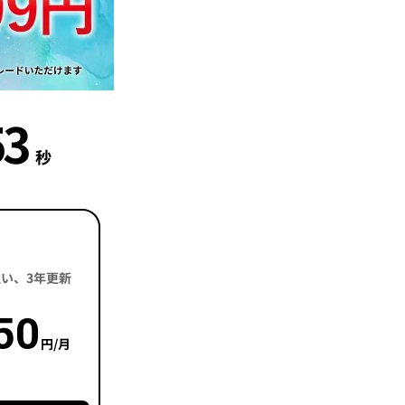
51
秒
括払い、3年更新
50
円/月