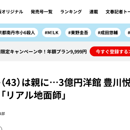
版オリジナル
発売号一覧
ランキング
連載
文春記者ト
京都南丹市小6殺人
#M!LK
#東野圭吾
#成田悠輔
限定キャンペーン中！年額プラン9,999円
今すぐ登録する
（43）は親に…3億円洋館 豊川悦
「リアル地面師」
集部