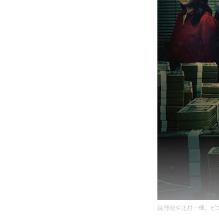
綾野剛や北村一輝、ピ