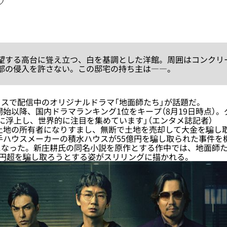
する高台に聳え立つ、白を基調とした洋館。周囲はコンクリ
部の侵入を許さない。この邸宅の持ち主は――。
スで配信中のオリジナルドラマ「地面師たち」が話題だ。
信開始以降、国内ドラマランキング1位をキープ（8月19日時点）
に浮上し、世界的に注目を集めています」（エンタメ誌記者）
土地の所有者になりすまし、無断で土地を売却して大金を騙し
大手ハウスメーカーの積水ハウスが55億円を騙し取られた事件を
になった。新庄耕氏の同名小説を原作とする作中では、地面師
億円超を騙し取ろうとする姿がスリリングに描かれる。