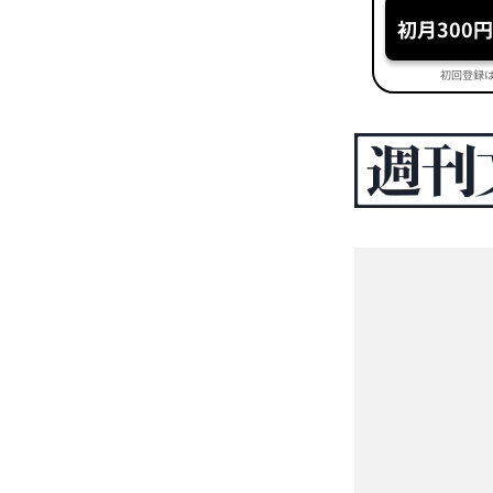
初月300
初回登録は