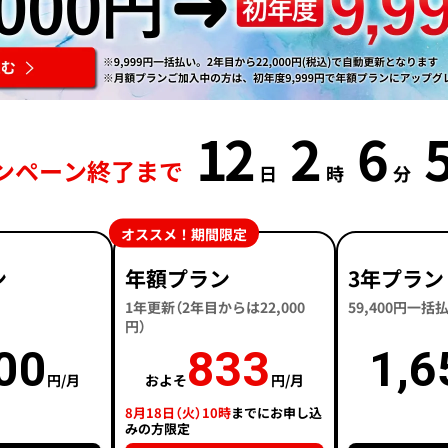
12
2
6
ンペーン終了まで
日
時
分
オススメ！期間限定
ン
年額プラン
3年プラン
1年更新（2年目からは22,000
59,400円一
円）
00
833
1,6
円/月
およそ
円/月
8月18日（火）10時
までにお申し込
みの方限定