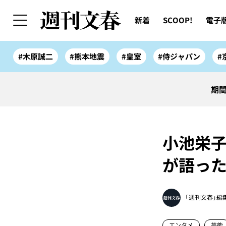
新着
SCOOP!
電子
#木原誠二
#熊本地震
#皇室
#侍ジャパン
#
期間
小池栄子
が語った
「週刊文春」編
エンタメ
芸能