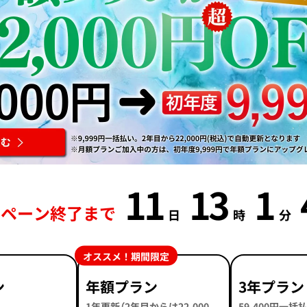
11
13
1
ンペーン終了まで
日
時
分
オススメ！期間限定
ン
年額プラン
3年プラン
1年更新（2年目からは22,000
59,400円一