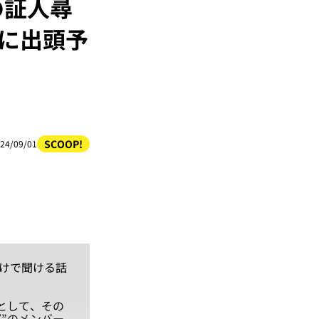
の証人尋
会に出頭予
SCOOP!
24/09/01
だけで聞ける話
として、その
”のメンバー