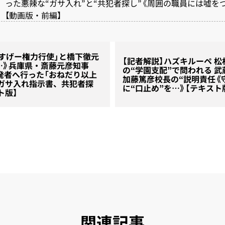
った悪辣な“ガサ入れ”と“共犯者探し”《周囲の職員には嘘を
【動画版・前編】
「すげー権力行使」と橋下徹元
【記者解説】ハズキルーペ 
…》兵庫県・斎藤元彦知事
の“学園支配”で問われる 
告発者へ行った「おねだり以上
加藤篤彦校長の“説明責任《
《ガサ入れ指示書、共犯者探
に“口止め”を…》【テキスト
ト版】
関連記事