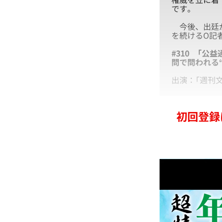
です。
今後、出廷が
を続けるO記
#310 「
問で問われる
出演：「週刊
初回登録