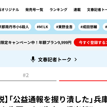
版オリジナル
発売号一覧
ランキング
連載
文春記者ト
京都南丹市小6殺人
#M!LK
#東野圭吾
#成田悠輔
限定キャンペーン中！年額プラン9,999円
今すぐ登録する
文春記者トーク
#2
説】「公益通報を握り潰した」兵