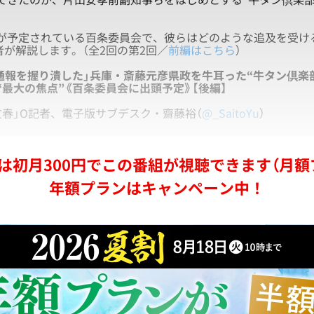
予定されている百条委員会で、彼らはどのような追及を受け
者が解説します。（全2回の第2回／
前編はこちら
）
公益通報を握り潰した」兵庫・斎藤元彦県政を牛耳った“牛タン倶楽
“最大の焦点”《百条委員会に出頭予定》【後編】
文春」O記者、電子版サブデスク・齋藤裕（
@_SaitoYu
）
は初月300円でこの番組が視聴できます（月額
年額プランはキャンペーン中！