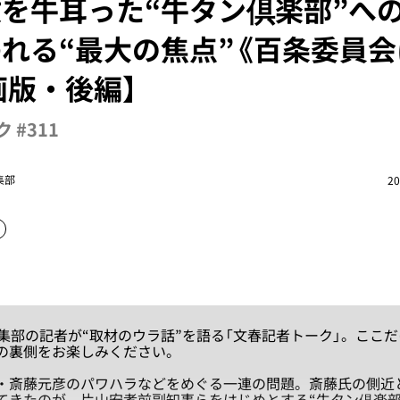
を牛耳った“牛タン倶楽部”へ
れる“最大の焦点”《百条委員
画版・後編】
 #311
集部
20
編集部の記者が“取材のウラ話”を語る「文春記者トーク」。ここ
の裏側をお楽しみください。
斎藤元彦のパワハラなどをめぐる一連の問題。斎藤氏の側近
てきたのが、片山安孝前副知事らをはじめとする“牛タン倶楽部