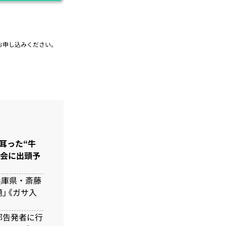
お申し込みください。
耳った“牛
員会に出頭予
兵庫県・斎藤
」《ガサ入
部告発者に行