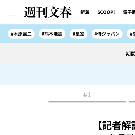
新着
SCOOP!
電子
#木原誠二
#熊本地震
#皇室
#侍ジャパン
#
期間
#1
【記者解