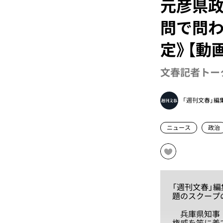
元彦県政
問で問わ
定》【動
文春記者トーク
「週刊文春」編
ニュース
政治
「週刊文春」
題のスクープ
兵庫県知事・
権威を笠に着