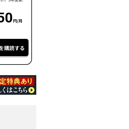
50
円/月
を購読する