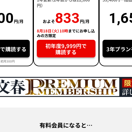
円）
00
833
1,6
円/月
およそ
円/月
8月18日（火）10時
までにお申し込
みの方限定
初年度9,999円で
円で購読する
3年プラン
購読する
初月300円
有料会員になると…