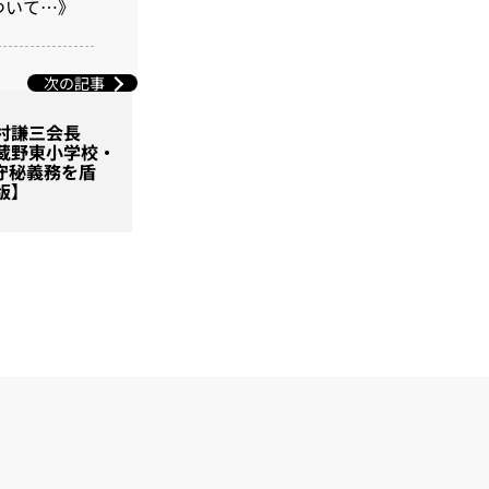
ついて…》
次の記事
松村謙三会長
武蔵野東小学校・
守秘義務を盾
版】