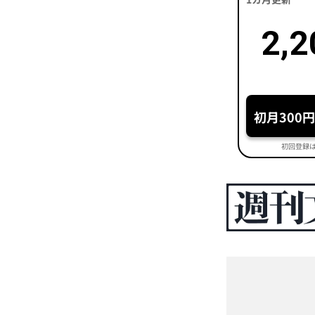
2,2
初月300
初回登録は