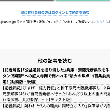
既に有料会員の方はログインして続きを読む
jisan.co.jp」限定で「電子版＋雑誌プラン」がございます。ご希望の方は
こちらから
他の記事を読む
【記者解説】「公益通報を握り潰した」兵庫・斎藤元彦県政を牛
タン倶楽部”への証人尋問で問われる“最大の焦点”《百条委
定》【動画版・後編】
【記者解説】《「すげー権力行使」と橋下徹元大阪府知事も…》
元彦知事（46）が自死告発者へ行った「おねだり以上の重大問題
れ指示書、共犯者探し…》【テキスト版】
【記者解説】「疑われた3人の職員に同時立ち入り」兵庫県が内