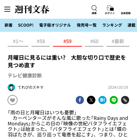
検索
ログイン
会員登録
新着
SCOOP!
電子版オリジナル
発売号一覧
ランキング
連載
#1〜
#58
#59
#60
#最新
月曜日に見るには重い? 大胆な切り口で歴史を
見つめ直す
テレビ健康診断
てれびのスキマ
2024/10/19
「雨の日と月曜日はいつも憂鬱」
カーペンターズがそんな風に歌った「Rainy Days and
Mondays」からこの日の『映像の世紀バタフライエフェ
クト』は始まった。「バタフライエフェクト」とは「蝶の
羽ばたきが、巡り巡って竜巻を起こす」、つまり、ひと