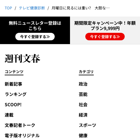
TOP
テレビ健康診断
月曜日に見るには重い? 大胆な切り口で歴史を見つめ直す
無料ニュースレター登録は
期間限定キャンペーン中！年額
こちら
プラン9,999円
今すぐ登録する≫
今すぐ登録する≫
コンテンツ
カテゴリ
新着記事
政治
ランキング
芸能
SCOOP!
社会
連載
経済
文春記者トーク
スポーツ
電子版オリジナル
健康