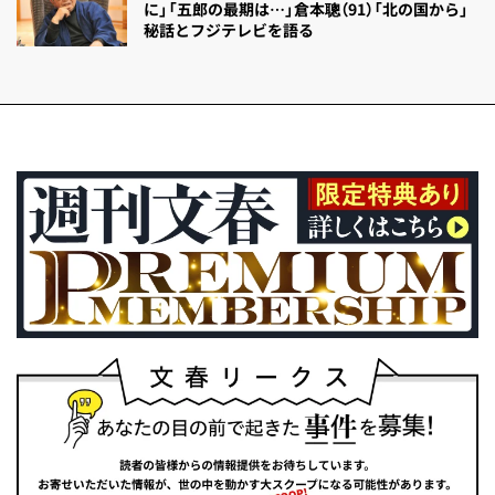
に」「五郎の最期は…」倉本聰（91）「北の国から」
秘話とフジテレビを語る