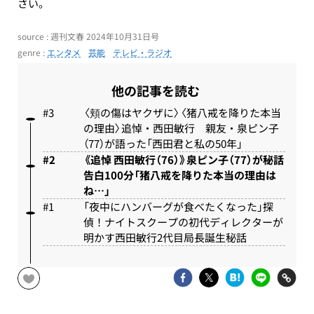
さい。
source : 週刊文春 2024年10月31日号
genre :
エンタメ
芸能
テレビ・ラジオ
他の記事を読む
〈頬の傷はヤクザに〉〈猪八戒を降りた本当
の理由〉追悼・西田敏行 親友・泉ピン子
（77）が語った「西田君と私の50年」
《追悼 西田敏行（76）》泉ピン子（77）が秘話
告白100分「猪八戒を降りた本当の理由は
ね…」
「夜中にハンバーグが食べたくなった」探
偵！ナイトスクープの初代ディレクターが
明かす西田敏行2代目局長誕生秘話