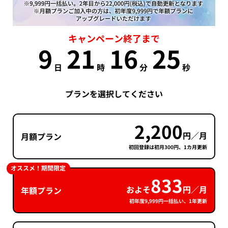
キャンペーン終了まで
9
21
16
24
日
時
分
秒
プランを選択してください
2,200
円／月
月額プラン
初回登録は初月300円、1カ月更新
オススメ！期間限定
833
およそ
円／月
年額プラン
初年度9,999円一括払い、1年更新