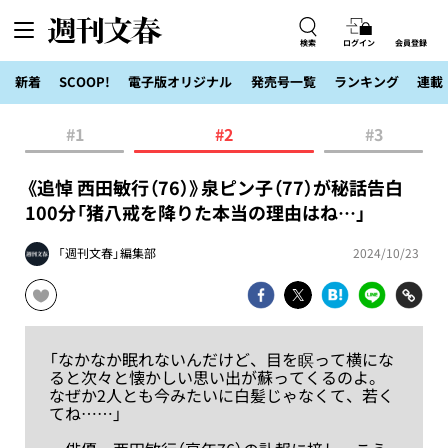
検索
ログイン
会員登録
新着
SCOOP!
電子版オリジナル
発売号一覧
ランキング
連載
#1
#2
#3
《追悼 西田敏行（76）》泉ピン子（77）が秘話告白
100分「猪八戒を降りた本当の理由はね…」
「週刊文春」編集部
2024/10/23
「なかなか眠れないんだけど、目を瞑って横にな
ると次々と懐かしい思い出が蘇ってくるのよ。
なぜか2人とも今みたいに白髪じゃなくて、若く
てね……」