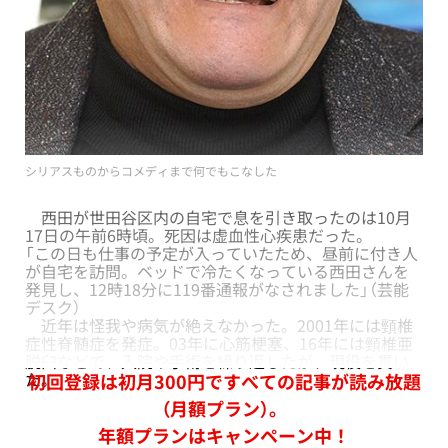
シリアスものからコメディまで何でもこなした
西田が世田谷区内の自宅で息を引き取ったのは10月
17日の午前6時頃。死因は虚血性心疾患だった。
「この日も仕事の予定が入っていたため、昼前に付き人
が自宅を訪問。ベッドで冷たくなっている西田さんを
発見し、12時18分に119番通報がなされました」（芸能
デスク）
近年は怪我や病気が絶えなかった。2001年には頸椎
症性脊髄症を発症。03年に心筋梗塞、16年には頸椎亜
脱臼などで、入院や手術を繰り返したが、現役を貫い
た。
初回登録は初月300円ですべての記事が読み放題
（月額プラン）。
年額プランはキャンペーン中！