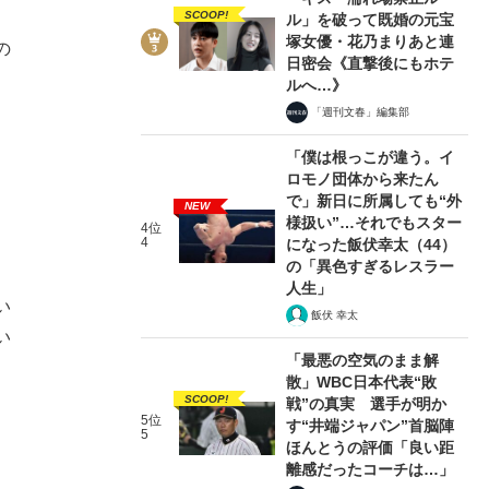
SCOOP!
ル」を破って既婚の元宝
塚女優・花乃まりあと連
の
日密会《直撃後にもホテ
ルへ…》
「週刊文春」編集部
「僕は根っこが違う。イ
ロモノ団体から来たん
で」新日に所属しても“外
NEW
様扱い”…それでもスター
4位
4
になった飯伏幸太（44）
の「異色すぎるレスラー
人生」
い
飯伏 幸太
い
「最悪の空気のまま解
散」WBC日本代表“敗
SCOOP!
戦”の真実 選手が明か
5位
す“井端ジャパン”首脳陣
5
ほんとうの評価「良い距
離感だったコーチは…」