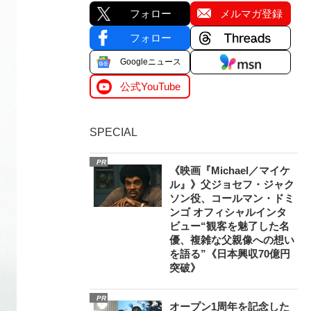
フォロー
メルマガ登録
フォロー
Googleニュース
公式YouTube
SPECIAL
PR
《映画『Michael／マイケ
ル』》父ジョセフ・ジャク
ソン役、コールマン・ドミ
ンゴ オフィシャルインタ
ビュー“観客を魅了した名
優、複雑な父親像への想い
を語る”《日本興収70億円
突破》
PR
オープン1周年を記念した