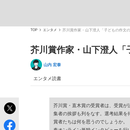
TOP
エンタメ
芥川賞作家・山下澄人「子どもの作文
芥川賞作家・山下澄人「
「敗因分析は一切聞かれなかった」侍ジャパン選
キングの誕生を、目撃せよ。
山内 宏泰
エンタメ
読書
the Style
芥川賞・直木賞の受賞者は、受賞が
集者の挨拶も列をなす。選考結果を
賞者たちは何を思うのでしょうか。
「目標達成できなかったからと言って…」サッ
春オンライン単独インタビューを行