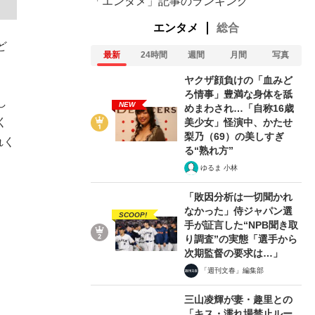
「エンタメ」記事のランキング
エンタメ
総合
ど
最新
24時間
週間
月間
写真
ヤクザ顔負けの「血みど
ろ情事」豊満な身体を舐
し
NEW
めまわされ…「自称16歳
く
美少女」怪演中、かたせ
梨乃（69）の美しすぎ
れく
る“熟れ方”
ゆるま 小林
「敗因分析は一切聞かれ
なかった」侍ジャパン選
SCOOP!
手が証言した“NPB聞き取
り調査”の実態「選手から
次期監督の要求は…」
「週刊文春」編集部
三山凌輝が妻・趣里との
「キス・濡れ場禁止ルー