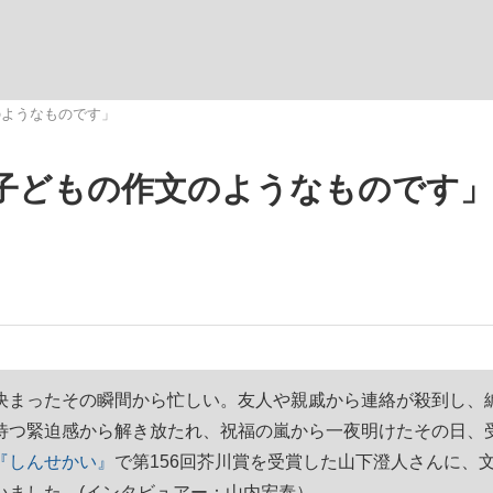
いまさら聞け
のようなものです」
子どもの作文のようなものです」
手が証言した“NPB聞...
「クマが悪者扱いされているの
決まったその瞬間から忙しい。友人や親戚から連絡が殺到し、
もっと見る
待つ緊迫感から解き放たれ、祝福の嵐から一夜明けたその日、
『しんせかい』
で第156回芥川賞を受賞した山下澄人さんに、
カー日本代表・森保一監督...
いました。(インタビュアー：山内宏泰）