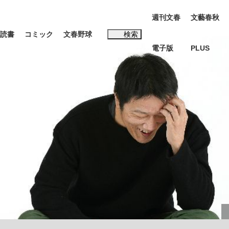
週刊文春
文藝春秋
読書
コミック
文春野球
検索
電子版
PLUS
インタビュー
読書
#松田聖子
む将棋
BC日本代表“敗戦”の真実 選手が明かす...