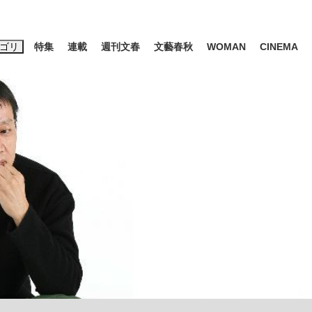
ゴリ
特集
連載
週刊文春
文藝春秋
WOMAN
CINEMA
キーワード入力
ス
エンタメ
ライフ
ビジネス
ーワードタグ一覧
山凌輝
#高市早苗
#後藤真希
#森岡毅
#城彰二
#内田有紀
観る将棋、読
#亀和田武
て明かした日本代表監督に...
「最悪の空気のまま解散」W