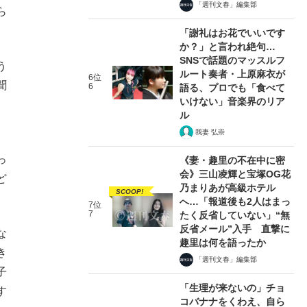
「週刊文春」編集部
ら
「謝礼はお花でいいです
か？」と言われ絶句…
SNSで話題のマッスルフ
う
ルート奏者・上原麻衣が
6位
聞
6
語る、プロでも「食べて
いけない」音楽界のリア
。
ル
我妻 弘崇
っ
《妻・趣里の不在中に密
会》三山凌輝と宝塚OG花
ど
乃まりあが高級ホテル
SCOOP!
へ…「報道後も2人はまっ
7位
7
たく反省していない」“無
反省メール”入手 直撃に
な
趣里は何を語ったか
き
「週刊文春」編集部
子
「生理が来ないの」チョ
す
コバナナをくわえ、自ら