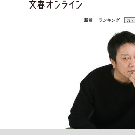
新着
ランキング
カテ
スクープ
ニュー
おすすめのキ
#藤田晋
#三
#玉木雄一郎
「90%は失敗する。でも…」本田圭佑が初め
終戦から81年