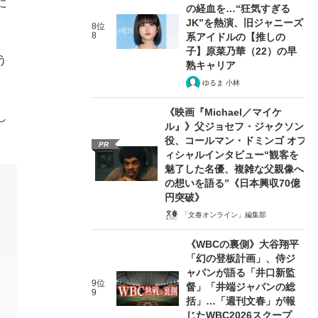
に
の経血を…“狂気すぎる
JK”を熱演、旧ジャニーズ
8位
8
系アイドルの【推しの
子】原菜乃華（22）の早
う
熟キャリア
ゆるま 小林
《映画『Michael／マイケ
し
ル』》父ジョセフ・ジャクソン
役、コールマン・ドミンゴ オフ
PR
ィシャルインタビュー“観客を
魅了した名優、複雑な父親像へ
の想いを語る”《日本興収70億
円突破》
「文春オンライン」編集部
《WBCの裏側》大谷翔平
「幻の登板計画」、侍ジ
ャパンが語る「井口新監
9位
督」「井端ジャパンの総
9
括」…「週刊文春」が報
じたWBC2026スクープ