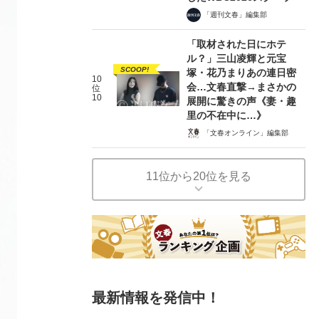
「週刊文春」編集部
「取材された日にホテ
ル？」三山凌輝と元宝
SCOOP!
塚・花乃まりあの連日密
10
会…文春直撃→まさかの
位
10
展開に驚きの声《妻・趣
里の不在中に…》
「文春オンライン」編集部
11位から20位を見る
最新情報を発信中！