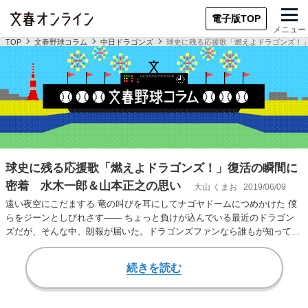
電子版TOP
メニュー
TOP
文春野球コラム
中日ドラゴンズ
球史に残る応援歌「燃えよドラゴンズ！
球史に残る応援歌「燃えよドラゴンズ！」復活の瞬間に
密着 水木一郎＆山本正之の思い
大山 くまお
2019/06/09
遠い夜空にこだまする 竜の叫びを耳にしてナゴヤドームにつめかけた 僕
らをジーンとしびれさす―― ちょっと負けが込んでいる最近のドラゴン
ズだが、そんな中、朗報が届いた。ドラゴンズファンなら誰もが知ってい
ると断言できる…
続きを読む