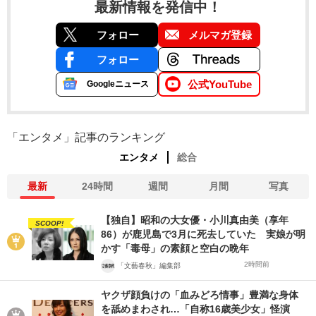
最新情報を発信中！
フォロー
メルマガ登録
フォロー
公式YouTube
Googleニュース
「エンタメ」記事のランキング
エンタメ
総合
最新
24時間
週間
月間
写真
【独自】昭和の大女優・小川真由美（享年
SCOOP!
86）が鹿児島で3月に死去していた 実娘が明
かす「毒母」の素顔と空白の晩年
2時間前
「文藝春秋」編集部
ヤクザ顔負けの「血みどろ情事」豊満な身体
を舐めまわされ…「自称16歳美少女」怪演