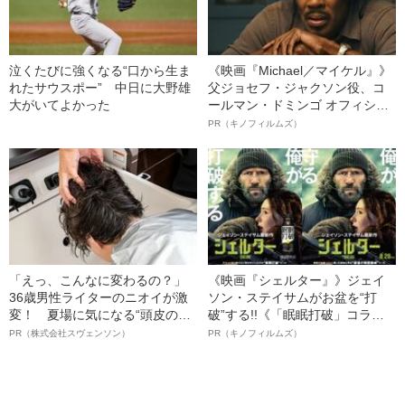
泣くたびに強くなる“口から生ま
《映画『Michael／マイケル』》
れたサウスポー” 中日に大野雄
父ジョセフ・ジャクソン役、コ
大がいてよかった
ールマン・ドミンゴ オフィシャ
ルインタビュー“観客を魅了した
PR（キノフィルムズ）
名優、複雑な父親像への想いを
語る”《日本興収70億円突破》
「えっ、こんなに変わるの？」
《映画『シェルター』》ジェイ
36歳男性ライターのニオイが激
ソン・ステイサムがお盆を“打
変！ 夏場に気になる“頭皮のニ
破”する!!《「眠眠打破」コラ
オイ”や“ベタつき”を解消す
ボ》
PR（株式会社スヴェンソン）
PR（キノフィルムズ）
る、“ウィッグのスペシャリス
ト”が生み出した徹底ケアとは