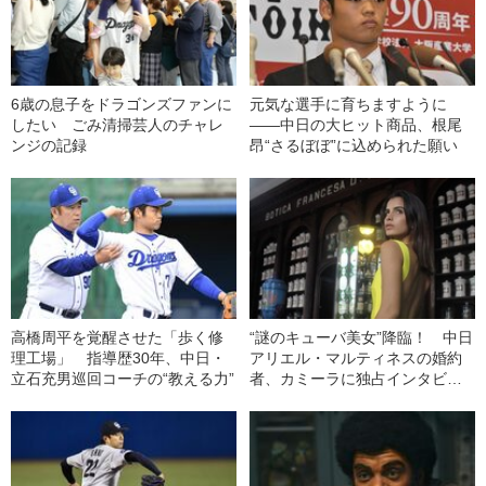
6歳の息子をドラゴンズファンに
元気な選手に育ちますように
したい ごみ清掃芸人のチャレ
――中日の大ヒット商品、根尾
ンジの記録
昂“さるぼぼ”に込められた願い
高橋周平を覚醒させた「歩く修
“謎のキューバ美女”降臨！ 中日
理工場」 指導歴30年、中日・
アリエル・マルティネスの婚約
立石充男巡回コーチの“教える力”
者、カミーラに独占インタビュ
ー