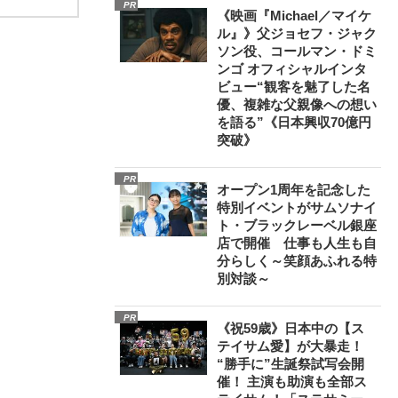
PR
《映画『Michael／マイケ
ル』》父ジョセフ・ジャク
ソン役、コールマン・ドミ
ンゴ オフィシャルインタ
ビュー“観客を魅了した名
優、複雑な父親像への想い
を語る”《日本興収70億円
突破》
PR
オープン1周年を記念した
特別イベントがサムソナイ
ト・ブラックレーベル銀座
店で開催 仕事も人生も自
分らしく～笑顔あふれる特
別対談～
PR
《祝59歳》日本中の【ス
テイサム愛】が大暴走！
“勝手に”生誕祭試写会開
催！ 主演も助演も全部ス