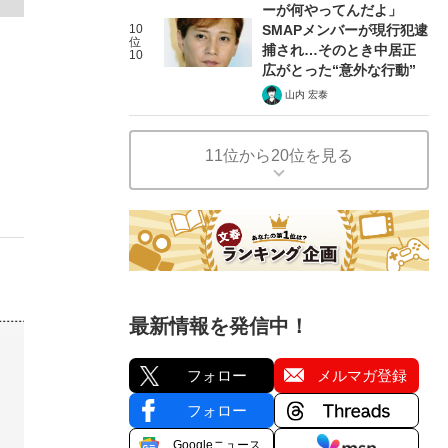
ーが何やってんだよ」
10
SMAPメンバーが現行犯逮
位
捕され…そのとき中居正
10
広がとった“意外な行動”
山内 宏泰
11位から20位を見る
最新情報を発信中！
フォロー
メルマガ登録
フォロー
Googleニュース