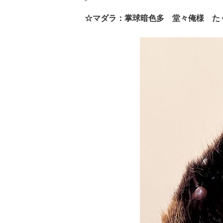
☆マダラ：掌球暗色多 堂々俺様 た