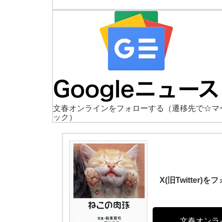
文春オンラインをフォローする
（遷移先で☆マ
ック）
X(旧Twitte
文春オンラ