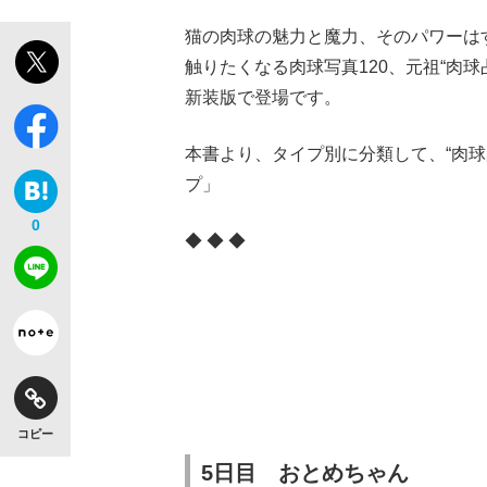
猫の肉球の魅力と魔力、そのパワーは
触りたくなる肉球写真120、元祖“肉
新装版で登場です。
本書より、タイプ別に分類して、“肉
プ」
「敗因分析は一切聞かれなかった」侍ジャパン選
キングの誕生を、目撃せよ。
0
◆ ◆ ◆
the Style
コピー
「目標達成できなかったからと言って…」サッ
5日目 おとめちゃん