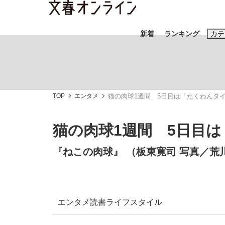
新着
ランキング
カテ
スクープ
ニュー
TOP
エンタメ
猫の肉球1週間 5日目は「たくわんタ
おすすめのキ
#藤田晋
#三
猫の肉球1週間 5日目
#玉木雄一郎
『ねこの肉球』 （板東寛司 写真／荒
「90%は失敗する。でも…」本田圭佑が初め
終戦から81年
エンタメ
読書
ライフスタイル