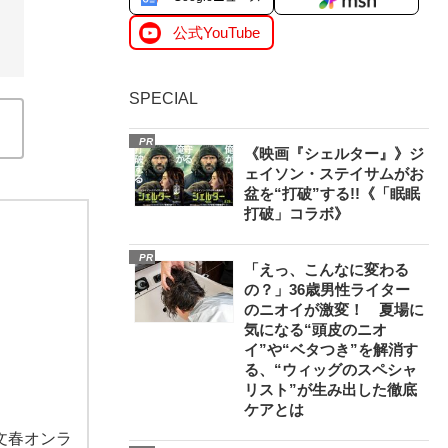
公式YouTube
SPECIAL
PR
《映画『シェルター』》ジ
ェイソン・ステイサムがお
盆を“打破”する!!《「眠眠
打破」コラボ》
PR
「えっ、こんなに変わる
の？」36歳男性ライター
のニオイが激変！ 夏場に
気になる“頭皮のニオ
イ”や“ベタつき”を解消す
る、“ウィッグのスペシャ
リスト”が生み出した徹底
ケアとは
文春オンラ