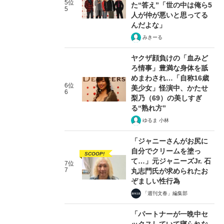
5位
た“答え”「世の中は俺ら5
5
人が仲が悪いと思ってる
んだよな」
みきーる
ヤクザ顔負けの「血みど
ろ情事」豊満な身体を舐
めまわされ…「自称16歳
6位
美少女」怪演中、かたせ
6
梨乃（69）の美しすぎ
る“熟れ方”
ゆるま 小林
「ジャニーさんがお尻に
自分でクリームを塗っ
SCOOP!
て…」元ジャニーズJr. 石
7位
7
丸志門氏が求められたお
ぞましい性行為
「週刊文春」編集部
「パートナーが一晩中セ
ックスしていて寝られな