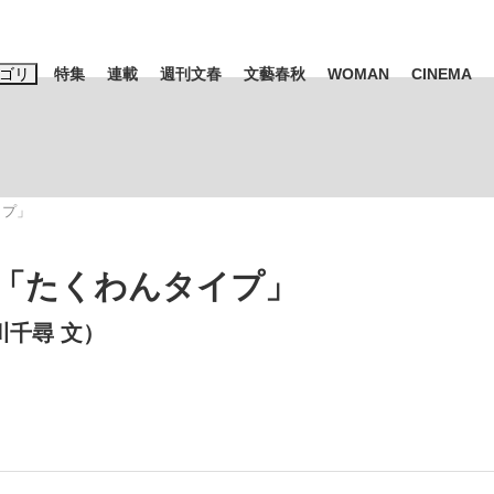
ゴリ
特集
連載
週刊文春
文藝春秋
WOMAN
CINEMA
キーワード入力
ス
エンタメ
ライフ
ビジネス
イプ」
ーワードタグ一覧
山凌輝
#高市早苗
#後藤真希
#森岡毅
#城彰二
#内田有紀
は「たくわんタイプ」
観る将棋、読
#亀和田武
川千尋 文）
て明かした日本代表監督に...
「最悪の空気のまま解散」W