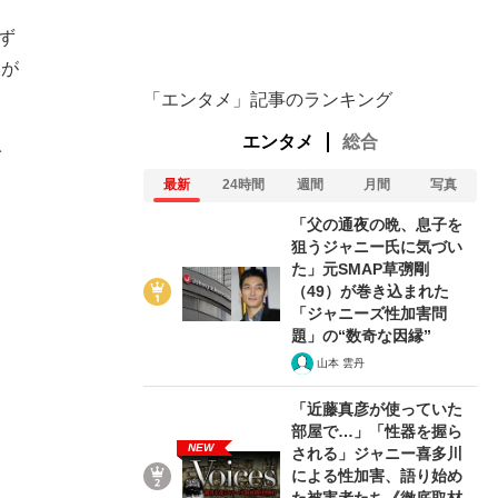
ず
本が
ない資産運用のすべて
「エンタメ」記事のランキング
エンタメ
総合
イ
最新
24時間
週間
月間
写真
が悲しい」『北の国から』倉本聰氏（91...
「父の通夜の晩、息子を
狙うジャニー氏に気づい
た」元SMAP草彅剛
（49）が巻き込まれた
「ジャニーズ性加害問
題」の“数奇な因縁”
山本 雲丹
「近藤真彦が使っていた
部屋で…」「性器を握ら
NEW
される」ジャニー喜多川
による性加害、語り始め
た被害者たち《徹底取材