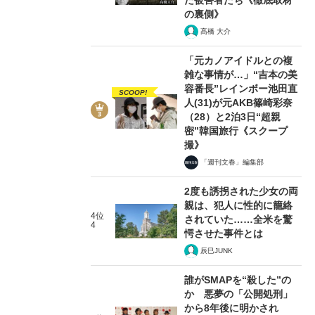
の裏側》
髙橋 大介
「元カノアイドルとの複
雑な事情が…」“吉本の美
容番長”レインボー池田直
SCOOP!
人(31)が元AKB篠崎彩奈
（28）と2泊3日“超親
密”韓国旅行《スクープ
撮》
「週刊文春」編集部
2度も誘拐された少女の両
親は、犯人に性的に籠絡
4位
されていた……全米を驚
4
愕させた事件とは
辰巳JUNK
誰がSMAPを“殺した”の
か 悪夢の「公開処刑」
から8年後に明かされ