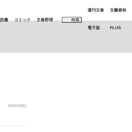
週刊文春
文藝春秋
読書
コミック
文春野球
検索
電子版
PLUS
インタビュー
読書
#松田聖子
む将棋
2015/10/01
BC日本代表“敗戦”の真実 選手が明かす...