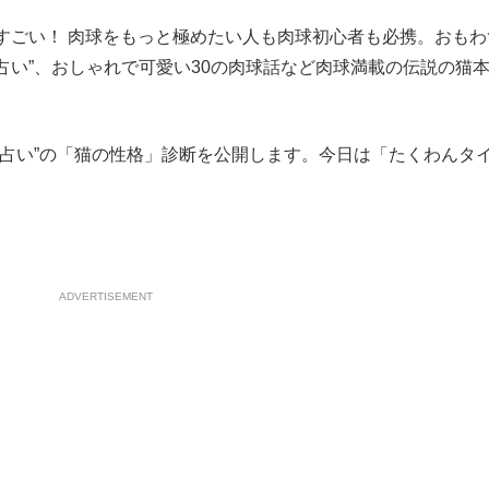
すごい！ 肉球をもっと極めたい人も肉球初心者も必携。おもわ
球占い”、おしゃれで可愛い30の肉球話など肉球満載の伝説の猫
いまさら聞け
球占い”の「猫の性格」診断を公開します。今日は「たくわんタ
手が証言した“NPB聞...
「クマが悪者扱いされているの
ADVERTISEMENT
もっと見る
カー日本代表・森保一監督...