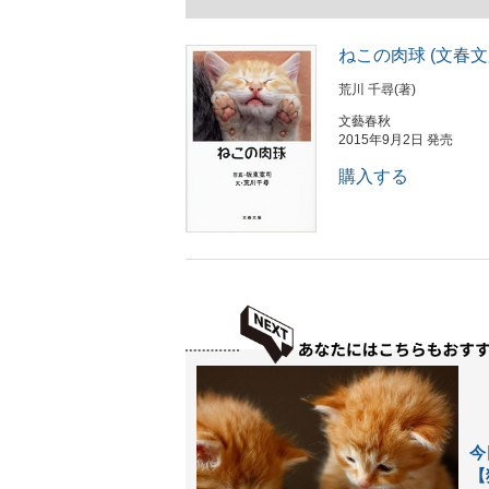
ねこの肉球 (文春文
荒川 千尋(著)
文藝春秋
2015年9月2日 発売
購入する
今
【