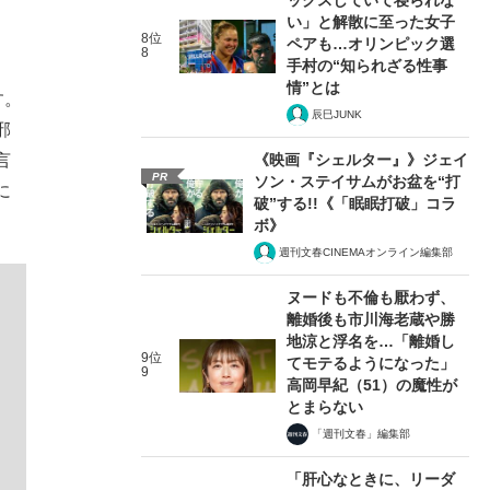
い」と解散に至った女子
8位
ペアも…オリンピック選
8
手村の“知られざる性事
情”とは
す。
辰巳JUNK
邪
《映画『シェルター』》ジェイ
言
PR
ソン・ステイサムがお盆を“打
に
破”する!!《「眠眠打破」コラ
ボ》
週刊文春CINEMAオンライン編集部
ヌードも不倫も厭わず、
離婚後も市川海老蔵や勝
地涼と浮名を…「離婚し
9位
てモテるようになった」
9
高岡早紀（51）の魔性が
とまらない
「週刊文春」編集部
「肝心なときに、リーダ