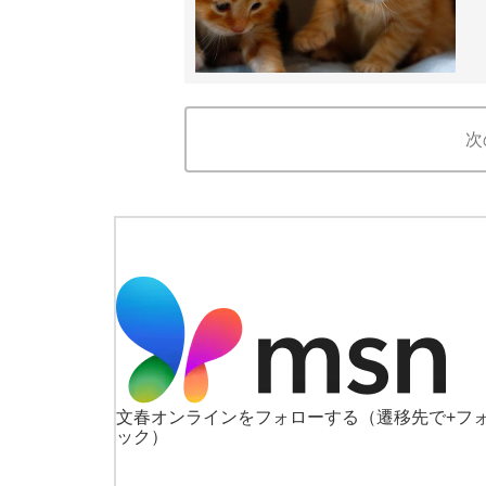
次
文春オンラインをフォローする
（遷移先で+フ
ック）