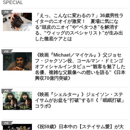
SPECIAL
PR
「えっ、こんなに変わるの？」36歳男性ラ
イターのニオイが激変！ 夏場に気にな
る“頭皮のニオイ”や“ベタつき”を解消す
る、“ウィッグのスペシャリスト”が生み出
した徹底ケアとは
PR
《映画『Michael／マイケル』》父ジョセ
フ・ジャクソン役、コールマン・ドミンゴ
オフィシャルインタビュー“観客を魅了した
名優、複雑な父親像への想いを語る”《日本
興収70億円突破》
PR
《映画『シェルター』》ジェイソン・ステ
イサムがお盆を“打破”する!!《「眠眠打破」
コラボ》
PR
《祝59歳》日本中の【ステイサム愛】が大