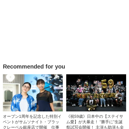
Recommended for you
オープン1周年を記念した特別イ
《祝59歳》日本中の【ステイサ
ベントがサムソナイト・ブラッ
ム愛】が大暴走！ “勝手に”生誕
クレーベル銀座店で開催 仕事
祭試写会開催！ 主演も助演も全