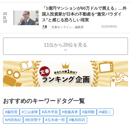
「1億円マンションが60万ドルで買える」…外
10
国人投資家が日本の不動産を“激安パラダイ
位
ス”と感じる恐ろしい現実
10
2026/08/04
「文春オンライン」編集部
11位から20位を見る
おすすめのキーワードタグ一覧
#藤田晋
#三山凌輝
#高市早苗
#後藤真希
#森岡毅
#城彰二
#内田有紀
#松田聖子
#玉木雄一郎
#亀和田武