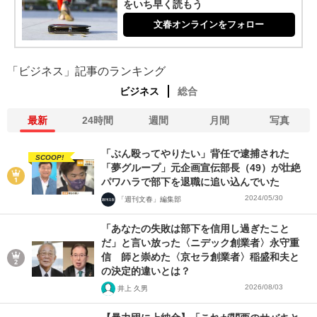
をいち早く読もう
文春オンラインをフォロー
「ビジネス」記事のランキング
ビジネス
総合
最新
24時間
週間
月間
写真
「ぶん殴ってやりたい」背任で逮捕された
SCOOP!
「夢グループ」元企画宣伝部長（49）が壮絶
パワハラで部下を退職に追い込んでいた
2024/05/30
「週刊文春」編集部
「あなたの失敗は部下を信用し過ぎたこと
だ」と言い放った〈ニデック創業者〉永守重
信 師と崇めた〈京セラ創業者〉稲盛和夫と
の決定的違いとは？
2026/08/03
井上 久男