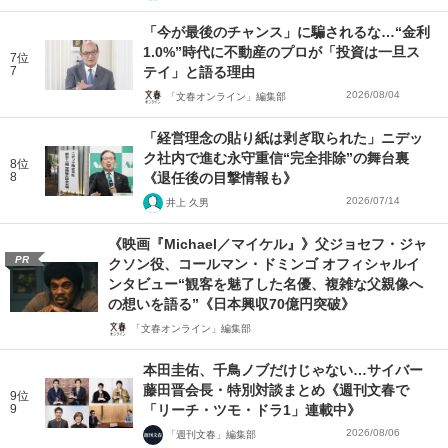
「今が最後のチャンス」に騙されるな…“金利
1.0%”時代に不動産のプロが「投資は一旦ス
7位
7
テイ」と語る理由
2026/08/04
「文春オンライン」編集部
「経営理念の貼り紙は剥ぎ取られた」ニデッ
ク社内で進む永守重信“完全排除”の舞台裏
8位
8
《退任後の目撃情報も》
2026/07/14
井上 久男
《映画『Michael／マイケル』》父ジョセフ・ジャ
PR
クソン役、コールマン・ドミンゴ オフィシャルイ
ンタビュー“観客を魅了した名優、複雑な父親像へ
の想いを語る”《日本興収70億円突破》
「文春オンライン」編集部
本田圭佑、千鳥ノブだけじゃない…サイバー
藤田晋会長・特別対談まとめ《週刊文春で
9位
9
「リーチ・ツモ・ドラ1」連載中》
2026/08/06
「週刊文春」編集部