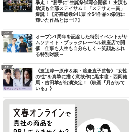
暴走！ “勝手に”生誕祭試写会開催！ 主演も
助演も全部ステイサム！「ステサミー賞」
爆誕！【応募総数941票 全54作品の栄冠に
輝いた作品とはー!?】
PR
オープン1周年を記念した特別イベントがサ
ムソナイト・ブラックレーベル銀座店で開
催 仕事も人生も自分らしく～笑顔あふれ
る特別対談～
PR
《渡辺淳一原作＆娘・渡邉直子監督》“女性
の性”を真摯に描く意欲作に黒木瞳・西岡德
馬・吉田羊が出演決定！《映画『月がみて
いる』》