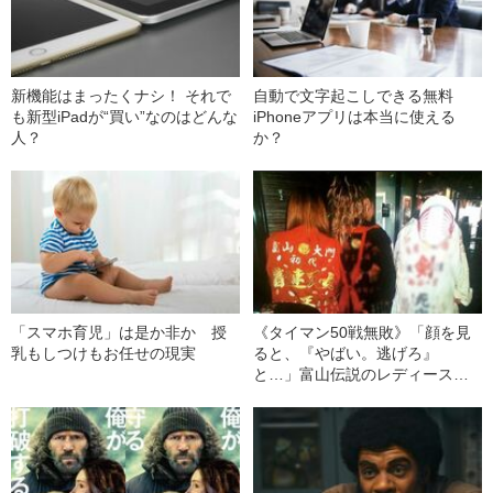
新機能はまったくナシ！ それで
自動で文字起こしできる無料
も新型iPadが“買い”なのはどんな
iPhoneアプリは本当に使える
人？
か？
「スマホ育児」は是か非か 授
《タイマン50戦無敗》「顔を見
乳もしつけもお任せの現実
ると、『やばい。逃げろ』
と…」富山伝説のレディース初
代総長（36）が語る、ギャルサ
ー制圧と朝までのバイク暴走