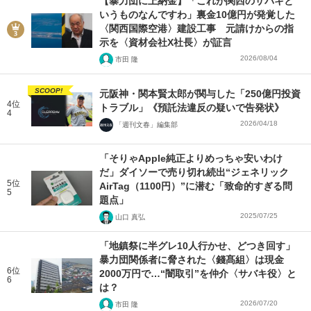
【暴力団に上納金】「これが関西のサバキと
いうものなんですわ」裏金10億円が発覚した
〈関西国際空港〉建設工事 元請けからの指
示を〈資材会社X社長〉が証言
2026/08/04
市田 隆
SCOOP!
元阪神・関本賢太郎が関与した「250億円投資
4位
トラブル」《預託法違反の疑いで告発状》
4
2026/04/18
「週刊文春」編集部
「そりゃApple純正よりめっちゃ安いわけ
だ」ダイソーで売り切れ続出“ジェネリック
5位
AirTag（1100円）”に潜む「致命的すぎる問
5
題点」
2025/07/25
山口 真弘
「地鎮祭に半グレ10人行かせ、どつき回す」
暴力団関係者に脅された〈錢髙組〉は現金
6位
2000万円で…“闇取引”を仲介〈サバキ役〉と
6
は？
2026/07/20
市田 隆