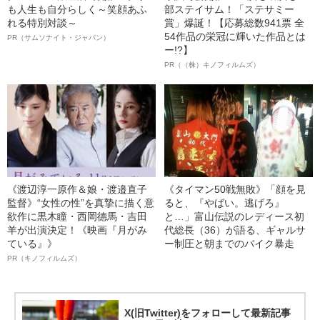
も人生も自分らしく～笑顔あふ
部ステイサム！「ステサミー
れる特別対談～
賞」爆誕！【応募総数941票 全
54作品の栄冠に輝いた作品とは
PR（サムソナイト・ジャパン）
ー!?】
PR（（株）キノフィルムズ）
《渡辺淳一原作＆娘・渡邉直子
《タイマン50戦無敗》「顔を見
監督》“女性の性”を真摯に描く意
ると、『やばい。逃げろ』
欲作に黒木瞳・西岡德馬・吉田
と…」富山伝説のレディース初
羊が出演決定！《映画『月がみ
代総長（36）が語る、ギャルサ
ている』》
ー制圧と朝までのバイク暴走
PR（キノフィルムズ）
X(旧Twitter)をフォローして最新記事