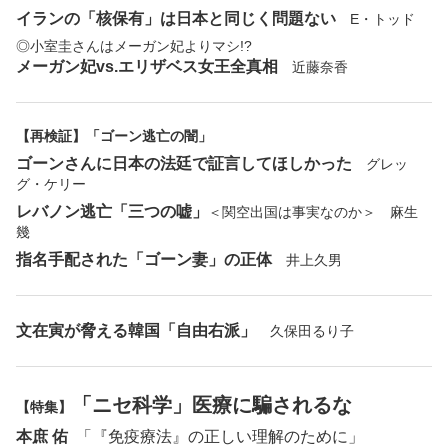
イランの「核保有」は日本と同じく問題ない
E・トッド
◎小室圭さんはメーガン妃よりマシ!?
メーガン妃vs.エリザベス女王全真相
近藤奈香
【再検証】「ゴーン逃亡の闇」
ゴーンさんに日本の法廷で証言してほしかった
グレッ
グ・ケリー
レバノン逃亡「三つの嘘」
＜関空出国は事実なのか＞ 麻生
幾
指名手配された「ゴーン妻」の正体
井上久男
文在寅が脅える韓国「自由右派」
久保田るり子
「ニセ科学」医療に騙されるな
【特集】
本庶 佑
「『免疫療法』の正しい理解のために」