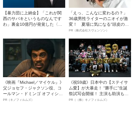
【暴力団に上納金】「これが関
「えっ、こんなに変わるの？」
西のサバキというものなんです
36歳男性ライターのニオイが激
わ」裏金10億円が発覚した〈関
変！ 夏場に気になる“頭皮のニ
西国際空港〉建設工事 元請け
オイ”や“ベタつき”を解消す
PR（株式会社スヴェンソン）
からの指示を〈資材会社X社長〉
る、“ウィッグのスペシャリス
が証言
ト”が生み出した徹底ケアとは
《映画『Michael／マイケル』》
《祝59歳》日本中の【ステイサ
父ジョセフ・ジャクソン役、コ
ム愛】が大暴走！ “勝手に”生誕
ールマン・ドミンゴ オフィシャ
祭試写会開催！ 主演も助演も全
ルインタビュー“観客を魅了した
部ステイサム！「ステサミー
PR（キノフィルムズ）
PR（（株）キノフィルムズ）
名優、複雑な父親像への想いを
賞」爆誕！【応募総数941票 全
語る”《日本興収70億円突破》
54作品の栄冠に輝いた作品とは
ー!?】