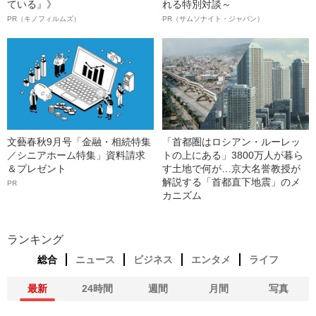
ている』》
れる特別対談～
PR（キノフィルムズ）
PR（サムソナイト・ジャパン）
文藝春秋9月号「金融・相続特集
「首都圏はロシアン・ルーレッ
／シニアホーム特集」資料請求
トの上にある」3800万人が暮ら
＆プレゼント
す土地で何が…京大名誉教授が
解説する「首都直下地震」のメ
PR
カニズム
ランキング
総合
ニュース
ビジネス
エンタメ
ライフ
最新
24時間
週間
月間
写真