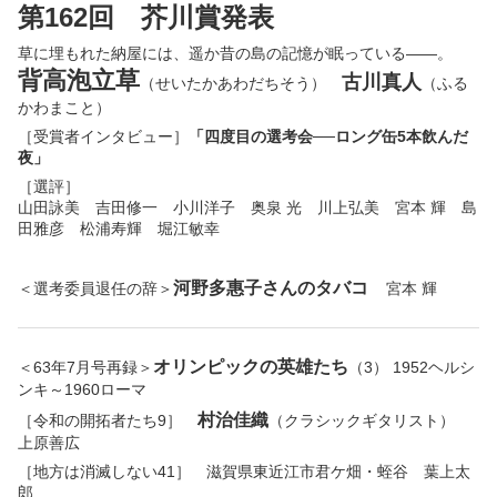
第162回 芥川賞発表
草に埋もれた納屋には、遥か昔の島の記憶が眠っている――。
背高泡立草
古川真人
（せいたかあわだちそう）
（ふる
かわまこと）
［受賞者インタビュー］
「四度目の選考会──ロング缶5本飲んだ
夜」
［選評］
山田詠美 吉田修一 小川洋子 奥泉 光 川上弘美 宮本 輝 島
田雅彦 松浦寿輝 堀江敏幸
河野多惠子さんのタバコ
＜選考委員退任の辞＞
宮本 輝
オリンピックの英雄たち
＜63年7月号再録＞
（3） 1952ヘルシ
ンキ～1960ローマ
村治佳織
［令和の開拓者たち9］
（クラシックギタリスト）
上原善広
［地方は消滅しない41］ 滋賀県東近江市君ケ畑・蛭谷 葉上太
郎