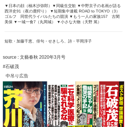
▼日本の顔（柚木沙弥郎）▼同級生交歓 ▼中野京子の名画が語る
西洋史91（夜の鹿狩り） ▼短期集中連載 ROAD to TOKYO（3）
ゴルフ 同世代ライバルたちの競演 ▼もう一人の家族157 古閑
美保 ▼一城一食7（丸岡城） ▼小さな大物（天野 篤）
短歌・加藤千恵、俳句・せきしろ、詩・平岡淳子
source :
文藝春秋 2020年3月号
#石破茂
中吊り広告