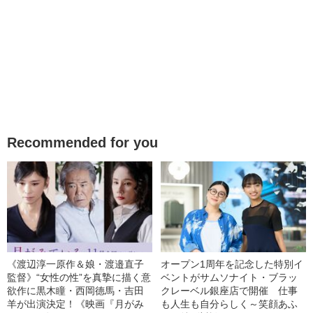
Recommended for you
《渡辺淳一原作＆娘・渡邉直子
オープン1周年を記念した特別イ
監督》“女性の性”を真摯に描く意
ベントがサムソナイト・ブラッ
欲作に黒木瞳・西岡德馬・吉田
クレーベル銀座店で開催 仕事
羊が出演決定！《映画『月がみ
も人生も自分らしく～笑顔あふ