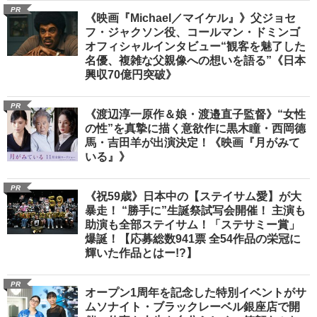
PR
《映画『Michael／マイケル』》父ジョセ
フ・ジャクソン役、コールマン・ドミンゴ
オフィシャルインタビュー“観客を魅了した
名優、複雑な父親像への想いを語る”《日本
興収70億円突破》
PR
《渡辺淳一原作＆娘・渡邉直子監督》“女性
の性”を真摯に描く意欲作に黒木瞳・西岡德
馬・吉田羊が出演決定！《映画『月がみて
いる』》
PR
《祝59歳》日本中の【ステイサム愛】が大
暴走！ “勝手に”生誕祭試写会開催！ 主演も
助演も全部ステイサム！「ステサミー賞」
爆誕！【応募総数941票 全54作品の栄冠に
輝いた作品とはー!?】
PR
オープン1周年を記念した特別イベントがサ
ムソナイト・ブラックレーベル銀座店で開