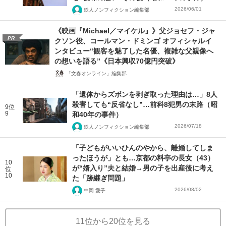
2026/06/01
鉄人ノンフィクション編集部
《映画『Michael／マイケル』》父ジョセフ・ジャ
PR
クソン役、コールマン・ドミンゴ オフィシャルイ
ンタビュー“観客を魅了した名優、複雑な父親像へ
の想いを語る”《日本興収70億円突破》
「文春オンライン」編集部
「遺体からズボンを剥ぎ取った理由は…」8人
殺害しても“反省なし”…前科8犯男の末路（昭
9位
9
和40年の事件）
2026/07/18
鉄人ノンフィクション編集部
「子どもがいいひんのやから、離婚してしま
ったほうが」とも…京都の料亭の長女（43）
10
が“婿入り”夫と結婚→男の子を出産後に考え
位
10
た「跡継ぎ問題」
2026/08/02
中岡 愛子
11位から20位を見る