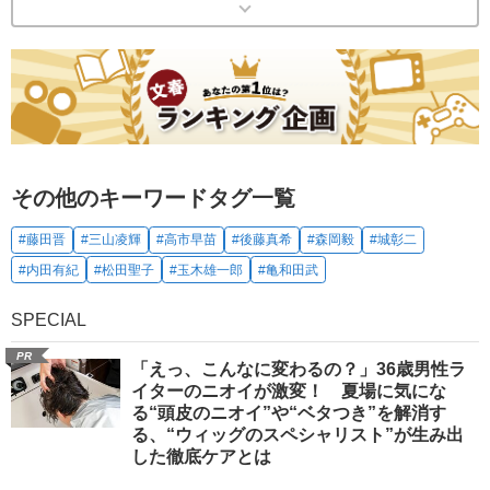
その他のキーワードタグ一覧
#藤田晋
#三山凌輝
#高市早苗
#後藤真希
#森岡毅
#城彰二
#内田有紀
#松田聖子
#玉木雄一郎
#亀和田武
SPECIAL
PR
「えっ、こんなに変わるの？」36歳男性ラ
イターのニオイが激変！ 夏場に気にな
る“頭皮のニオイ”や“ベタつき”を解消す
る、“ウィッグのスペシャリスト”が生み出
した徹底ケアとは