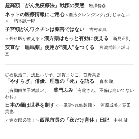
超高額「がん免疫療法」戦慄の実態
岩澤倫彦
ネットの医療情報にご用心
＜血液クレンジングだけじゃない
＞ 朽木誠一郎
子宮頸がんワクチンは薬害ではない
吉村泰典
漢方薬はもっと有効に使える
＜外科医が教える＞
新見正則
安直な「睡眠薬」使用が“廃人”をつくる
辰濃哲郎／坂口
直
◎石坂浩二、浅丘ルリ子、加賀まりこ、笹野高史
「やすらぎ」俳優、理想の「死」を語る
倉本 聰
柴門ふみ
［有働由美子対談14］
「有働さん、不倫は向いてない
わね」
日本の麺は世界を制す
＜一風堂×丸亀製麺＞ 河原成美／粟田
貴也
西尾市長の「夜だけ育休」日記
＜進次郎必読！＞
中村 健