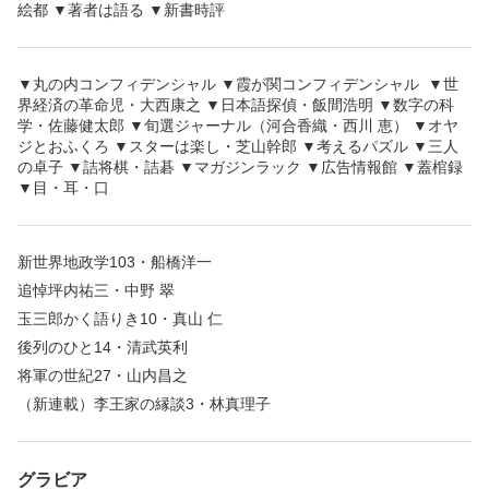
絵都 ▼著者は語る ▼新書時評
▼丸の内コンフィデンシャル ▼霞が関コンフィデンシャル ▼世
界経済の革命児・大西康之 ▼日本語探偵・飯間浩明 ▼数字の科
学・佐藤健太郎 ▼旬選ジャーナル（河合香織・西川 恵） ▼オヤ
ジとおふくろ ▼スターは楽し・芝山幹郎 ▼考えるパズル ▼三人
の卓子 ▼詰将棋・詰碁 ▼マガジンラック ▼広告情報館 ▼蓋棺録
▼目・耳・口
新世界地政学103・船橋洋一
追悼坪内祐三・中野 翠
玉三郎かく語りき10・真山 仁
後列のひと14・清武英利
将軍の世紀27・山内昌之
（新連載）李王家の縁談3・林真理子
グラビア