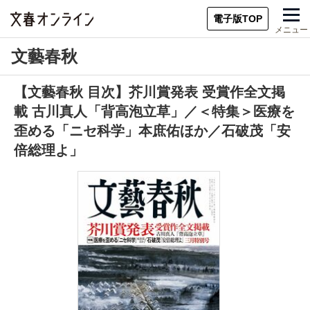
電子版TOP
メニュー
文藝春秋
【文藝春秋 目次】芥川賞発表 受賞作全文掲
載 古川真人「背高泡立草」／＜特集＞医療を
歪める「ニセ科学」本庶佑ほか／石破茂「安
倍総理よ」