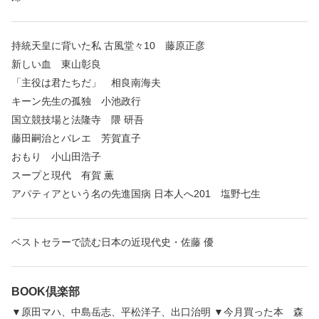
持統天皇に背いた私 古風堂々10 藤原正彦
新しい血 東山彰良
「主役は君たちだ」 相良南海夫
キーン先生の孤独 小池政行
国立競技場と法隆寺 隈 研吾
藤田嗣治とバレエ 芳賀直子
おもり 小山田浩子
スープと現代 有賀 薫
アパティアという名の先進国病 日本人へ201 塩野七生
ベストセラーで読む日本の近現代史・佐藤 優
BOOK倶楽部
▼原田マハ、中島岳志、平松洋子、出口治明 ▼今月買った本 森