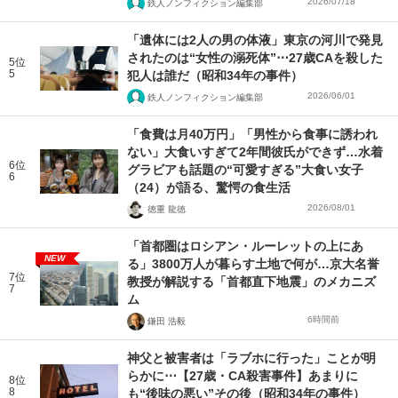
2026/07/18
鉄人ノンフィクション編集部
「遺体には2人の男の体液」東京の河川で発見
されたのは“女性の溺死体”⋯27歳CAを殺した
5位
5
犯人は誰だ（昭和34年の事件）
2026/06/01
鉄人ノンフィクション編集部
「食費は月40万円」「男性から食事に誘われ
ない」大食いすぎて2年間彼氏ができず…水着
6位
グラビアも話題の“可愛すぎる”大食い女子
6
（24）が語る、驚愕の食生活
2026/08/01
徳重 龍徳
「首都圏はロシアン・ルーレットの上にあ
NEW
る」3800万人が暮らす土地で何が…京大名誉
7位
教授が解説する「首都直下地震」のメカニズ
7
ム
6時間前
鎌田 浩毅
神父と被害者は「ラブホに行った」ことが明
らかに⋯【27歳・CA殺害事件】あまりに
8位
8
も“後味の悪い”その後（昭和34年の事件）