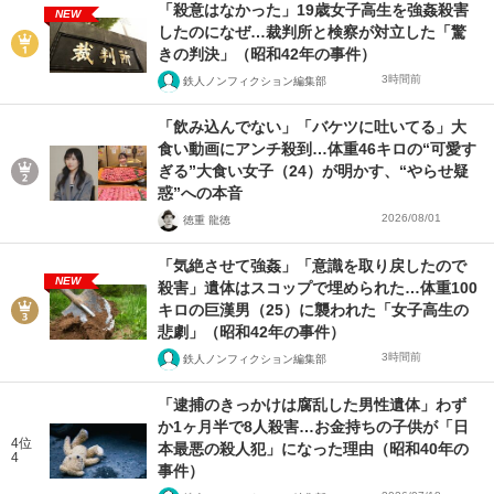
「殺意はなかった」19歳女子高生を強姦殺害
NEW
したのになぜ…裁判所と検察が対立した「驚
きの判決」（昭和42年の事件）
3時間前
鉄人ノンフィクション編集部
「飲み込んでない」「バケツに吐いてる」大
食い動画にアンチ殺到…体重46キロの“可愛す
ぎる”大食い女子（24）が明かす、“やらせ疑
惑”への本音
2026/08/01
徳重 龍徳
「気絶させて強姦」「意識を取り戻したので
NEW
殺害」遺体はスコップで埋められた…体重100
キロの巨漢男（25）に襲われた「女子高生の
悲劇」（昭和42年の事件）
3時間前
鉄人ノンフィクション編集部
「逮捕のきっかけは腐乱した男性遺体」わず
か1ヶ月半で8人殺害…お金持ちの子供が「日
4位
本最悪の殺人犯」になった理由（昭和40年の
4
事件）