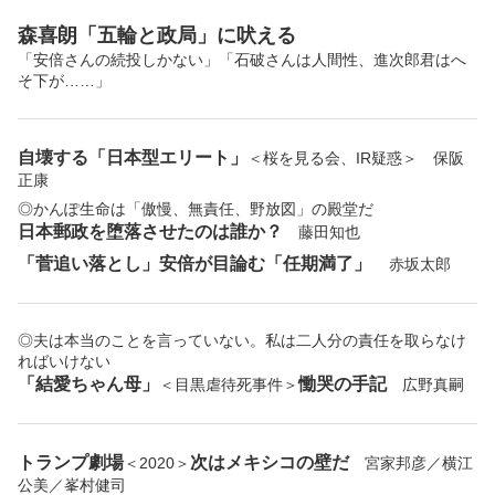
森喜朗
「五輪と政局」に吠える
「安倍さんの続投しかない」「石破さんは人間性、進次郎君はへ
そ下が……」
自壊する「日本型エリート」
＜桜を見る会、IR疑惑＞ 保阪
正康
◎かんぽ生命は「傲慢、無責任、野放図」の殿堂だ
日本郵政を堕落させたのは誰か？
藤田知也
「菅追い落とし」安倍が目論む「任期満了」
赤坂太郎
◎夫は本当のことを言っていない。私は二人分の責任を取らなけ
ればいけない
「結愛ちゃん母」
慟哭の手記
＜目黒虐待死事件＞
広野真嗣
トランプ劇場
次はメキシコの壁だ
＜2020＞
宮家邦彦／横江
公美／峯村健司