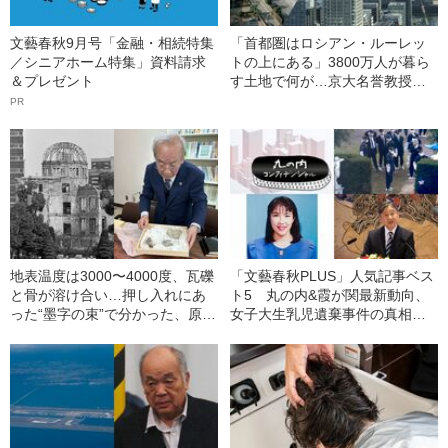
文藝春秋9月号「金融・相続特集
「首都圏はロシアン・ルーレッ
／シニアホーム特集」資料請求
トの上にある」3800万人が暮ら
＆プレゼント
す土地で何が…京大名誉教授が
解説する「首都直下地震」のメ
PR
カニズム
地表温度は3000〜4000度、瓦礫
「文藝春秋PLUS」人気記事ベス
と骨が溶け合い…押し入れにあ
ト5 丸の内&霞が関最新動向、
った“墨字の束”で分かった、原爆
女子大生乳児遺棄事件の真相、
で一家全滅した“広島の家族”4人
「皇室典範改正」への痛烈批
の足跡
判…